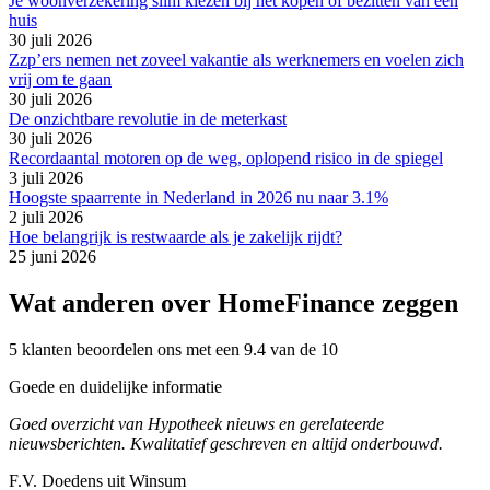
Je woonverzekering slim kiezen bij het kopen of bezitten van een
huis
30 juli 2026
Zzp’ers nemen net zoveel vakantie als werknemers en voelen zich
vrij om te gaan
30 juli 2026
De onzichtbare revolutie in de meterkast
30 juli 2026
Recordaantal motoren op de weg, oplopend risico in de spiegel
3 juli 2026
Hoogste spaarrente in Nederland in 2026 nu naar 3.1%
2 juli 2026
Hoe belangrijk is restwaarde als je zakelijk rijdt?
25 juni 2026
Wat anderen over HomeFinance zeggen
5 klanten beoordelen ons met een 9.4 van de 10
Goede en duidelijke informatie
Goed overzicht van Hypotheek nieuws en gerelateerde
nieuwsberichten. Kwalitatief geschreven en altijd onderbouwd.
F.V. Doedens uit Winsum