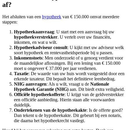
af?
Het afsluiten van een
hypotheek
van € 150.000 omvat meerdere
stappen:
Hypotheekaanvraag
: U start met een aanvraag bij uw
hypotheekverstrekker
. U vertelt over uw financiën,
inkomen, en wat u wilt.
Hypotheekadviseur consult
: U kijkt met uw adviseur welk
soort hypotheek en rentevastheidsperiode bij u passen.
Inkomenstoets
: Men onderzoekt of u genoeg verdient voor
de maandelijkse aflossingen. Bij een lening van € 150.000
moet u ongeveer € 37.000 per jaar verdienen.
Taxatie
: De waarde van uw huis wordt vastgesteld door een
erkende taxateur. Dit bepaalt het definitieve leenbedrag.
NHG aanvragen
: Als u wilt, vraagt u de
Nationale
Hypotheek Garantie (NHG)
aan. Dit biedt extra veiligheid.
Officiële hypotheekofferte
: U krijgt van de geldverstrekker
een officiële aanbieding. Hierin staan alle voorwaarden
duidelijk.
Ondertekenen van de hypotheekakte
: Is de offerte goed?
Dan tekent u de hypotheekakte. Dit gebeurt bij een notaris,
die daarna het hypotheekrecht vastlegt.