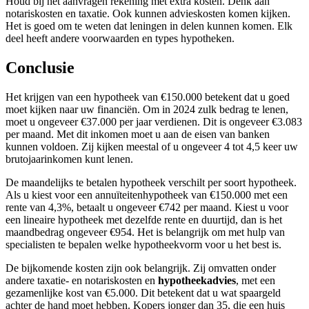
Houd bij het aanvragen rekening met extra kosten. Denk aan
notariskosten en taxatie. Ook kunnen advieskosten komen kijken.
Het is goed om te weten dat leningen in delen kunnen komen. Elk
deel heeft andere voorwaarden en types hypotheken.
Conclusie
Het krijgen van een hypotheek van €150.000 betekent dat u goed
moet kijken naar uw financiën. Om in 2024 zulk bedrag te lenen,
moet u ongeveer €37.000 per jaar verdienen. Dit is ongeveer €3.083
per maand. Met dit inkomen moet u aan de eisen van banken
kunnen voldoen. Zij kijken meestal of u ongeveer 4 tot 4,5 keer uw
brutojaarinkomen kunt lenen.
De maandelijks te betalen hypotheek verschilt per soort hypotheek.
Als u kiest voor een annuïteitenhypotheek van €150.000 met een
rente van 4,3%, betaalt u ongeveer €742 per maand. Kiest u voor
een lineaire hypotheek met dezelfde rente en duurtijd, dan is het
maandbedrag ongeveer €954. Het is belangrijk om met hulp van
specialisten te bepalen welke hypotheekvorm voor u het best is.
De bijkomende kosten zijn ook belangrijk. Zij omvatten onder
andere taxatie- en notariskosten en
hypotheekadvies
, met een
gezamenlijke kost van €5.000. Dit betekent dat u wat spaargeld
achter de hand moet hebben. Kopers jonger dan 35, die een huis