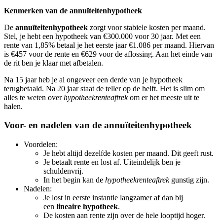
Kenmerken van de annuïteitenhypotheek
De
annuïteitenhypotheek
zorgt voor stabiele kosten per maand.
Stel, je hebt een hypotheek van €300.000 voor 30 jaar. Met een
rente van 1,85% betaal je het eerste jaar €1.086 per maand. Hiervan
is €457 voor de rente en €629 voor de aflossing. Aan het einde van
de rit ben je klaar met afbetalen.
Na 15 jaar heb je al ongeveer een derde van je hypotheek
terugbetaald. Na 20 jaar staat de teller op de helft. Het is slim om
alles te weten over
hypotheekrenteaftrek
om er het meeste uit te
halen.
Voor- en nadelen van de annuïteitenhypotheek
Voordelen:
Je hebt altijd dezelfde kosten per maand. Dit geeft rust.
Je betaalt rente en lost af. Uiteindelijk ben je
schuldenvrij.
In het begin kan de
hypotheekrenteaftrek
gunstig zijn.
Nadelen:
Je lost in eerste instantie langzamer af dan bij
een
lineaire hypotheek
.
De kosten aan rente zijn over de hele looptijd hoger.