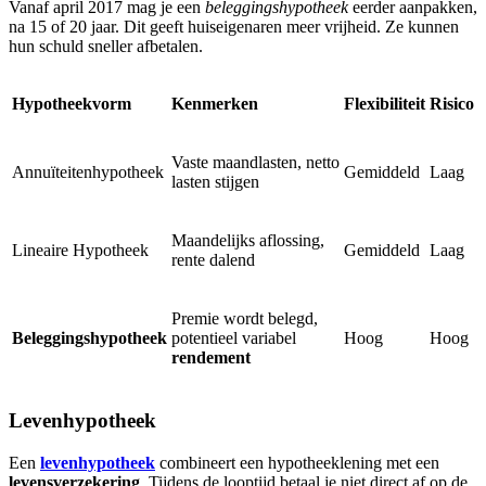
Vanaf april 2017 mag je een
beleggingshypotheek
eerder aanpakken,
na 15 of 20 jaar. Dit geeft huiseigenaren meer vrijheid. Ze kunnen
hun schuld sneller afbetalen.
Hypotheekvorm
Kenmerken
Flexibiliteit
Risico
Vaste maandlasten, netto
Annuïteitenhypotheek
Gemiddeld
Laag
lasten stijgen
Maandelijks aflossing,
Lineaire Hypotheek
Gemiddeld
Laag
rente dalend
Premie wordt belegd,
Beleggingshypotheek
potentieel variabel
Hoog
Hoog
rendement
Levenhypotheek
Een
levenhypotheek
combineert een hypotheeklening met een
levensverzekering
. Tijdens de looptijd betaal je niet direct af op de