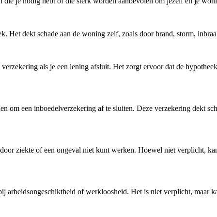
en die je nodig hebt of die sterk worden aanbevolen om jezelf en je won
eek. Het dekt schade aan de woning zelf, zoals door brand, storm, inbra
verzekering als je een lening afsluit. Het zorgt ervoor dat de hypothee
olen om een inboedelverzekering af te sluiten. Deze verzekering dekt sch
door ziekte of een ongeval niet kunt werken. Hoewel niet verplicht, kan
ij arbeidsongeschiktheid of werkloosheid. Het is niet verplicht, maar k