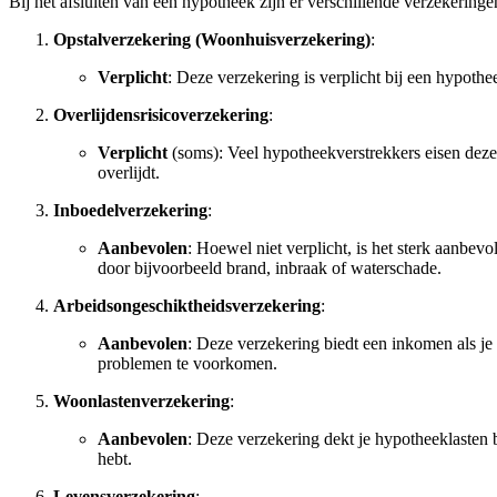
Bij het afsluiten van een hypotheek zijn er verschillende verzekering
Opstalverzekering (Woonhuisverzekering)
:
Verplicht
: Deze verzekering is verplicht bij een hypoth
Overlijdensrisicoverzekering
:
Verplicht
(soms): Veel hypotheekverstrekkers eisen deze 
overlijdt.
Inboedelverzekering
:
Aanbevolen
: Hoewel niet verplicht, is het sterk aanbev
door bijvoorbeeld brand, inbraak of waterschade.
Arbeidsongeschiktheidsverzekering
:
Aanbevolen
: Deze verzekering biedt een inkomen als je 
problemen te voorkomen.
Woonlastenverzekering
:
Aanbevolen
: Deze verzekering dekt je hypotheeklasten b
hebt.
Levensverzekering
: