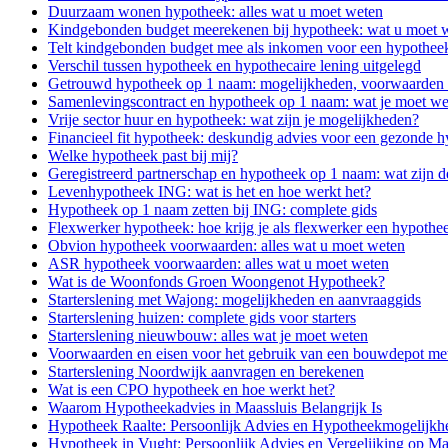
Duurzaam wonen hypotheek: alles wat u moet weten
Kindgebonden budget meerekenen bij hypotheek: wat u moet 
Telt kindgebonden budget mee als inkomen voor een hypothee
Verschil tussen hypotheek en hypothecaire lening uitgelegd
Getrouwd hypotheek op 1 naam: mogelijkheden, voorwaarden 
Samenlevingscontract en hypotheek op 1 naam: wat je moet we
Vrije sector huur en hypotheek: wat zijn je mogelijkheden?
Financieel fit hypotheek: deskundig advies voor een gezonde 
Welke hypotheek past bij mij?
Geregistreerd partnerschap en hypotheek op 1 naam: wat zijn 
Levenhypotheek ING: wat is het en hoe werkt het?
Hypotheek op 1 naam zetten bij ING: complete gids
Flexwerker hypotheek: hoe krijg je als flexwerker een hypothe
Obvion hypotheek voorwaarden: alles wat u moet weten
ASR hypotheek voorwaarden: alles wat u moet weten
Wat is de Woonfonds Groen Woongenot Hypotheek?
Starterslening met Wajong: mogelijkheden en aanvraaggids
Starterslening huizen: complete gids voor starters
Starterslening nieuwbouw: alles wat je moet weten
Voorwaarden en eisen voor het gebruik van een bouwdepot met 
Starterslening Noordwijk aanvragen en berekenen
Wat is een CPO hypotheek en hoe werkt het?
Waarom Hypotheekadvies in Maassluis Belangrijk Is
Hypotheek Raalte: Persoonlijk Advies en Hypotheekmogelijkh
Hypotheek in Vught: Persoonlijk Advies en Vergelijking op Ma