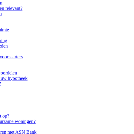
en
en relevant?
n
uimte
ning
eden
voor starters
voordelen
p uw hypotheek
?
t op?
duurzame woningen?
eren met ASN Bank