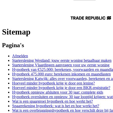
Sitemap
Pagina's
Afmelden
Starterslening Westland: jouw eerste woning betaalbaar maken
Starterslening Vlaardingen aanvragen voor uw eerste woning
Hypotheek van €525.000: berekenen, voorwaarden en maandla
Hypotheek 475.000 euro: berekenen inkomen en maandlasten
Starterslening Katwijk: alles over voorwaarden, berekenen en 
Hoeveel minder hypotheek krijg je door een lening?
Hoeveel minder hypotheek krijg je door een BKR-registratie?
Hypotheek opnieuw afsluiten voor 30 jaar: complete gids
Hypotheek oversluiten en opnieuw 30 jaar looptijd krijgen: wa
Wat is een spaargroei hypotheek en hoe werkt het?
Spaarrekening hypotheek: wat is het en hoe werkt het?
Wat is een overbruggingshypotheek en hoe verschilt deze bij fa