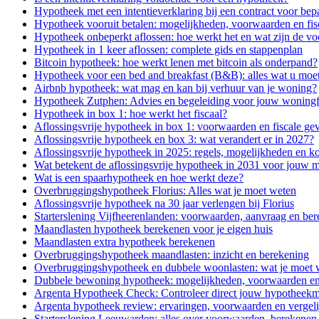
Hypotheek met een intentieverklaring bij een contract voor bepa
Hypotheek vooruit betalen: mogelijkheden, voorwaarden en fis
Hypotheek onbeperkt aflossen: hoe werkt het en wat zijn de v
Hypotheek in 1 keer aflossen: complete gids en stappenplan
Bitcoin hypotheek: hoe werkt lenen met bitcoin als onderpand?
Hypotheek voor een bed and breakfast (B&B): alles wat u moe
Airbnb hypotheek: wat mag en kan bij verhuur van je woning?
Hypotheek Zutphen: Advies en begeleiding voor jouw woningf
Hypotheek in box 1: hoe werkt het fiscaal?
Aflossingsvrije hypotheek in box 1: voorwaarden en fiscale ge
Aflossingsvrije hypotheek en box 3: wat verandert er in 2027?
Aflossingsvrije hypotheek in 2025: regels, mogelijkheden en k
Wat betekent de aflossingsvrije hypotheek in 2031 voor jouw 
Wat is een spaarhypotheek en hoe werkt deze?
Overbruggingshypotheek Florius: Alles wat je moet weten
Aflossingsvrije hypotheek na 30 jaar verlengen bij Florius
Starterslening Vijfheerenlanden: voorwaarden, aanvraag en be
Maandlasten hypotheek berekenen voor je eigen huis
Maandlasten extra hypotheek berekenen
Overbruggingshypotheek maandlasten: inzicht en berekening
Overbruggingshypotheek en dubbele woonlasten: wat je moet 
Dubbele bewoning hypotheek: mogelijkheden, voorwaarden en
Argenta Hypotheek Check: Controleer direct jouw hypotheek
Argenta hypotheek review: ervaringen, voorwaarden en vergeli
Starterslening Leeuwarden: alles over voorwaarden, berekenen