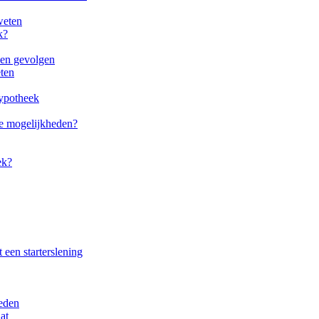
weten
k?
en gevolgen
ten
hypotheek
de mogelijkheden?
ek?
een starterslening
eden
at