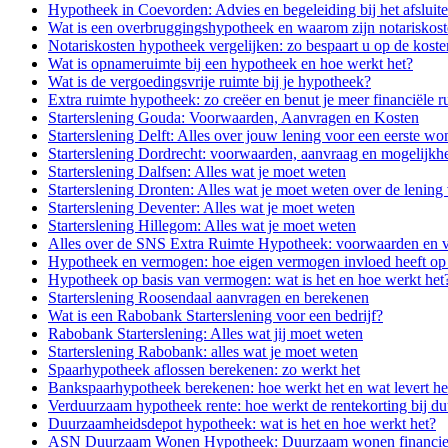
Hypotheek in Coevorden: Advies en begeleiding bij het afsluit
Wat is een overbruggingshypotheek en waarom zijn notariskost
Notariskosten hypotheek vergelijken: zo bespaart u op de koste
Wat is opnameruimte bij een hypotheek en hoe werkt het?
Wat is de vergoedingsvrije ruimte bij je hypotheek?
Extra ruimte hypotheek: zo creëer en benut je meer financiële r
Starterslening Gouda: Voorwaarden, Aanvragen en Kosten
Starterslening Delft: Alles over jouw lening voor een eerste wo
Starterslening Dordrecht: voorwaarden, aanvraag en mogelijkh
Starterslening Dalfsen: Alles wat je moet weten
Starterslening Dronten: Alles wat je moet weten over de lening 
Starterslening Deventer: Alles wat je moet weten
Starterslening Hillegom: Alles wat je moet weten
Alles over de SNS Extra Ruimte Hypotheek: voorwaarden en 
Hypotheek en vermogen: hoe eigen vermogen invloed heeft o
Hypotheek op basis van vermogen: wat is het en hoe werkt het
Starterslening Roosendaal aanvragen en berekenen
Wat is een Rabobank Starterslening voor een bedrijf?
Rabobank Starterslening: Alles wat jij moet weten
Starterslening Rabobank: alles wat je moet weten
Spaarhypotheek aflossen berekenen: zo werkt het
Bankspaarhypotheek berekenen: hoe werkt het en wat levert he
Verduurzaam hypotheek rente: hoe werkt de rentekorting bij 
Duurzaamheidsdepot hypotheek: wat is het en hoe werkt het?
ASN Duurzaam Wonen Hypotheek: Duurzaam wonen financi