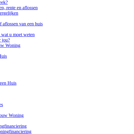
eek?
, rente en aflossen
ergelijken
f aflossen van een huis
 wat u moet weten
r jou?
Jouw Woning
Huis
een Huis
es
 Jouw Woning
ngfinanciering
ningfinanciering