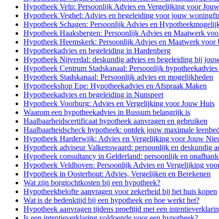
Hypotheek Velp: Persoonlijk Advies en Vergelijking voor Jou
Hypotheek Veghel: Advies en begeleiding voor jouw woningfi
Hypotheek Schagen: Persoonlijk Advies en Hypotheekmogelij
Hypotheek Haaksbergen: Persoonlijk Advies en Maatwerk voo
Hypotheek Heemskerk: Persoonlijk Advies en Maatwerk voor
Hypotheekadvies en begeleiding in Hardenberg
Hypotheek Nijverdal: deskundig advies en begeleiding bij jou
Hypotheek Centrum Stadskanaal: Persoonlijk hypotheekadvies 
Hypotheek Stadskanaal: Persoonlijk advies en mogelijkheden
Hypotheekshop Epe: Hypotheekadvies en Afspraak Maken
Hypotheekadvies en begeleiding in Nunspeet
Hypotheek Voorburg: Advies en Vergelijking voor Jouw Huis
Waarom een hypotheekadvies in Bussum belangrijk is
Haalbaarheidscertificaat hypotheek aanvragen en gebruiken
Haalbaarheidscheck hypotheek: ontdek jouw maximale leenbe
Hypotheek Harderwijk: Advies en Vergelijking voor Jouw Ni
Hypotheek adviseur Valkenswaard: persoonlijk en deskundig a
Hypotheek consultancy in Gelderland: persoonlijk en onafhanke
Hypotheek Veldhoven: Persoonlijk Advies en Vergelijking vo
Hypotheek in Oosterhout: Advies, Vergelijken en Berekenen
Wat zijn borgtochtkosten bij een hypotheek?
Hypotheekbelofte aanvragen voor zekerheid bij het huis kopen
Wat is de bedenktijd bij een hypotheek en hoe werkt het?
Hypotheek aanvragen tijdens proeftijd met een intentieverklari
Is een intentieverklaring voldoende voor een hypotheek?