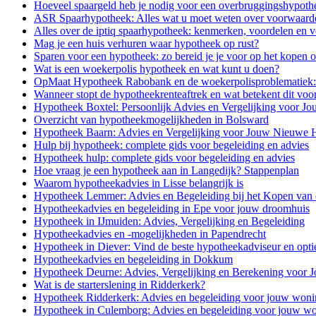
Hoeveel spaargeld heb je nodig voor een overbruggingshypoth
ASR Spaarhypotheek: Alles wat u moet weten over voorwaarden
Alles over de iptiq spaarhypotheek: kenmerken, voordelen en v
Mag je een huis verhuren waar hypotheek op rust?
Sparen voor een hypotheek: zo bereid je je voor op het kopen o
Wat is een woekerpolis hypotheek en wat kunt u doen?
OpMaat Hypotheek Rabobank en de woekerpolisproblematiek:
Wanneer stopt de hypotheekrenteaftrek en wat betekent dit voo
Hypotheek Boxtel: Persoonlijk Advies en Vergelijking voor 
Overzicht van hypotheekmogelijkheden in Bolsward
Hypotheek Baarn: Advies en Vergelijking voor Jouw Nieuwe 
Hulp bij hypotheek: complete gids voor begeleiding en advies
Hypotheek hulp: complete gids voor begeleiding en advies
Hoe vraag je een hypotheek aan in Langedijk? Stappenplan
Waarom hypotheekadvies in Lisse belangrijk is
Hypotheek Lemmer: Advies en Begeleiding bij het Kopen van 
Hypotheekadvies en begeleiding in Epe voor jouw droomhuis
Hypotheek in IJmuiden: Advies, Vergelijking en Begeleiding
Hypotheekadvies en -mogelijkheden in Papendrecht
Hypotheek in Diever: Vind de beste hypotheekadviseur en opti
Hypotheekadvies en begeleiding in Dokkum
Hypotheek Deurne: Advies, Vergelijking en Berekening voor
Wat is de starterslening in Ridderkerk?
Hypotheek Ridderkerk: Advies en begeleiding voor jouw woni
Hypotheek in Culemborg: Advies en begeleiding voor jouw wo