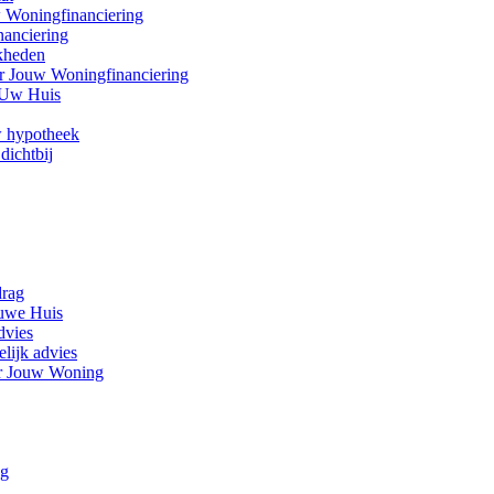
w Woningfinanciering
nanciering
kheden
r Jouw Woningfinanciering
 Uw Huis
w hypotheek
dichtbij
drag
euwe Huis
dvies
lijk advies
or Jouw Woning
ng