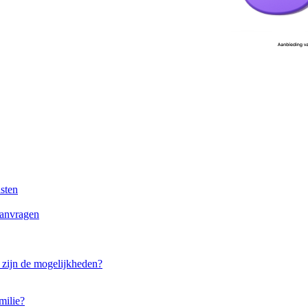
sten
aanvragen
t zijn de mogelijkheden?
milie?