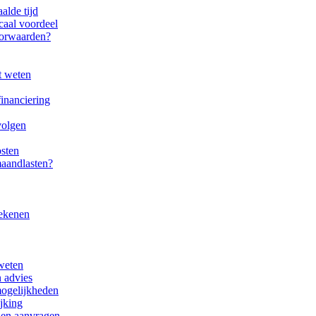
alde tijd
caal voordeel
oorwaarden?
t weten
inanciering
volgen
osten
maandlasten?
rekenen
weten
 advies
mogelijkheden
jking
 en aanvragen