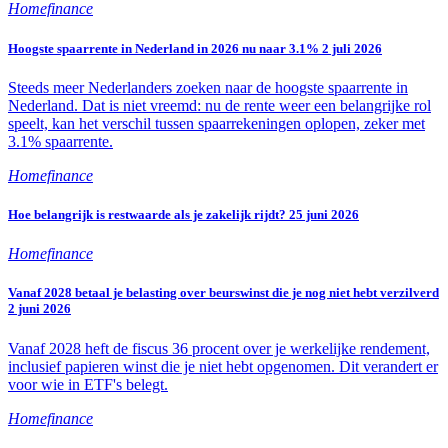
Homefinance
Hoogste spaarrente in Nederland in 2026 nu naar 3.1%
2 juli 2026
Steeds meer Nederlanders zoeken naar de hoogste spaarrente in
Nederland. Dat is niet vreemd: nu de rente weer een belangrijke rol
speelt, kan het verschil tussen spaarrekeningen oplopen, zeker met
3.1% spaarrente.
Homefinance
Hoe belangrijk is restwaarde als je zakelijk rijdt?
25 juni 2026
Homefinance
Vanaf 2028 betaal je belasting over beurswinst die je nog niet hebt verzilverd
2 juni 2026
Vanaf 2028 heft de fiscus 36 procent over je werkelijke rendement,
inclusief papieren winst die je niet hebt opgenomen. Dit verandert er
voor wie in ETF's belegt.
Homefinance