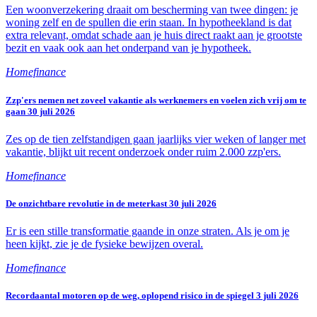
Een woonverzekering draait om bescherming van twee dingen: je
woning zelf en de spullen die erin staan. In hypotheekland is dat
extra relevant, omdat schade aan je huis direct raakt aan je grootste
bezit en vaak ook aan het onderpand van je hypotheek.
Homefinance
Zzp'ers nemen net zoveel vakantie als werknemers en voelen zich vrij om te
gaan
30 juli 2026
Zes op de tien zelfstandigen gaan jaarlijks vier weken of langer met
vakantie, blijkt uit recent onderzoek onder ruim 2.000 zzp'ers.
Homefinance
De onzichtbare revolutie in de meterkast
30 juli 2026
Er is een stille transformatie gaande in onze straten. Als je om je
heen kijkt, zie je de fysieke bewijzen overal.
Homefinance
Recordaantal motoren op de weg, oplopend risico in de spiegel
3 juli 2026