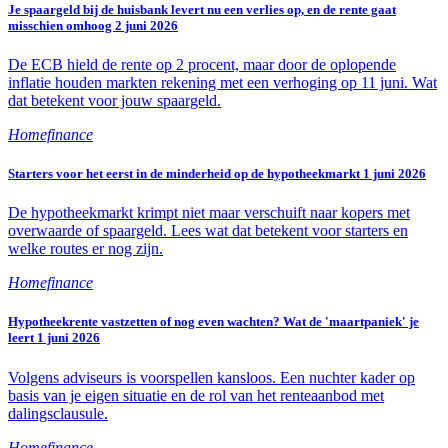
Je spaargeld bij de huisbank levert nu een verlies op, en de rente gaat
misschien omhoog
2 juni 2026
De ECB hield de rente op 2 procent, maar door de oplopende
inflatie houden markten rekening met een verhoging op 11 juni. Wat
dat betekent voor jouw spaargeld.
Homefinance
Starters voor het eerst in de minderheid op de hypotheekmarkt
1 juni 2026
De hypotheekmarkt krimpt niet maar verschuift naar kopers met
overwaarde of spaargeld. Lees wat dat betekent voor starters en
welke routes er nog zijn.
Homefinance
Hypotheekrente vastzetten of nog even wachten? Wat de 'maartpaniek' je
leert
1 juni 2026
Volgens adviseurs is voorspellen kansloos. Een nuchter kader op
basis van je eigen situatie en de rol van het renteaanbod met
dalingsclausule.
Homefinance