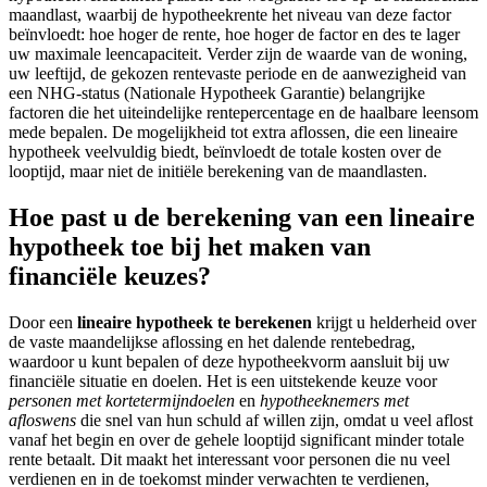
maandlast, waarbij de hypotheekrente het niveau van deze factor
beïnvloedt: hoe hoger de rente, hoe hoger de factor en des te lager
uw maximale leencapaciteit. Verder zijn de waarde van de woning,
uw leeftijd, de gekozen rentevaste periode en de aanwezigheid van
een NHG-status (Nationale Hypotheek Garantie) belangrijke
factoren die het uiteindelijke rentepercentage en de haalbare leensom
mede bepalen. De mogelijkheid tot extra aflossen, die een lineaire
hypotheek veelvuldig biedt, beïnvloedt de totale kosten over de
looptijd, maar niet de initiële berekening van de maandlasten.
Hoe past u de berekening van een lineaire
hypotheek toe bij het maken van
financiële keuzes?
Door een
lineaire hypotheek te berekenen
krijgt u helderheid over
de vaste maandelijkse aflossing en het dalende rentebedrag,
waardoor u kunt bepalen of deze hypotheekvorm aansluit bij uw
financiële situatie en doelen. Het is een uitstekende keuze voor
personen met kortetermijndoelen
en
hypotheeknemers met
afloswens
die snel van hun schuld af willen zijn, omdat u veel aflost
vanaf het begin en over de gehele looptijd significant minder totale
rente betaalt. Dit maakt het interessant voor personen die nu veel
verdienen en in de toekomst minder verwachten te verdienen,