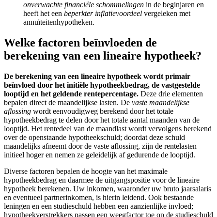
onverwachte financiële schommelingen
in de beginjaren en
heeft het een
beperkter inflatievoordeel
vergeleken met
annuïteitenhypotheken.
Welke factoren beïnvloeden de
berekening van een lineaire hypotheek?
De berekening van een lineaire hypotheek wordt primair
beïnvloed door het initiële hypotheekbedrag, de vastgestelde
looptijd en het geldende rentepercentage.
Deze drie elementen
bepalen direct de maandelijkse lasten. De
vaste maandelijkse
aflossing
wordt eenvoudigweg berekend door het totale
hypotheekbedrag te delen door het totale aantal maanden van de
looptijd. Het rentedeel van de maandlast wordt vervolgens berekend
over de openstaande hypotheekschuld; doordat deze schuld
maandelijks afneemt door de vaste aflossing, zijn de rentelasten
initieel hoger en nemen ze geleidelijk af gedurende de looptijd.
Diverse factoren bepalen de hoogte van het maximale
hypotheekbedrag en daarmee de uitgangspositie voor de lineaire
hypotheek berekenen. Uw inkomen, waaronder uw bruto jaarsalaris
en eventueel partnerinkomen, is hierin leidend. Ook bestaande
leningen en een studieschuld hebben een aanzienlijke invloed;
hypotheekverstrekkers passen een weegfactor toe op de studieschuld