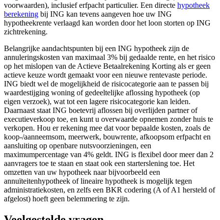
voorwaarden), inclusief erfpacht particulier. Een directe
hypotheek
berekening
bij ING kan tevens aangeven hoe uw ING
hypotheekrente verlaagd kan worden door het loon storten op ING
zichtrekening.
Belangrijke aandachtspunten bij een ING hypotheek zijn de
annuleringskosten van maximaal 3% bij gedaalde rente, en het risico
op het mislopen van de Actieve Betaalrekening Korting als er geen
actieve keuze wordt gemaakt voor een nieuwe rentevaste periode.
ING biedt wel de mogelijkheid de risicocategorie aan te passen bij
waardestijging woning of gedeeltelijke aflossing hypotheek (op
eigen verzoek), wat tot een lagere risicocategorie kan leiden.
Daarnaast staat ING boetevrij aflossen bij overlijden partner of
executieverkoop toe, en kunt u overwaarde opnemen zonder huis te
verkopen. Hou er rekening mee dat voor bepaalde kosten, zoals de
koop-/aanneemsom, meerwerk, bouwrente, afkoopsom erfpacht en
aansluiting op openbare nutsvoorzieningen, een
maximumpercentage van 4% geldt. ING is flexibel door meer dan 2
aanvragers toe te staan en staat ook een starterslening toe. Het
omzetten van uw hypotheek naar bijvoorbeeld een
annuïteitenhypotheek of lineaire hypotheek is mogelijk tegen
administratiekosten, en zelfs een BKR codering (A of A1 hersteld of
afgelost) hoeft geen belemmering te zijn.
Veelgestelde vragen