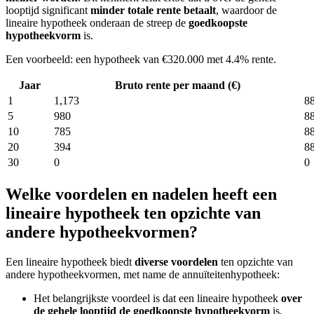
looptijd significant
minder totale rente betaalt
, waardoor de
lineaire hypotheek onderaan de streep de
goedkoopste
hypotheekvorm
is.
Een voorbeeld: een hypotheek van €320.000 met 4.4% rente.
Jaar
Bruto rente per maand (€)
1
1,173
8
5
980
8
10
785
8
20
394
8
30
0
0
Welke voordelen en nadelen heeft een
lineaire hypotheek ten opzichte van
andere hypotheekvormen?
Een lineaire hypotheek biedt
diverse voordelen
ten opzichte van
andere hypotheekvormen, met name de annuïteitenhypotheek:
Het belangrijkste voordeel is dat een lineaire hypotheek
over
de gehele looptijd de goedkoopste hypotheekvorm
is,