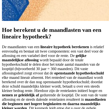
Hoe berekent u de maandlasten van een
lineaire hypotheek?
De maandlasten van een
lineaire hypotheek berekenen
is relatief
eenvoudig en bestaat uit twee componenten: een vast deel voor de
aflossing en een variabel deel voor de rente. De
gelijke
maandelijkse aflossing
wordt bepaald door de totale
hypotheekschuld te delen door het totale aantal maanden van de
looptijd (bijvoorbeeld 30 jaar = 360 maanden). Dit vaste
aflossingsdeel zorgt ervoor dat de
openstaande hypotheekschuld
elke maand lineair afneemt. Het rentedeel van de maandlast wordt
berekend over de dan nog openstaande hypotheekschuld; doordat
deze schuld maandelijks kleiner wordt, betaalt u over een steeds
kleiner bedrag rente. Hierdoor zijn de rentelasten initieel hoger en
nemen ze geleidelijk af
gedurende de looptijd. De som van de vaste
aflossing en de steeds dalende rentelasten resulteert in
maandlasten
die beginnen met hogere beginlasten en daarna maandelijks
kleiner worden
. Dit kenmerk leidt ertoe dat u over de gehele