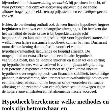
bijvoorbeeld in
inkomensdaling scenario’s
bij pensioen in zicht, of
voor
personen met onzeker toekomstig inkomen
die de snelle
afbouw hoge hypotheeklasten op prijs stellen en een
veiliger gevoel
zoeken.
Echter, de berekening onthult ook dat een lineaire hypotheek
hogere
beginlasten
kent, wat een belangrijke afweging is. Dit betekent dat
het niet altijd de beste keuze is bij beperkte draagkracht
beginperiode en kan minder geschikt zijn voor hypotheekstarters die
wellicht een lagere maximale hypotheek kunnen krijgen. Daarnaast
toont de berekening dat het fiscale voordeel van de
hypotheekrenteaftrek gedurende de looptijd afneemt. De
mogelijkheid tot extra aflossen, die een lineaire hypotheek
veelvuldig biedt, kan de looptijd inkorten en leiden tot een korting
op hypotheekrente, wat waardevol is voor de
financiële planning
.
Een potentiële hypotheeknemer moet de geschiktheid lineaire
hypotheek overwegen op basis van financiële stabiliteit, toekomstige
plannen, risicotolerantie, idealiter met situatie-afhankelijk advies van
een financieel adviseur, om te bepalen of de voordelen van snelle
aflossing en de zekerheid van een afgeloste schuld opwegen tegen
de hogere aanvangslasten en het afnemende fiscale voordeel.
Hypotheek berekenen: welke methodes en
tools zijn betrouwbaar en