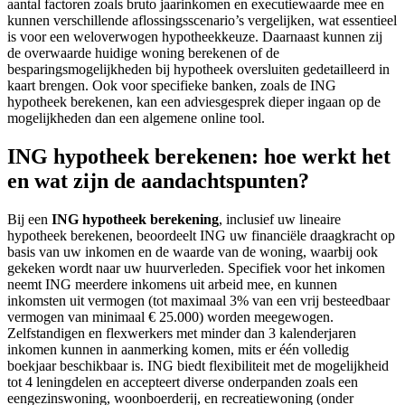
aantal factoren zoals bruto jaarinkomen en executiewaarde mee en
kunnen verschillende aflossingsscenario’s vergelijken, wat essentieel
is voor een weloverwogen hypotheekkeuze. Daarnaast kunnen zij
de overwaarde huidige woning berekenen of de
besparingsmogelijkheden bij hypotheek oversluiten gedetailleerd in
kaart brengen. Ook voor specifieke banken, zoals de ING
hypotheek berekenen, kan een adviesgesprek dieper ingaan op de
mogelijkheden dan een algemene online tool.
ING hypotheek berekenen: hoe werkt het
en wat zijn de aandachtspunten?
Bij een
ING hypotheek berekening
, inclusief uw lineaire
hypotheek berekenen, beoordeelt ING uw financiële draagkracht op
basis van uw inkomen en de waarde van de woning, waarbij ook
gekeken wordt naar uw huurverleden. Specifiek voor het inkomen
neemt ING meerdere inkomens uit arbeid mee, en kunnen
inkomsten uit vermogen (tot maximaal 3% van een vrij besteedbaar
vermogen van minimaal € 25.000) worden meegewogen.
Zelfstandigen en flexwerkers met minder dan 3 kalenderjaren
inkomen kunnen in aanmerking komen, mits er één volledig
boekjaar beschikbaar is. ING biedt flexibiliteit met de mogelijkheid
tot 4 leningdelen en accepteert diverse onderpanden zoals een
eengezinswoning, woonboerderij, en recreatiewoning (onder