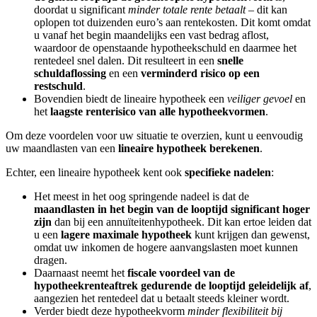
doordat u significant
minder totale rente betaalt
– dit kan
oplopen tot duizenden euro’s aan rentekosten. Dit komt omdat
u vanaf het begin maandelijks een vast bedrag aflost,
waardoor de openstaande hypotheekschuld en daarmee het
rentedeel snel dalen. Dit resulteert in een
snelle
schuldaflossing
en een
verminderd risico op een
restschuld
.
Bovendien biedt de lineaire hypotheek een
veiliger gevoel
en
het
laagste renterisico van alle hypotheekvormen
.
Om deze voordelen voor uw situatie te overzien, kunt u eenvoudig
uw maandlasten van een
lineaire hypotheek berekenen
.
Echter, een lineaire hypotheek kent ook
specifieke nadelen
:
Het meest in het oog springende nadeel is dat de
maandlasten in het begin van de looptijd significant hoger
zijn
dan bij een annuïteitenhypotheek. Dit kan ertoe leiden dat
u een
lagere maximale hypotheek
kunt krijgen dan gewenst,
omdat uw inkomen de hogere aanvangslasten moet kunnen
dragen.
Daarnaast neemt het
fiscale voordeel van de
hypotheekrenteaftrek gedurende de looptijd geleidelijk af
,
aangezien het rentedeel dat u betaalt steeds kleiner wordt.
Verder biedt deze hypotheekvorm
minder flexibiliteit bij