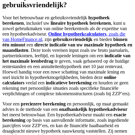
gebruiksvriendelijk?
Voor het betrouwbaar en gebruiksvriendelijk
hypotheek
berekenen
, inclusief uw
lineaire hypotheek berekenen
, kunt u
zowel gebruikmaken van online berekentools als de expertise van
een hypotheekadviseur.
Online hypotheekcalculators
, zoals die
van HomeFinance.nl
, zijn
gebruiksvriendelijk
en bieden
binnen
één minuut
een
directe indicatie van uw maximale hypotheek en
maandlasten
. Deze tools vereisen input zoals uw bruto jaarsalaris,
partnerinkomen, leeftijd, en lopende leningen om een
indicatie van
het maximale leenbedrag
te geven, vaak gebaseerd op de huidige
rentestanden en een annuïteitenhypotheek met 10 jaar rentevast.
Hoewel handig voor een ruwe schatting van maximale lening en
snel inzicht in hypotheekmogelijkheden, bieden deze
online
calculators
veelal een
indicatieve berekening
en houden ze geen
rekening met persoonlijke situaties zoals specifieke financiële
verplichtingen of complexe inkomensstructuren (zoals bij ZZP’ers).
Voor een
preciezere berekening
en persoonlijk, op maat gemaakt
advies is de methode van een
onafhankelijk hypotheekadviseur
het meest betrouwbaar. Een hypotheekadviseur maakt een
exacte
berekening
op basis van aanvullende informatie, zoals ingediende
jaarcijfers voor ZZP’ers, en kan de financiële haalbaarheid en
draagkracht nieuwe hypotheek nauwkeurig vaststellen. Zij nemen