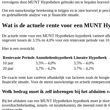
vervolgens door MUNT Hypotheken gebruikt om te bepalen hoeveel j
Om een nauwkeurige berekening te krijgen en te zien hoeveel je prec
en gedetailleerde analyse van je financiële situatie.
Wat is de actuele rente voor een MUNT H
De actuele rente voor een MUNT Hypotheken hypotheek varieert afhank
ongeveer tussen de 3,5% en 4,0% voor een rentevaste periode van 10 j
Hier is een overzicht:
Rentevaste Periode
Annuïteitenhypotheek
Lineaire Hypotheek
10 jaar
3,5% – 4,0%
3,5% – 4,0%
20 jaar
3,7% – 4,2%
3,7% – 4,2%
De exacte rente kan variëren afhankelijk van factoren zoals de hoog
financiële situatie. Voor de meest nauwkeurige en actuele renteperce
Welk bedrag moet ik zelf inbrengen bij het afsluit
Bij het afsluiten van een MUNT Hypotheken hypotheek moet je door
(overdrachtsbelasting, notaris- en taxatiekosten), die meestal rond 
marktwaarde.