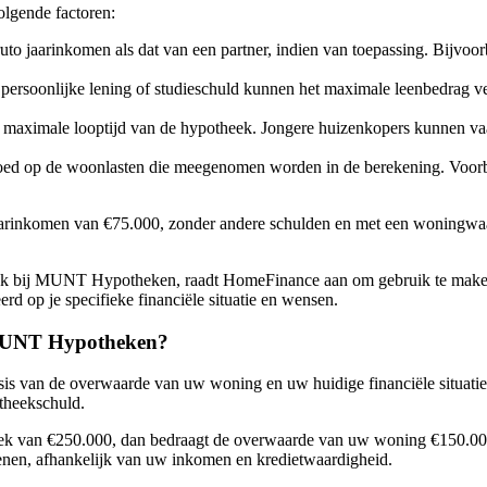
olgende factoren:
jaarinkomen als dat van een partner, indien van toepassing. Bijvoor
 persoonlijke lening of studieschuld kunnen het maximale leenbedrag v
e maximale looptijd van de hypotheek. Jongere huizenkopers kunnen vaak
loed op de woonlasten die meegenomen worden in de berekening. Voorbe
ijk jaarinkomen van €75.000, zonder andere schulden en met een wonin
ek bij MUNT Hypotheken, raadt HomeFinance aan om gebruik te mak
erd op je specifieke financiële situatie en wensen.
j MUNT Hypotheken?
 van de overwaarde van uw woning en uw huidige financiële situatie.
theekschuld.
heek van €250.000, dan bedraagt de overwaarde van uw woning €150.
nen, afhankelijk van uw inkomen en kredietwaardigheid.