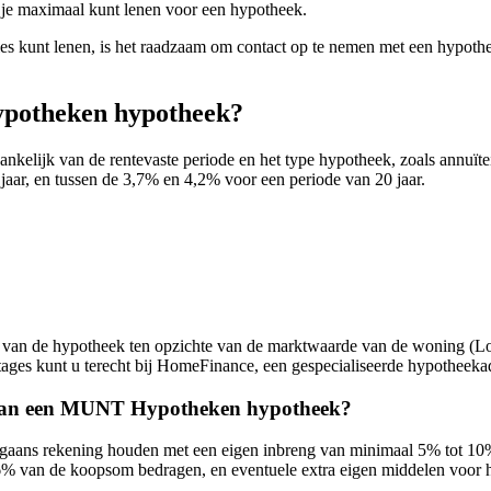
e maximaal kunt lenen voor een hypotheek.
ies kunt lenen, is het raadzaam om contact op te nemen met een hypot
ypotheken hypotheek?
elijk van de rentevaste periode en het type hypotheek, zoals annuïtei
aar, en tussen de 3,7% en 4,2% voor een periode van 20 jaar.
te van de hypotheek ten opzichte van de marktwaarde van de woning (Lo
ntages kunt u terecht bij HomeFinance, een gespecialiseerde hypotheeka
en van een MUNT Hypotheken hypotheek?
gaans rekening houden met een eigen inbreng van minimaal 5% tot 10
de 6% van de koopsom bedragen, en eventuele extra eigen middelen voor