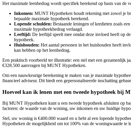
Het maximale leenbedrag wordt specifiek berekend op basis van de v
Inkomen:
MUNT Hypotheken houdt rekening met zowel je bruto 
bepaalde maximale hypotheek berekend.
Lopende schulden:
Bestaande leningen of kredieten zoals een
maximale hypotheekbedrag verlaagd.
Leeftijd:
De leeftijd speelt mee omdat deze invloed heeft op d
hypotheek.
Huishouden:
Het aantal personen in het huishouden heeft inv
kan hebben op het leenbedrag.
Een praktisch voorbeeld ter illustratie: een stel met een gezamenl
€328.500 aanvragen bij MUNT Hypotheken.
Om een nauwkeurige berekening te maken van je maximale hypothe
financieel adviseur. Dit biedt een gepersonaliseerde inschatting gebase
Hoeveel kan ik lenen met een tweede hypotheek bi
Bij MUNT Hypotheken kunt u een tweede hypotheek afsluiten op basis
factoren: de waarde van de woning, uw inkomen en uw huidige hypo
Stel, uw woning is €400.000 waard en u hebt al een lopende hypot
Hypotheken de mogelijkheid om tot 100% van de woningwaarde te le