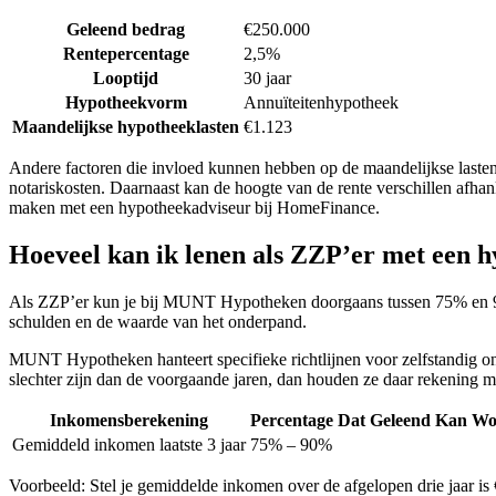
Geleend bedrag
€250.000
Rentepercentage
2,5%
Looptijd
30 jaar
Hypotheekvorm
Annuïteitenhypotheek
Maandelijkse hypotheeklasten
€1.123
Andere factoren die invloed kunnen hebben op de maandelijkse lasten z
notariskosten. Daarnaast kan de hoogte van de rente verschillen afhan
maken met een hypotheekadviseur bij HomeFinance.
Hoeveel kan ik lenen als ZZP’er met een
Als ZZP’er kun je bij MUNT Hypotheken doorgaans tussen 75% en 90% 
schulden en de waarde van het onderpand.
MUNT Hypotheken hanteert specifieke richtlijnen voor zelfstandig on
slechter zijn dan de voorgaande jaren, dan houden ze daar rekening 
Inkomensberekening
Percentage Dat Geleend Kan W
Gemiddeld inkomen laatste 3 jaar
75% – 90%
Voorbeeld: Stel je gemiddelde inkomen over de afgelopen drie jaar i