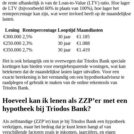
de rente afhankelijk is van de Loan-to-Value (LTV) ratio. Hoe lager
de LTV (bijvoorbeeld 60% in plaats van 100%), hoe lager het
rentepercentage kan zijn, wat weer invloed heeft op de maandelijkse
lasten.
Lening
Rentepercentage
Looptijd
Maandlasten
€300.000
2,5%
30 jaar
€1.185
€250.000
2,3%
30 jaar
€1.088
€350.000
2,7%
30 jaar
€1.419
Het is ook belangrijk om te overwegen dat Triodos Bank speciale
kortingen kan bieden voor energiebesparende woningen, wat kan
betekenen dat de maandelijkse lasten lager uitvallen. Voor een
exacte berekening is het verstandig om een hypotheekadviseur te
raadplegen of gebruik te maken van de online rekentools van
Triodos Bank.
Hoeveel kan ik lenen als ZZP’er met een
hypotheek bij Triodos Bank?
Als zelfstandige (ZZP’er) kun je bij Triodos Bank een hypotheek
verkrijgen, maar het bedrag dat je kunt lenen hangt af van
verschillende factoren zoals je inkomen, jaarcijfers, en eigen