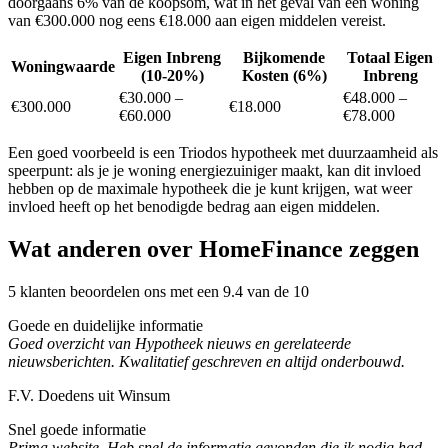
doorgaans 6% van de koopsom, wat in het geval van een woning
van €300.000 nog eens €18.000 aan eigen middelen vereist.
Eigen Inbreng
Bijkomende
Totaal Eigen
Woningwaarde
(10-20%)
Kosten (6%)
Inbreng
€30.000 –
€48.000 –
€300.000
€18.000
€60.000
€78.000
Een goed voorbeeld is een Triodos hypotheek met duurzaamheid als
speerpunt: als je je woning energiezuiniger maakt, kan dit invloed
hebben op de maximale hypotheek die je kunt krijgen, wat weer
invloed heeft op het benodigde bedrag aan eigen middelen.
Wat anderen over HomeFinance zeggen
5 klanten beoordelen ons met een 9.4 van de 10
Goede en duidelijke informatie
Goed overzicht van Hypotheek nieuws en gerelateerde
nieuwsberichten. Kwalitatief geschreven en altijd onderbouwd.
F.V. Doedens uit Winsum
Snel goede informatie
Prima website. Heb snel de informatie gevonden die ik nodig had