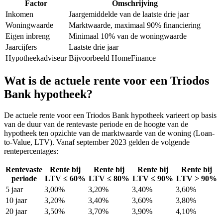
Factor
Omschrijving
Inkomen
Jaargemiddelde van de laatste drie jaar
Woningwaarde
Marktwaarde, maximaal 90% financiering
Eigen inbreng
Minimaal 10% van de woningwaarde
Jaarcijfers
Laatste drie jaar
Hypotheekadviseur
Bijvoorbeeld HomeFinance
Wat is de actuele rente voor een Triodos
Bank hypotheek?
De actuele rente voor een Triodos Bank hypotheek varieert op basis
van de duur van de rentevaste periode en de hoogte van de
hypotheek ten opzichte van de marktwaarde van de woning (Loan-
to-Value, LTV). Vanaf september 2023 gelden de volgende
rentepercentages:
Rentevaste
Rente bij
Rente bij
Rente bij
Rente bij
periode
LTV ≤ 60%
LTV ≤ 80%
LTV ≤ 90%
LTV > 90%
5 jaar
3,00%
3,20%
3,40%
3,60%
10 jaar
3,20%
3,40%
3,60%
3,80%
20 jaar
3,50%
3,70%
3,90%
4,10%