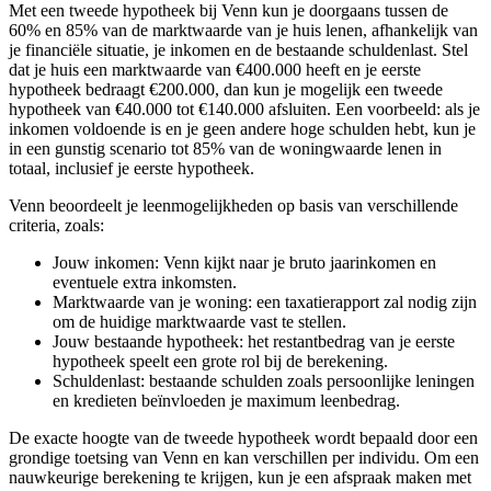
Met een tweede hypotheek bij Venn kun je doorgaans tussen de
60% en 85% van de marktwaarde van je huis lenen, afhankelijk van
je financiële situatie, je inkomen en de bestaande schuldenlast. Stel
dat je huis een marktwaarde van €400.000 heeft en je eerste
hypotheek bedraagt €200.000, dan kun je mogelijk een tweede
hypotheek van €40.000 tot €140.000 afsluiten. Een voorbeeld: als je
inkomen voldoende is en je geen andere hoge schulden hebt, kun je
in een gunstig scenario tot 85% van de woningwaarde lenen in
totaal, inclusief je eerste hypotheek.
Venn beoordeelt je leenmogelijkheden op basis van verschillende
criteria, zoals:
Jouw inkomen: Venn kijkt naar je bruto jaarinkomen en
eventuele extra inkomsten.
Marktwaarde van je woning: een taxatierapport zal nodig zijn
om de huidige marktwaarde vast te stellen.
Jouw bestaande hypotheek: het restantbedrag van je eerste
hypotheek speelt een grote rol bij de berekening.
Schuldenlast: bestaande schulden zoals persoonlijke leningen
en kredieten beïnvloeden je maximum leenbedrag.
De exacte hoogte van de tweede hypotheek wordt bepaald door een
grondige toetsing van Venn en kan verschillen per individu. Om een
nauwkeurige berekening te krijgen, kun je een afspraak maken met