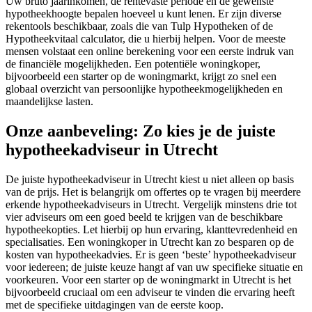
Uw bruto jaarinkomen, de rentevaste periode en de gewenste
hypotheekhoogte bepalen hoeveel u kunt lenen. Er zijn diverse
rekentools beschikbaar, zoals die van Tulp Hypotheken of de
Hypotheekvitaal calculator, die u hierbij helpen. Voor de meeste
mensen volstaat een online berekening voor een eerste indruk van
de financiële mogelijkheden. Een potentiële woningkoper,
bijvoorbeeld een starter op de woningmarkt, krijgt zo snel een
globaal overzicht van persoonlijke hypotheekmogelijkheden en
maandelijkse lasten.
Onze aanbeveling: Zo kies je de juiste
hypotheekadviseur in Utrecht
De juiste hypotheekadviseur in Utrecht kiest u niet alleen op basis
van de prijs. Het is belangrijk om offertes op te vragen bij meerdere
erkende hypotheekadviseurs in Utrecht. Vergelijk minstens drie tot
vier adviseurs om een goed beeld te krijgen van de beschikbare
hypotheekopties. Let hierbij op hun ervaring, klanttevredenheid en
specialisaties. Een woningkoper in Utrecht kan zo besparen op de
kosten van hypotheekadvies. Er is geen ‘beste’ hypotheekadviseur
voor iedereen; de juiste keuze hangt af van uw specifieke situatie en
voorkeuren. Voor een starter op de woningmarkt in Utrecht is het
bijvoorbeeld cruciaal om een adviseur te vinden die ervaring heeft
met de specifieke uitdagingen van de eerste koop.