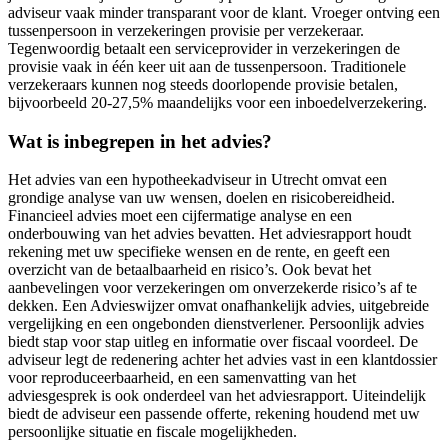
adviseur vaak minder transparant voor de klant. Vroeger ontving een
tussenpersoon in verzekeringen provisie per verzekeraar.
Tegenwoordig betaalt een serviceprovider in verzekeringen de
provisie vaak in één keer uit aan de tussenpersoon. Traditionele
verzekeraars kunnen nog steeds doorlopende provisie betalen,
bijvoorbeeld 20-27,5% maandelijks voor een inboedelverzekering.
Wat is inbegrepen in het advies?
Het advies van een hypotheekadviseur in Utrecht omvat een
grondige analyse van uw wensen, doelen en risicobereidheid.
Financieel advies moet een cijfermatige analyse en een
onderbouwing van het advies bevatten. Het adviesrapport houdt
rekening met uw specifieke wensen en de rente, en geeft een
overzicht van de betaalbaarheid en risico’s. Ook bevat het
aanbevelingen voor verzekeringen om onverzekerde risico’s af te
dekken. Een Advieswijzer omvat onafhankelijk advies, uitgebreide
vergelijking en een ongebonden dienstverlener. Persoonlijk advies
biedt stap voor stap uitleg en informatie over fiscaal voordeel. De
adviseur legt de redenering achter het advies vast in een klantdossier
voor reproduceerbaarheid, en een samenvatting van het
adviesgesprek is ook onderdeel van het adviesrapport. Uiteindelijk
biedt de adviseur een passende offerte, rekening houdend met uw
persoonlijke situatie en fiscale mogelijkheden.