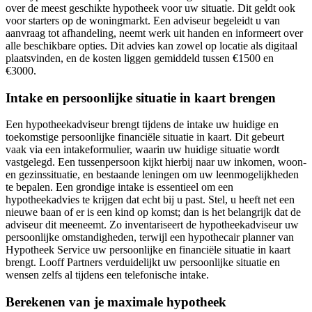
over de meest geschikte hypotheek voor uw situatie. Dit geldt ook
voor starters op de woningmarkt. Een adviseur begeleidt u van
aanvraag tot afhandeling, neemt werk uit handen en informeert over
alle beschikbare opties. Dit advies kan zowel op locatie als digitaal
plaatsvinden, en de kosten liggen gemiddeld tussen €1500 en
€3000.
Intake en persoonlijke situatie in kaart brengen
Een hypotheekadviseur brengt tijdens de intake uw huidige en
toekomstige persoonlijke financiële situatie in kaart. Dit gebeurt
vaak via een intakeformulier, waarin uw huidige situatie wordt
vastgelegd. Een tussenpersoon kijkt hierbij naar uw inkomen, woon-
en gezinssituatie, en bestaande leningen om uw leenmogelijkheden
te bepalen. Een grondige intake is essentieel om een
hypotheekadvies te krijgen dat echt bij u past. Stel, u heeft net een
nieuwe baan of er is een kind op komst; dan is het belangrijk dat de
adviseur dit meeneemt. Zo inventariseert de hypotheekadviseur uw
persoonlijke omstandigheden, terwijl een hypothecair planner van
Hypotheek Service uw persoonlijke en financiële situatie in kaart
brengt. Looff Partners verduidelijkt uw persoonlijke situatie en
wensen zelfs al tijdens een telefonische intake.
Berekenen van je maximale hypotheek