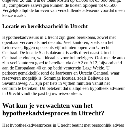
ongeveer 20 uur, wat de totale kosten op €1.600 tot €3.500 brengt.
Bij complexere aanvragen kunnen de kosten oplopen tot €5.500.
Vergelijk altijd de tarieven van verschillende adviseurs voordat u een
keuze maakt.
Locatie en bereikbaarheid in Utrecht
Hypotheekadviseurs in Utrecht zijn goed bereikbaar, zowel met
openbaar vervoer als met de auto. Veel kantoren, zoals aan het
Leidseveer, liggen op slechts vijf minuten lopen van Utrecht
Centraal. De locatie Stadsplateau 2 is zelfs direct naast Utrecht
Centraal te vinden, wat ideaal is voor treinreizigers. Ook met de auto
zijn veel kantoren goed te bereiken via de A2 en A12, bijvoorbeeld
aan de Europalaan 40 en op bedrijventerrein Lage Weide. U
parkeert gemakkelijk rond de Jaarbeurs en Utrecht Centraal, waar
reserveren mogelijk is. Sommige locaties, zoals Bellevue en
Savannahweg 71, zijn per fiets in vijftien minuten vanuit het
centrum te bereiken. Dit betekent dat u altijd een hypotheek adviseur
in Utrecht vindt die past bij uw reisvoorkeur.
Wat kun je verwachten van het
hypotheekadviesproces in Utrecht?
Het hypotheekadviesproces in Utrecht begint met persoonlijk advies