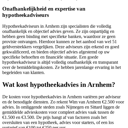
Onafhankelijkheid en expertise van
hypotheekadviseurs
Hypotheekadviseurs in Arnhem zijn specialisten die volledig
onafhankelijk en objectief advies geven. Ze zijn onpartijdig en
hebben geen binding met specifieke banken, waardoor ze geen
provisie ontvangen. Hierdoor kunnen ze het aanbod van wel 51
geldverstrekkers vergelijken. Deze adviseurs zijn erkend en goed
gekwalificeerd, en bieden objectief advies afgestemd op uw
specifieke behoeften en financiële situatie. Een goede
hypotheekadviseur is altijd volledig onafhankelijk en transparant
over de bemiddelingskosten. Ze hebben jarenlange ervaring in het
begeleiden van klanten.
Wat kost hypotheekadvies in Arnhem?
De kosten voor hypotheekadvies in Arnhem variëren per adviseur
en de benodigde diensten. Zo rekent Wim van Arnhem €2.500 voor
advies. In omliggende steden zoals Nijmegen en Sittard liggen de
gemiddelde advieskosten voor compleet advies vaak tussen de
€1.500 en €3.500. De prijs hangt af van factoren zoals het
oversluiten van een hypotheek, advies voor starters, of een los
uurtarief van €100 tot €250 per uur.