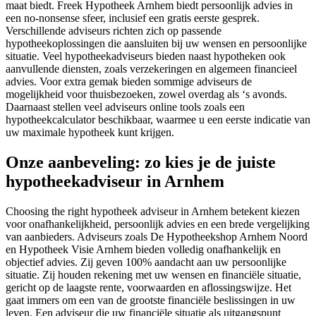
maat biedt. Freek Hypotheek Arnhem biedt persoonlijk advies in
een no-nonsense sfeer, inclusief een gratis eerste gesprek.
Verschillende adviseurs richten zich op passende
hypotheekoplossingen die aansluiten bij uw wensen en persoonlijke
situatie. Veel hypotheekadviseurs bieden naast hypotheken ook
aanvullende diensten, zoals verzekeringen en algemeen financieel
advies. Voor extra gemak bieden sommige adviseurs de
mogelijkheid voor thuisbezoeken, zowel overdag als ‘s avonds.
Daarnaast stellen veel adviseurs online tools zoals een
hypotheekcalculator beschikbaar, waarmee u een eerste indicatie van
uw maximale hypotheek kunt krijgen.
Onze aanbeveling: zo kies je de juiste
hypotheekadviseur in Arnhem
Choosing the right hypotheek adviseur in Arnhem betekent kiezen
voor onafhankelijkheid, persoonlijk advies en een brede vergelijking
van aanbieders. Adviseurs zoals De Hypotheekshop Arnhem Noord
en Hypotheek Visie Arnhem bieden volledig onafhankelijk en
objectief advies. Zij geven 100% aandacht aan uw persoonlijke
situatie. Zij houden rekening met uw wensen en financiële situatie,
gericht op de laagste rente, voorwaarden en aflossingswijze. Het
gaat immers om een van de grootste financiële beslissingen in uw
leven. Een adviseur die uw financiële situatie als uitgangspunt