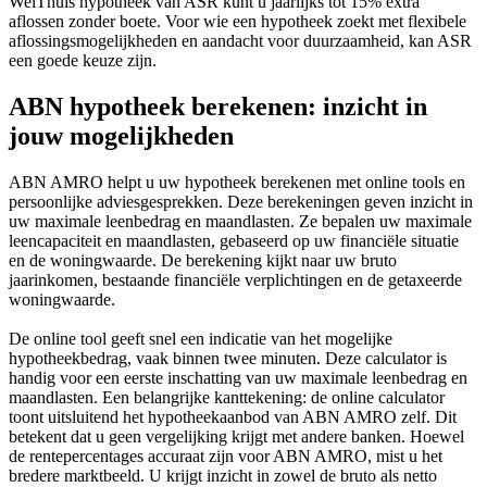
WelThuis hypotheek van ASR kunt u jaarlijks tot 15% extra
aflossen zonder boete. Voor wie een hypotheek zoekt met flexibele
aflossingsmogelijkheden en aandacht voor duurzaamheid, kan ASR
een goede keuze zijn.
ABN hypotheek berekenen: inzicht in
jouw mogelijkheden
ABN AMRO helpt u uw hypotheek berekenen met online tools en
persoonlijke adviesgesprekken. Deze berekeningen geven inzicht in
uw maximale leenbedrag en maandlasten. Ze bepalen uw maximale
leencapaciteit en maandlasten, gebaseerd op uw financiële situatie
en de woningwaarde. De berekening kijkt naar uw bruto
jaarinkomen, bestaande financiële verplichtingen en de getaxeerde
woningwaarde.
De online tool geeft snel een indicatie van het mogelijke
hypotheekbedrag, vaak binnen twee minuten. Deze calculator is
handig voor een eerste inschatting van uw maximale leenbedrag en
maandlasten. Een belangrijke kanttekening: de online calculator
toont uitsluitend het hypotheekaanbod van ABN AMRO zelf. Dit
betekent dat u geen vergelijking krijgt met andere banken. Hoewel
de rentepercentages accuraat zijn voor ABN AMRO, mist u het
bredere marktbeeld. U krijgt inzicht in zowel de bruto als netto