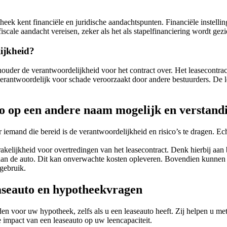
ek kent financiële en juridische aandachtspunten. Financiële instelling
 fiscale aandacht vereisen, zeker als het als stapelfinanciering wordt 
lijkheid?
der de verantwoordelijkheid voor het contract over. Het leasecontract 
erantwoordelijk voor schade veroorzaakt door andere bestuurders. De lea
uto op een andere naam mogelijk en verstand
mand die bereid is de verantwoordelijkheid en risico’s te dragen. Echter
kelijkheid voor overtredingen van het leasecontract. Denk hierbij aan 
e aan de auto. Dit kan onverwachte kosten opleveren. Bovendien kunnen
gebruik.
aseauto en hypotheekvragen
en voor uw hypotheek, zelfs als u een leaseauto heeft. Zij helpen u m
de impact van een leaseauto op uw leencapaciteit.