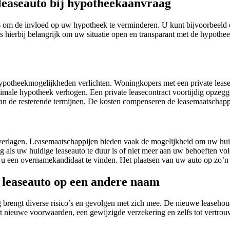
 leaseauto bij hypotheekaanvraag
ies om de invloed op uw hypotheek te verminderen. U kunt bijvoorbeeld
is hierbij belangrijk om uw situatie open en transparant met de hypothee
hypotheekmogelijkheden verlichten. Woningkopers met een private leas
ximale hypotheek verhogen. Een private leasecontract voortijdig opze
n de resterende termijnen. De kosten compenseren de leasemaatschapp
erlagen. Leasemaatschappijen bieden vaak de mogelijkheid om uw huidi
g als uw huidige leaseauto te duur is of niet meer aan uw behoeften vo
 u een overnamekandidaat te vinden. Het plaatsen van uw auto op zo’n 
n leaseauto op een andere naam
rengt diverse risico’s en gevolgen met zich mee. De nieuwe leasehoude
ot nieuwe voorwaarden, een gewijzigde verzekering en zelfs tot vertro