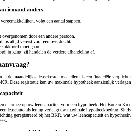
aan iemand anders
vergemakkelijken, volgt een aantal stappen.
en overgenomen door een andere persoon.
 is altijd vereist voor een overdracht.
ee akkoord moet gaan.
pij in gang; zij handelen de verdere afhandeling af.
kaanvraag?
at de maandelijkse leasekosten meetellen als een financiële verplicht
 BKR. Deze registratie kan uw maximale hypotheek aanzienlijk verlagen
capaciteit
 en daarmee op uw leencapaciteit voor een hypotheek. Het Bureau Kredi
een leaseauto als lening verlaagt uw maximale hypotheekbedrag. Sinds 1 a
ichting geregistreerd bij het BKR, wat uw leencapaciteit en hypotheek
eek.