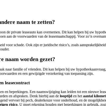
andere naam te zetten?
soon de private leaseauto kan overnemen. Dit kan helpen bij uw hypoth
ldoen aan de voorwaarden van de leasemaatschappij. Voor zo’n overname
id voor schade. Ook zijn er juridische risico’s, zoals aansprakelijkhei
houder.
ere naam worden gezet?
aak naar familie of vrienden. Dit kan helpen bij uw hypotheekaanvraag
oorwaarden en een gewijzigde verzekering van toepassing zijn.
n leasecontract
en en beperkingen. Een naamswijziging kan leiden tot een nieuwe le
aarden en afspraken. Denk hierbij aan de
looptijd
en het
aantal kilome
end vervoer bij pech, dealerkeuze voor onderhoud, en de mogelijkheid t
eigen risico
. U moet rekening houden met beperkingen in gebruik, zoa