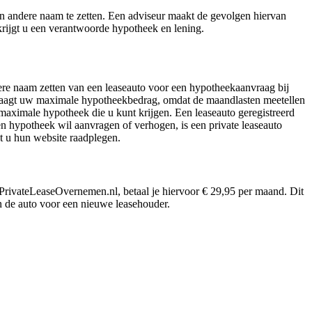
en andere naam te zetten. Een adviseur maakt de gevolgen hiervan
 krijgt u een verantwoorde hypotheek en lening.
ere naam zetten van een leaseauto voor een hypotheekaanvraag bij
verlaagt uw maximale hypotheekbedrag, omdat de maandlasten meetellen
 maximale hypotheek die u kunt krijgen. Een leaseauto geregistreerd
n hypotheek wil aanvragen of verhogen, is een private leaseauto
t u hun website raadplegen.
 PrivateLeaseOvernemen.nl, betaal je hiervoor € 29,95 per maand. Dit
n de auto voor een nieuwe leasehouder.