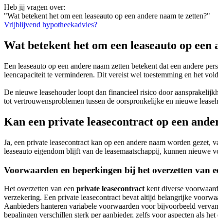
Heb jij vragen over:
"Wat betekent het om een leaseauto op een andere naam te zetten?"
Vrijblijvend hypotheekadvies?
Wat betekent het om een leaseauto op een 
Een leaseauto op een andere naam zetten betekent dat een andere per
leencapaciteit te verminderen. Dit vereist wel toestemming en het vo
De nieuwe leasehouder loopt dan financieel risico door aansprakelijkhe
tot vertrouwensproblemen tussen de oorspronkelijke en nieuwe lease
Kan een private leasecontract op een and
Ja, een private leasecontract kan op een andere naam worden gezet, v
leaseauto eigendom blijft van de leasemaatschappij, kunnen nieuwe v
Voorwaarden en beperkingen bij het overzetten van ee
Het overzetten van een
private leasecontract
kent diverse voorwaard
verzekering. Een private leasecontract bevat altijd belangrijke voorw
Aanbieders hanteren variabele voorwaarden voor bijvoorbeeld vervang
bepalingen verschillen sterk per aanbieder, zelfs voor aspecten als het