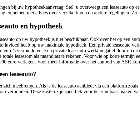
singen bij uw hypotheekaanvraag. Stel, u overweegt een leaseauto op e
ssing en helpen met advies over verzekeringen en andere regelingen. Zo
seauto en hypotheek
aseauto op uw hypotheek is niet beschikbaar. Ook over het op een and
eauto invloed heeft op uw maximale hypotheek. Een private leaseauto 
den euro’s verminderen. Een private leaseauto werkt negatief door op de
otale leasesom als maandlast te rekenen. Voor wie op korte termijn ee
.000 euro verlagen. Voor meer informatie over het aanbod van ASR kun
een leaseauto?
 zich meebrengen. Als je de leaseauto aanbiedt via een platform zoals
 aan verbonden. Deze kosten zijn specifiek voor het vindbaar maken va