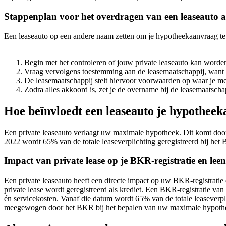
Stappenplan voor het overdragen van een leaseauto 
Een leaseauto op een andere naam zetten om je hypotheekaanvraag te 
Begin met het controleren of jouw private leaseauto kan word
Vraag vervolgens toestemming aan de leasemaatschappij, want dit
De leasemaatschappij stelt hiervoor voorwaarden op waar je m
Zodra alles akkoord is, zet je de overname bij de leasemaatschap
Hoe beïnvloedt een leaseauto je hypothee
Een private leaseauto verlaagt uw maximale hypotheek. Dit komt doord
2022 wordt 65% van de totale leaseverplichting geregistreerd bij het
Impact van private lease op je BKR-registratie en leen
Een private leaseauto heeft een directe impact op uw BKR-registratie
private lease wordt geregistreerd als krediet. Een BKR-registratie van 
én servicekosten. Vanaf die datum wordt 65% van de totale leaseverpl
meegewogen door het BKR bij het bepalen van uw maximale hypoth