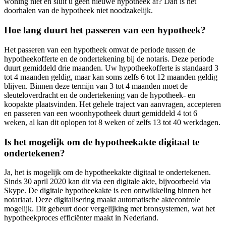
woning niet en sluit u geen nieuwe hypotheek af? Dan is het
doorhalen van de hypotheek niet noodzakelijk.
Hoe lang duurt het passeren van een hypotheek?
Het passeren van een hypotheek omvat de periode tussen de
hypotheekofferte en de ondertekening bij de notaris. Deze periode
duurt gemiddeld drie maanden. Uw hypotheekofferte is standaard 3
tot 4 maanden geldig, maar kan soms zelfs 6 tot 12 maanden geldig
blijven. Binnen deze termijn van 3 tot 4 maanden moet de
sleuteloverdracht en de ondertekening van de hypotheek- en
koopakte plaatsvinden. Het gehele traject van aanvragen, accepteren
en passeren van een woonhypotheek duurt gemiddeld 4 tot 6
weken, al kan dit oplopen tot 8 weken of zelfs 13 tot 40 werkdagen.
Is het mogelijk om de hypotheekakte digitaal te
ondertekenen?
Ja, het is mogelijk om de hypotheekakte digitaal te ondertekenen.
Sinds 30 april 2020 kan dit via een digitale akte, bijvoorbeeld via
Skype. De digitale hypotheekakte is een ontwikkeling binnen het
notariaat. Deze digitalisering maakt automatische aktecontrole
mogelijk. Dit gebeurt door vergelijking met bronsystemen, wat het
hypotheekproces efficiënter maakt in Nederland.