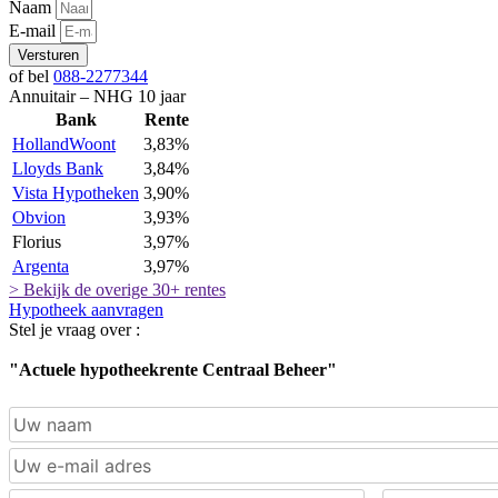
Naam
E-mail
Versturen
of bel
088-2277344
Annuitair – NHG 10 jaar
Bank
Rente
HollandWoont
3,83%
Lloyds Bank
3,84%
Vista Hypotheken
3,90%
Obvion
3,93%
Florius
3,97%
Argenta
3,97%
> Bekijk de overige 30+ rentes
Hypotheek aanvragen
Stel je vraag over :
"Actuele hypotheekrente Centraal Beheer"