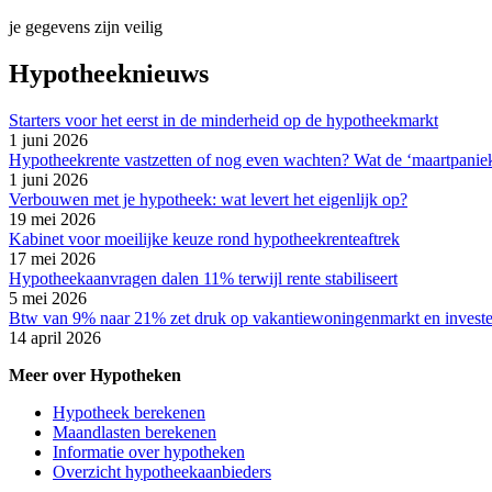
je gegevens zijn veilig
Hypotheeknieuws
Starters voor het eerst in de minderheid op de hypotheekmarkt
1 juni 2026
Hypotheekrente vastzetten of nog even wachten? Wat de ‘maartpaniek’
1 juni 2026
Verbouwen met je hypotheek: wat levert het eigenlijk op?
19 mei 2026
Kabinet voor moeilijke keuze rond hypotheekrenteaftrek
17 mei 2026
Hypotheekaanvragen dalen 11% terwijl rente stabiliseert
5 mei 2026
Btw van 9% naar 21% zet druk op vakantiewoningenmarkt en invest
14 april 2026
Meer over Hypotheken
Hypotheek berekenen
Maandlasten berekenen
Informatie over hypotheken
Overzicht hypotheekaanbieders