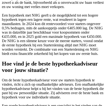
zowel u als de bank, bijvoorbeeld als u onverwacht uw baan verliest
en uw woning met verlies moet verkopen.
Een hypotheek met NHG geeft u de mogelijkheid tot een hogere
hypotheek tegen een lagere rente, wat resulteert in lagere
maandlasten. In 2024 kon dit rentevoordeel voor starters ongeveer
0,5% bedragen, mits de aankoopprijs onder €405.000 lag. De NHG
was in datzelfde jaar beschikbaar voor koopsommen onder
€435.000, en in 2025 gold een maximale hypotheek van €450.000.
De NHG is een slimme keuze voor de meeste starters, vooral omdat
de eerste hypotheek bij een Starterslening altijd met NHG moet
worden verstrekt. De combinatie van een Starterslening en NHG
biedt extra financiële zekerheid bij het kopen van uw eerste huis.
Hoe vind je de beste hypotheekadviseur
voor jouw situatie?
Om de beste hypotheekadviseur voor uw starters hypotheek te
vinden, richt u zich op onafhankelijke adviseurs. Een onafhankelijke
hypotheekadviseur helpt u bij het vinden van de beste hypotheek die
past bij uw persoonlijke situatie. Zij adviseren over de beste bank en
hypotheek voor uw individuele situatie.
Een goede hypotheekadviseur is een specialist in het vinden van de