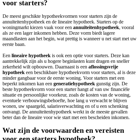
voor starters?
De meest geschikte hypotheekvormen voor starters zijn de
annuïteitenhypotheek en de lineaire hypotheek. Starters op de
woningmarkt kiezen vaak voor een
annuïteitenhypotheek
, vooral
als ze een lager inkomen hebben. Deze vorm biedt lagere
maandlasten aan het begin, wat prettig is wanneer u net start met uw
eerste baan.
Een
lineaire hypotheek
is ook een optie voor starters. Deze kan
aantrekkelijk zijn als u hogere beginlasten kunt dragen en sneller
zekerheid wilt opbouwen. Daarnaast is een
aflossingsvrije
hypotheek
een beschikbare hypotheekvorm voor starters, al is deze
minder gangbaar voor de eerste woning. Voor starters met een
beperkt inkomen kan een
generatiehypotheek
gunstig zijn. De
beste hypotheekvorm voor een starter hangt af van uw financiële
situatie en persoonlijke voorkeur, zoals de kosten van de woning,
eventuele verbouwingsbehoefte, hoe lang u verwacht te blijven
wonen, uw spaargeld, salarisverwachting en of u een schenking
ontvangt. De annuïteitenhypotheek werkt in de meeste gevallen
beter dan de lineaire voor wie start met een bescheiden inkomen.
Wat zijn de voorwaarden en vereisten
voor een starters hypotheek?