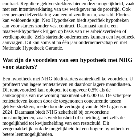
contract. Reguliere geldverstrekkers bieden deze mogelijkheid, vaak
met een intentieverklaring van uw werkgever na de proeftijd. Ook
een perspectiefverklaring van een uitzendbureau, zoals bij Florius,
kan voldoende zijn. Neo Hypotheken biedt specifiek hypotheken
aan voor starters zonder vast contract. Daarnaast kunt u een
maatwerkhypotheek krijgen op basis van uw arbeidsverleden of
verdienpotentie. Zelfs startende ondernemers kunnen een hypotheek
aanvragen. Dit kan soms al na één jaar ondernemerschap en met
Nationale Hypotheek Garantie.
Wat zijn de voordelen van een hypotheek met NHG
voor starters?
Een hypotheek met NHG biedt starters aantrekkelijke voordelen. U
profiteert van lagere rentetarieven en daardoor lagere maandlasten.
Dit rentevoordeel kan oplopen tot ongeveer 0,5% als de
aankoopprijs van uw woning maximaal €405.000 is. De scherpere
rentetarieven komen door de toegenomen concurrentie tussen
geldverstrekkers, mede door de verhoging van de NHG-grens in
2024. Daarnaast biedt NHG zekerheid bij onvoorziene
omstandigheden, zoals werkloosheid of scheiding, met zelfs de
mogelijkheid tot kwijtschelding van een restschuld. Dit
vergemakkelijkt ook de mogelijkheid tot een hogere hypotheek en
betere leenmogelijkheden.