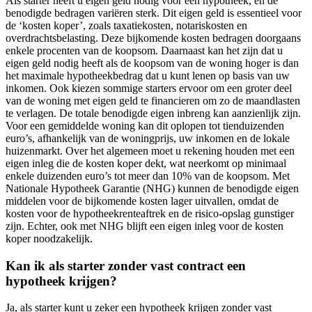
Als starter heeft u eigen geld nodig voor een hypotheek, en de
benodigde bedragen variëren sterk. Dit eigen geld is essentieel voor
de ‘kosten koper’, zoals taxatiekosten, notariskosten en
overdrachtsbelasting. Deze bijkomende kosten bedragen doorgaans
enkele procenten van de koopsom. Daarnaast kan het zijn dat u
eigen geld nodig heeft als de koopsom van de woning hoger is dan
het maximale hypotheekbedrag dat u kunt lenen op basis van uw
inkomen. Ook kiezen sommige starters ervoor om een groter deel
van de woning met eigen geld te financieren om zo de maandlasten
te verlagen. De totale benodigde eigen inbreng kan aanzienlijk zijn.
Voor een gemiddelde woning kan dit oplopen tot tienduizenden
euro’s, afhankelijk van de woningprijs, uw inkomen en de lokale
huizenmarkt. Over het algemeen moet u rekening houden met een
eigen inleg die de kosten koper dekt, wat neerkomt op minimaal
enkele duizenden euro’s tot meer dan 10% van de koopsom. Met
Nationale Hypotheek Garantie (NHG) kunnen de benodigde eigen
middelen voor de bijkomende kosten lager uitvallen, omdat de
kosten voor de hypotheekrenteaftrek en de risico-opslag gunstiger
zijn. Echter, ook met NHG blijft een eigen inleg voor de kosten
koper noodzakelijk.
Kan ik als starter zonder vast contract een
hypotheek krijgen?
Ja, als starter kunt u zeker een hypotheek krijgen zonder vast