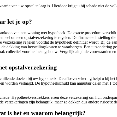
waarde van uw opstal te laag is. Hierdoor krijgt u bij schade niet de v
ar let je op?
e aankoop van een woning met hypotheek. De exacte procedure verschilt 
tieel om een opstalverzekering te regelen. De financiële instelling die
verzekering regelen voordat de hypotheek definitief wordt. Bij de aa
en de dekking van herstellingskosten te waarborgen. Een uitzondering gel
aak collectief voor het hele gebouw. Vergelijk altijd de voorwaarden e
met opstalverzekering
hillende doelen bij uw hypotheek. De aflosverzekering helpt u bij het 
ngen worden verlaagd. De hypotheekschuld kan annuïtair dalen met 1 t
chade. Hypotheekverstrekkers eisen deze verzekering om hun onderpand
 verzekeringen zijn belangrijk, maar ze dekken dus andere risico’s: 
at is het en waarom belangrijk?