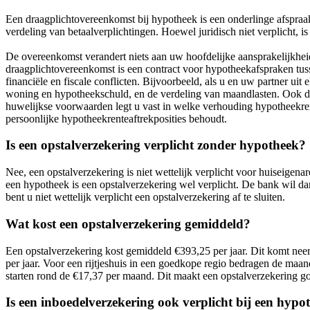
Een draagplichtovereenkomst bij hypotheek is een onderlinge afspraak
verdeling van betaalverplichtingen. Hoewel juridisch niet verplicht,
De overeenkomst verandert niets aan uw hoofdelijke aansprakelijkheid
draagplichtovereenkomst is een contract voor hypotheekafspraken tusse
financiële en fiscale conflicten. Bijvoorbeeld, als u en uw partner u
woning en hypotheekschuld, en de verdeling van maandlasten. Ook de
huwelijkse voorwaarden legt u vast in welke verhouding hypotheekr
persoonlijke hypotheekrenteaftrekposities behoudt.
Is een opstalverzekering verplicht zonder hypotheek?
Nee, een opstalverzekering is niet wettelijk verplicht voor huiseigen
een hypotheek is een opstalverzekering wel verplicht. De bank wil da
bent u niet wettelijk verplicht een opstalverzekering af te sluiten.
Wat kost een opstalverzekering gemiddeld?
Een opstalverzekering kost gemiddeld €393,25 per jaar. Dit komt n
per jaar. Voor een rijtjeshuis in een goedkope regio bedragen de maa
starten rond de €17,37 per maand. Dit maakt een opstalverzekering goe
Is een inboedelverzekering ook verplicht bij een hypo