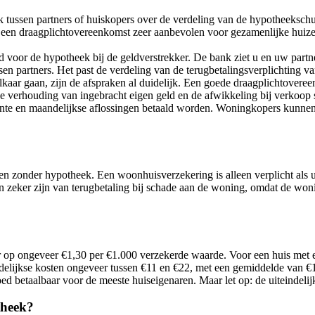
 tussen partners of huiskopers over de verdeling van de hypotheekschu
 is een draagplichtovereenkomst zeer aanbevolen voor gezamenlijke huiz
 voor de hypotheek bij de geldverstrekker. De bank ziet u en uw partne
n partners. Het past de verdeling van de terugbetalingsverplichting va
it elkaar gaan, zijn de afspraken al duidelijk. Een goede draagplichtove
 verhouding van ingebracht eigen geld en de afwikkeling bij verkoop 
ente en maandelijkse aflossingen betaald worden. Woningkopers kunne
aren zonder hypotheek. Een woonhuisverzekering is alleen verplicht als
n zeker zijn van terugbetaling bij schade aan de woning, omdat de wonin
eer op ongeveer €1,30 per €1.000 verzekerde waarde. Voor een huis me
ndelijkse kosten ongeveer tussen €11 en €22, met een gemiddelde van €1
d betaalbaar voor de meeste huiseigenaren. Maar let op: de uiteindelij
theek?