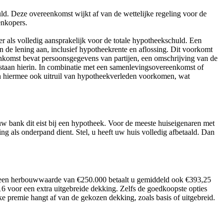
ld. Deze overeenkomst wijkt af van de wettelijke regeling voor de
enkopers.
r als volledig aansprakelijk voor de totale hypotheekschuld. Een
n de lening aan, inclusief hypotheekrente en aflossing. Dit voorkomt
reenkomst bevat persoonsgegevens van partijen, een omschrijving van de
staan hierin. In combinatie met een samenlevingsovereenkomst of
n hiermee ook uitruil van hypotheekverleden voorkomen, wat
 uw bank dit eist bij een hypotheek. Voor de meeste huiseigenaren met
g als onderpand dient. Stel, u heeft uw huis volledig afbetaald. Dan
t een herbouwwaarde van €250.000 betaalt u gemiddeld ook €393,25
6 voor een extra uitgebreide dekking. Zelfs de goedkoopste opties
ke premie hangt af van de gekozen dekking, zoals basis of uitgebreid.