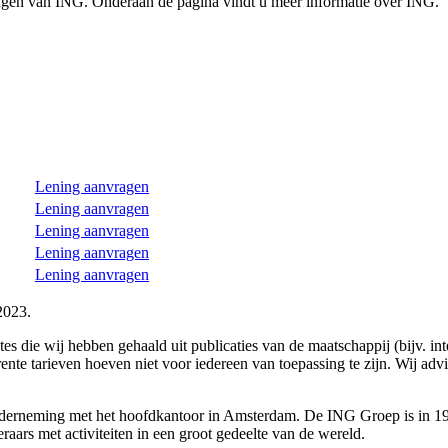
ningen van ING. Onderaan de pagina vindt u meer informatie over ING.
Lening aanvragen
Lening aanvragen
Lening aanvragen
Lening aanvragen
Lening aanvragen
-2023.
ntes die wij hebben gehaald uit publicaties van de maatschappij (bijv. i
rente tarieven hoeven niet voor iedereen van toepassing te zijn. Wij a
derneming met het hoofdkantoor in Amsterdam. De ING Groep is in 199
raars met activiteiten in een groot gedeelte van de wereld.