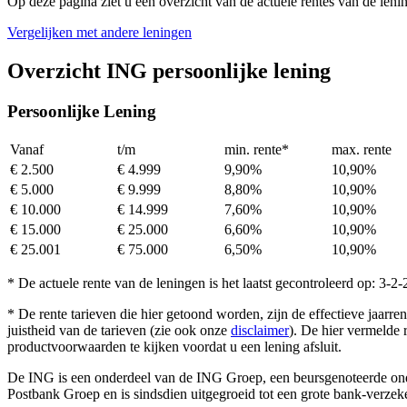
Op deze pagina ziet u een overzicht van de actuele rentes van de le
Vergelijken met andere leningen
Overzicht ING persoonlijke lening
Persoonlijke Lening
Vanaf
t/m
min. rente*
max. rente
€ 2.500
€ 4.999
9,90%
10,90%
€ 5.000
€ 9.999
8,80%
10,90%
€ 10.000
€ 14.999
7,60%
10,90%
€ 15.000
€ 25.000
6,60%
10,90%
€ 25.001
€ 75.000
6,50%
10,90%
* De actuele rente van de leningen is het laatst gecontroleerd op: 3-2
* De rente tarieven die hier getoond worden, zijn de effectieve jaarre
juistheid van de tarieven (zie ook onze
disclaimer
). De hier vermelde 
productvoorwaarden te kijken voordat u een lening afsluit.
De ING is een onderdeel van de ING Groep, een beursgenoteerde on
Postbank Groep en is sindsdien uitgegroeid tot een grote bank-verzeke