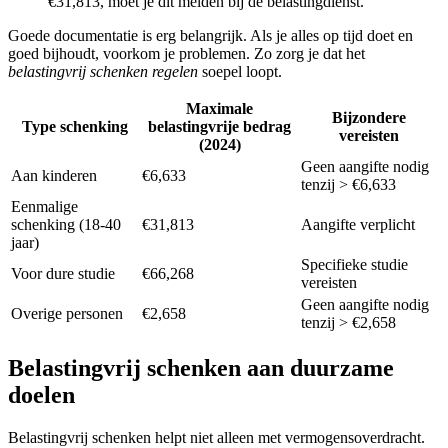
€31,813, moet je dit melden bij de belastingdienst.
Goede documentatie is erg belangrijk. Als je alles op tijd doet en
goed bijhoudt, voorkom je problemen. Zo zorg je dat het
belastingvrij schenken regelen
soepel loopt.
Maximale
Bijzondere
Type schenking
belastingvrije bedrag
vereisten
(2024)
Geen aangifte nodig
Aan kinderen
€6,633
tenzij > €6,633
Eenmalige
schenking (18-40
€31,813
Aangifte verplicht
jaar)
Specifieke studie
Voor dure studie
€66,268
vereisten
Geen aangifte nodig
Overige personen
€2,658
tenzij > €2,658
Belastingvrij schenken aan duurzame
doelen
Belastingvrij schenken helpt niet alleen met vermogensoverdracht.