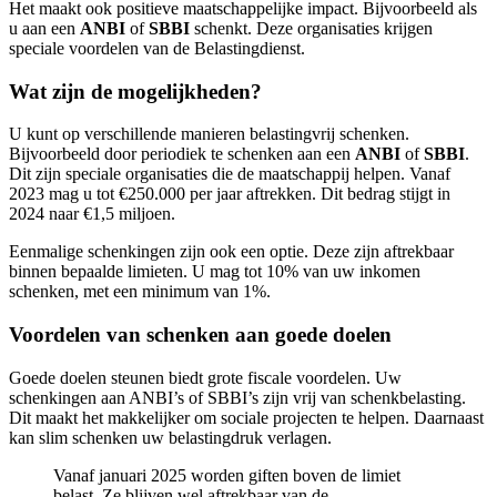
Het maakt ook positieve maatschappelijke impact. Bijvoorbeeld als
u aan een
ANBI
of
SBBI
schenkt. Deze organisaties krijgen
speciale voordelen van de Belastingdienst.
Wat zijn de mogelijkheden?
U kunt op verschillende manieren belastingvrij schenken.
Bijvoorbeeld door periodiek te schenken aan een
ANBI
of
SBBI
.
Dit zijn speciale organisaties die de maatschappij helpen. Vanaf
2023 mag u tot €250.000 per jaar aftrekken. Dit bedrag stijgt in
2024 naar €1,5 miljoen.
Eenmalige schenkingen zijn ook een optie. Deze zijn aftrekbaar
binnen bepaalde limieten. U mag tot 10% van uw inkomen
schenken, met een minimum van 1%.
Voordelen van schenken aan goede doelen
Goede doelen steunen biedt grote fiscale voordelen. Uw
schenkingen aan ANBI’s of SBBI’s zijn vrij van schenkbelasting.
Dit maakt het makkelijker om sociale projecten te helpen. Daarnaast
kan slim schenken uw belastingdruk verlagen.
Vanaf januari 2025 worden giften boven de limiet
belast. Ze blijven wel aftrekbaar van de