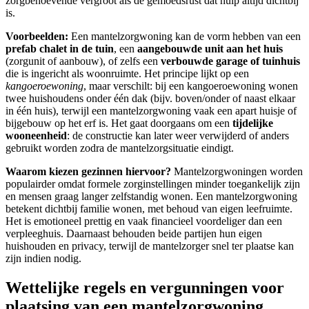
zorgbehoevende vergroot als de gemoedsrust dat hulp altijd dichtbij
is.
Voorbeelden:
Een mantelzorgwoning kan de vorm hebben van een
prefab chalet in de tuin
, een
aangebouwde unit aan het huis
(zorgunit of aanbouw), of zelfs een
verbouwde garage of tuinhuis
die is ingericht als woonruimte. Het principe lijkt op een
kangoeroewoning
, maar verschilt: bij een kangoeroewoning wonen
twee huishoudens onder één dak (bijv. boven/onder of naast elkaar
in één huis), terwijl een mantelzorgwoning vaak een apart huisje of
bijgebouw op het erf is. Het gaat doorgaans om een
tijdelijke
wooneenheid
: de constructie kan later weer verwijderd of anders
gebruikt worden zodra de mantelzorgsituatie eindigt.
Waarom kiezen gezinnen hiervoor?
Mantelzorgwoningen worden
populairder omdat formele zorginstellingen minder toegankelijk zijn
en mensen graag langer zelfstandig wonen. Een mantelzorgwoning
betekent dichtbij familie wonen, met behoud van eigen leefruimte.
Het is emotioneel prettig en vaak financieel voordeliger dan een
verpleeghuis. Daarnaast behouden beide partijen hun eigen
huishouden en privacy, terwijl de mantelzorger snel ter plaatse kan
zijn indien nodig.
Wettelijke regels en vergunningen voor
plaatsing van een mantelzorgwoning