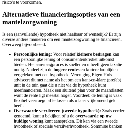
risico’s te voorkomen.
Alternatieve financieringsopties van een
mantelzorgwoning
Is een (aanvullende) hypotheek niet haalbaar of wenselijk? Er zijn
diverse andere manieren om een mantelzorgwoning te financieren.
Overweeg bijvoorbeeld:
Persoonlijke lening:
Voor relatief
kleinere bedragen
kan
een persoonlijke lening of consumentenkrediet uitkomst
bieden. Het aanvraagproces is sneller en u heeft geen taxatie
nodig. Nadeel zijn de
hogere rentes
en kortere looptijden
vergeleken met een hypotheek. Vereniging Eigen Huis
adviseert dit met name als het om een kant-en-klare (prefab)
unit in de tuin gaat die u niet via de hypotheek kunt
meefinancieren. Maak een sluitend plan voor de maandlasten,
want de rente ligt meestal hoger. Voordeel: de lening is vaak
flexibel vervroegd af te lossen als u later vrijkomend geld
heeft.
Overwaarde verzilveren (tweede hypotheek):
Zoals eerder
genoemd, kunt u bekijken of u de
overwaarde op uw
huidige woning
kunt aanspreken. Dit kan via een tweede
hypotheek of speciale verzilverhypotheek. Sommige banken