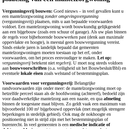
Vergunningsvrij bouwen:
Goed nieuws – in veel gevallen kunt u
een mantelzorgwoning
zonder omgevingsvergunning
(vergunningsvrij) plaatsen, mits u aan bepaalde voorwaarden
voldoet. Een mantelzorgwoning wordt bouwkundig gelijkgesteld
aan een bijgebouw (zoals een schuur of garage). Als uw plan binnen
de regels voor bijbehorende bouwwerken past (denk aan maximale
oppervlakte en hoogte), is meestal geen bouwvergunning vereist.
Sinds enkele jaren is landelijk bepaald dat gemeenten
mantelzorgwoningen moeten toestaan op het erf, onder
voorwaarden, om het proces eenvoudiger te maken.
Let op:
vergunningsvrij
betekent niet
regelvrij
. U moet nog steeds voldoen
aan
bouwvoorschriften
(o.a. veiligheid uit het Bouwbesluit/Bbl) en
eventuele
lokale eisen
zoals welstand of bestemmingsplan.
Voorwaarden voor vergunningsvrij:
Belangrijke
randvoorwaarden zijn onder meer: de mantelzorgwoning moet op
hetzelfde perceel staan als de hoofdwoning (achtererf), bedoeld zijn
voor daadwerkelijke mantelzorg aan een naaste, en qua
afmeting
binnen de toegestane maat blijven. Zo geldt vaak een maximum van
bijvoorbeeld 100 m² bijgebouwd oppervlak (met mogelijk strengere
beperkingen in stedelijk gebied). Ook mag de nokhoogte en
positionering niet in strijd zijn met het bestemmingsplan of
burenrecht. In veel gemeenten is een
medische indicatie of