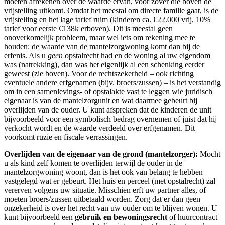
moeten afrekenen over de waarde ervan, voor zover die boven de
vrijstelling uitkomt. Omdat het meestal om directe familie gaat, is de
vrijstelling en het lage tarief ruim (kinderen ca. €22.000 vrij, 10%
tarief voor eerste €138k erboven). Dit is meestal geen
onoverkomelijk probleem, maar wel iets om rekening mee te
houden: de waarde van de mantelzorgwoning komt dan bij de
erfenis. Als u
geen
opstalrecht had en de woning al uw eigendom
was (natrekking), dan was het eigenlijk al een schenking eerder
geweest (zie boven). Voor de rechtszekerheid – ook richting
eventuele andere erfgenamen (bijv. broers/zussen) – is het verstandig
om in een samenlevings- of opstalakte vast te leggen wie juridisch
eigenaar is van de mantelzorgunit en wat daarmee gebeurt bij
overlijden van de ouder. U kunt afspreken dat de kinderen de unit
bijvoorbeeld voor een symbolisch bedrag overnemen of juist dat hij
verkocht wordt en de waarde verdeeld over erfgenamen. Dit
voorkomt ruzie en fiscale verrassingen.
Overlijden van de eigenaar van de grond (mantelzorger):
Mocht
u als kind zelf komen te overlijden terwijl de ouder in de
mantelzorgwoning woont, dan is het ook van belang te hebben
vastgelegd wat er gebeurt. Het huis en perceel (met opstalrecht) zal
vererven volgens uw situatie. Misschien erft uw partner alles, of
moeten broers/zussen uitbetaald worden. Zorg dat er dan geen
onzekerheid is over het recht van uw ouder om te blijven wonen. U
kunt bijvoorbeeld een
gebruik en bewoningsrecht
of huurcontract