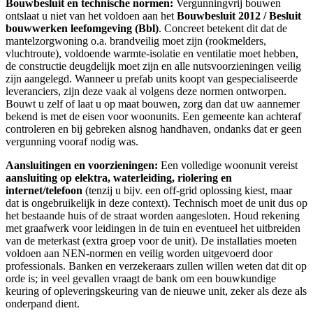
Bouwbesluit en technische normen:
Vergunningvrij bouwen
ontslaat u niet van het voldoen aan het
Bouwbesluit 2012 / Besluit
bouwwerken leefomgeving (Bbl)
. Concreet betekent dit dat de
mantelzorgwoning o.a. brandveilig moet zijn (rookmelders,
vluchtroute), voldoende warmte-isolatie en ventilatie moet hebben,
de constructie deugdelijk moet zijn en alle nutsvoorzieningen veilig
zijn aangelegd. Wanneer u prefab units koopt van gespecialiseerde
leveranciers, zijn deze vaak al volgens deze normen ontworpen.
Bouwt u zelf of laat u op maat bouwen, zorg dan dat uw aannemer
bekend is met de eisen voor woonunits. Een gemeente kan achteraf
controleren en bij gebreken alsnog handhaven, ondanks dat er geen
vergunning vooraf nodig was.
Aansluitingen en voorzieningen:
Een volledige woonunit vereist
aansluiting op elektra, waterleiding, riolering en
internet/telefoon
(tenzij u bijv. een off-grid oplossing kiest, maar
dat is ongebruikelijk in deze context). Technisch moet de unit dus op
het bestaande huis of de straat worden aangesloten. Houd rekening
met graafwerk voor leidingen in de tuin en eventueel het uitbreiden
van de meterkast (extra groep voor de unit). De installaties moeten
voldoen aan NEN-normen en veilig worden uitgevoerd door
professionals. Banken en verzekeraars zullen willen weten dat dit op
orde is; in veel gevallen vraagt de bank om een bouwkundige
keuring of opleveringskeuring van de nieuwe unit, zeker als deze als
onderpand dient.