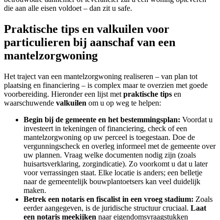
die aan alle eisen voldoet – dan zit u safe.
Praktische tips en valkuilen voor
particulieren bij aanschaf van een
mantelzorgwoning
Het traject van een mantelzorgwoning realiseren – van plan tot
plaatsing en financiering – is complex maar te overzien met goede
voorbereiding. Hieronder een lijst met
praktische tips
en
waarschuwende
valkuilen
om u op weg te helpen:
Begin bij de gemeente en het bestemmingsplan:
Voordat u
investeert in tekeningen of financiering, check of een
mantelzorgwoning op uw perceel is toegestaan. Doe de
vergunningscheck en overleg informeel met de gemeente over
uw plannen. Vraag welke documenten nodig zijn (zoals
huisartsverklaring, zorgindicatie). Zo voorkomt u dat u later
voor verrassingen staat. Elke locatie is anders; een belletje
naar de gemeentelijk bouwplantoetsers kan veel duidelijk
maken.
Betrek een notaris en fiscalist in een vroeg stadium:
Zoals
eerder aangegeven, is de juridische structuur cruciaal.
Laat
een notaris meekijken
naar eigendomsvraagstukken