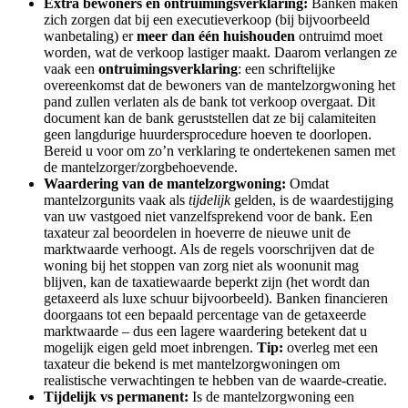
Extra bewoners en ontruimingsverklaring:
Banken maken
zich zorgen dat bij een executieverkoop (bij bijvoorbeeld
wanbetaling) er
meer dan één huishouden
ontruimd moet
worden, wat de verkoop lastiger maakt. Daarom verlangen ze
vaak een
ontruimingsverklaring
: een schriftelijke
overeenkomst dat de bewoners van de mantelzorgwoning het
pand zullen verlaten als de bank tot verkoop overgaat. Dit
document kan de bank geruststellen dat ze bij calamiteiten
geen langdurige huurdersprocedure hoeven te doorlopen.
Bereid u voor om zo’n verklaring te ondertekenen samen met
de mantelzorger/zorgbehoevende.
Waardering van de mantelzorgwoning:
Omdat
mantelzorgunits vaak als
tijdelijk
gelden, is de waardestijging
van uw vastgoed niet vanzelfsprekend voor de bank. Een
taxateur zal beoordelen in hoeverre de nieuwe unit de
marktwaarde verhoogt. Als de regels voorschrijven dat de
woning bij het stoppen van zorg niet als woonunit mag
blijven, kan de taxatiewaarde beperkt zijn (het wordt dan
getaxeerd als luxe schuur bijvoorbeeld). Banken financieren
doorgaans tot een bepaald percentage van de getaxeerde
marktwaarde – dus een lagere waardering betekent dat u
mogelijk eigen geld moet inbrengen.
Tip:
overleg met een
taxateur die bekend is met mantelzorgwoningen om
realistische verwachtingen te hebben van de waarde-creatie.
Tijdelijk vs permanent:
Is de mantelzorgwoning een