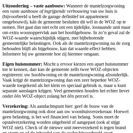
Uitzondering – vaste aanbouw:
Wanneer de mantelzorgwoning
een
vaste aanbouw of ingrijpende verbouwing
van uw huis is
(bijvoorbeeld u heeft de garage definitief tot appartement
omgebouwd), kán de gemeente besluiten dit wél in de WOZ op te
nemen. Het gaat dan niet echt om een tijdelijke, losstaande unit maar
om extra woonoppervlak aan het hoofdgebouw. In zo’n geval zal de
WOZ-waarde waarschijnlijk stijgen, met bijbehorende
gemeentelijke belastingen. Ook als de mantelzorgwoning na de zorg
behouden blijft als bijgebouw, kan dat waarde-effect hebben.
Informeer bij uw gemeente hoe zij hiermee omgaan.
Eigen huisnummer:
Mocht u ervoor kiezen een apart huisnummer
toe te kennen, dan kan de gemeente zelfs twee WOZ-objecten
registreren: uw hoofdwoning en de mantelzorgwoning afzonderlijk.
Vaak krijgt de mantelzorgwoning dan een zeer beperkte WOZ-
waarde toegekend als het klein en speciaal gebruik is, maar u kunt
separate aanslagen krijgen. Veel gemeenten houden het echter liever
onder één WOZ-object zolang het één perceel is.
Verzekering:
Als aandachtspunt hier: geef de bouw van de
mantelzorgwoning ook door aan uw woonhuisverzekeraar. Hoewel
geen belasting, is het wel financieel van belang. Soms moet de
opstalverzekering worden uitgebreid of aangepast (ook al stijgt
WOZ niet). Check of de nieuwe unit meeverzekerd is tegen brand
en storm en of de inboedel van de ouder bijvoorbeeld apart