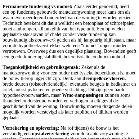
Permanente fundering vs mobiel:
Zoals eerder genoemd, heeft
een op fundering gebouwde mantelzorgwoning meer kans om als
waardevermeerderend onderdeel van de woning te worden gezien.
Technisch betekent dit dat u wellicht een betonplaat of schroefpalen
moet aanbrengen, afhankelijk van het type unit. Een op wielen
geplaatste stacaravan of chalet zonder vaste fundering kan
bouwkundig als
bouwwerk
gelden als hij langdurig blijft staan, maar
voor de hypotheekverstrekker wekt een “mobiel” object minder
vertrouwen. Overweeg dus een degelijke plaatsing. Bovendien geeft
een goede fundering stabiliteit, betere isolatie en duurzaamheid.
Toegankelijkheid en gebruiksgemak:
Zeker als de
mantelzorgwoning voor een ouder met fysieke beperkingen is, moet
de bouw hierop ingericht zijn. Denk aan
drempelloze vloeren
,
brede deuren (rolstoelvriendelijk), eventuele beugels in badkamer en
toilet, anti-slipvloeren en goede verlichting. Dit zijn geen harde
hypotheekvoorwaarden, maar
Wmo-aanpassingen
kunnen soms
financieel ondersteund worden en verhogen in elk geval de
geschiktheid van de woning. Bouwkundig moeten dragende delen
mogelijk worden verstevigd als later trapliften of tilliften worden
geplaatst.
Verzekering en oplevering:
Na (of tijdens) de bouw is het
verstandig een
opstalverzekering
voor de mantelzorgwoning te