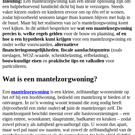
Inleiding:
Een mantelzorgwoning kan een ideale oplossing zijn om
een hulpbehoevend familielid dicht bij huis te verzorgen. Steeds
vaker kiezen ouders en kinderen ervoor om op één erf te wonen,
zodat bijvoorbeeld senioren langer thuis kunnen blijven met hulp in
de buurt. Maar bij het realiseren van zo’n mantelzorgwoning komt
veel kijken. In dit artikel bespreken we
wat een mantelzorgwoning
precies is
,
welke regels gelden
voor de bouw en plaatsing,
of en
hoe u een hypotheek kunt krijgen
voor een mantelzorgwoning en
onder welke voorwaarden,
alternatieve
financieringsmogelijkheden
,
fiscale aandachtspunten
(zoals
toeslagen, WOZ-waarde, schenkbelasting, erfbelasting),
bouwkundige eisen
en
praktische tips en valkuilen
voor
particulieren.
Wat is een mantelzorgwoning?
Een
mantelzorgwoning
is een kleine, zelfstandige woonruimte op
het erf bij een hoofdwoning, bedoeld om mantelzorg te bieden of te
ontvangen. In zo’n woning woont iemand die zorg nodig heeft
(bijvoorbeeld een zieke ouder)
of
juist de mantelzorger zelf. De
mantelzorgunit beschikt meestal over alle basisvoorzieningen – een
eigen entree, woonkamer, slaapruimte, badkamer en keuken – zodat
zowel privacy als nabijheid gewaarborgd zijn. U woont dus apart,
maar wel pal naast uw naasten, wat zowel de zelfstandigheid van de