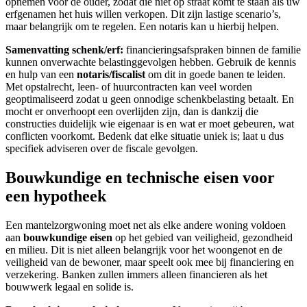
opnemen voor de ouder, zodat die niet op straat komt te staan als uw
erfgenamen het huis willen verkopen. Dit zijn lastige scenario’s,
maar belangrijk om te regelen. Een notaris kan u hierbij helpen.
Samenvatting schenk/erf:
financieringsafspraken binnen de familie
kunnen onverwachte belastinggevolgen hebben. Gebruik de kennis
en hulp van een
notaris/fiscalist
om dit in goede banen te leiden.
Met opstalrecht, leen- of huurcontracten kan veel worden
geoptimaliseerd zodat u geen onnodige schenkbelasting betaalt. En
mocht er onverhoopt een overlijden zijn, dan is dankzij die
constructies duidelijk wie eigenaar is en wat er moet gebeuren, wat
conflicten voorkomt. Bedenk dat elke situatie uniek is; laat u dus
specifiek adviseren over de fiscale gevolgen.
Bouwkundige en technische eisen voor
een hypotheek
Een mantelzorgwoning moet net als elke andere woning voldoen
aan
bouwkundige eisen
op het gebied van veiligheid, gezondheid
en milieu. Dit is niet alleen belangrijk voor het woongenot en de
veiligheid van de bewoner, maar speelt ook mee bij financiering en
verzekering. Banken zullen immers alleen financieren als het
bouwwerk legaal en solide is.