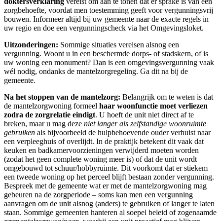
doktersverklaring
vereist om aan te tonen dat er sprake is van een
zorgbehoefte, voordat men toestemming geeft voor vergunningsvrij
bouwen. Informeer altijd bij uw gemeente naar de exacte regels in
uw regio en doe een vergunningscheck via het Omgevingsloket.
Uitzonderingen:
Sommige situaties vereisen alsnog een
vergunning. Woont u in een beschermde dorps- of stadskern, of is
uw woning een monument? Dan is een omgevingsvergunning vaak
wél nodig, ondanks de mantelzorgregeling. Ga dit na bij de
gemeente.
Na het stoppen van de mantelzorg:
Belangrijk om te weten is dat
de mantelzorgwoning formeel
haar woonfunctie moet verliezen
zodra de zorgrelatie eindigt
. U hoeft de unit niet direct af te
breken, maar u mag deze
niet langer als zelfstandige woonruimte
gebruiken
als bijvoorbeeld de hulpbehoevende ouder verhuist naar
een verpleeghuis of overlijdt. In de praktijk betekent dit vaak dat
keuken en badkamervoorzieningen verwijderd moeten worden
(zodat het geen complete woning meer is) of dat de unit wordt
omgebouwd tot schuur/hobbyruimte. Dit voorkomt dat er stiekem
een tweede woning op het perceel blijft bestaan zonder vergunning.
Bespreek met de gemeente wat er met de mantelzorgwoning mag
gebeuren na de zorgperiode – soms kan men een vergunning
aanvragen om de unit alsnog (anders) te gebruiken of langer te laten
staan. Sommige gemeenten hanteren al soepel beleid of zogenaamde