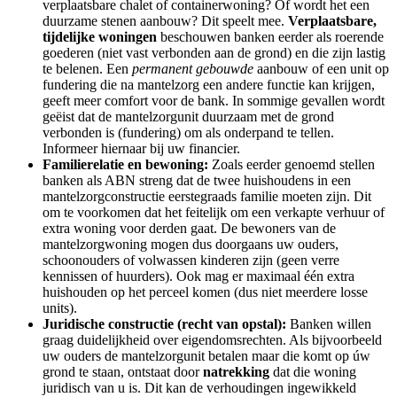
verplaatsbare chalet of containerwoning? Of wordt het een
duurzame stenen aanbouw? Dit speelt mee.
Verplaatsbare,
tijdelijke woningen
beschouwen banken eerder als roerende
goederen (niet vast verbonden aan de grond) en die zijn lastig
te belenen. Een
permanent gebouwde
aanbouw of een unit op
fundering die na mantelzorg een andere functie kan krijgen,
geeft meer comfort voor de bank. In sommige gevallen wordt
geëist dat de mantelzorgunit duurzaam met de grond
verbonden is (fundering) om als onderpand te tellen.
Informeer hiernaar bij uw financier.
Familierelatie en bewoning:
Zoals eerder genoemd stellen
banken als ABN streng dat de twee huishoudens in een
mantelzorgconstructie eerstegraads familie moeten zijn. Dit
om te voorkomen dat het feitelijk om een verkapte verhuur of
extra woning voor derden gaat. De bewoners van de
mantelzorgwoning mogen dus doorgaans uw ouders,
schoonouders of volwassen kinderen zijn (geen verre
kennissen of huurders). Ook mag er maximaal één extra
huishouden op het perceel komen (dus niet meerdere losse
units).
Juridische constructie (recht van opstal):
Banken willen
graag duidelijkheid over eigendomsrechten. Als bijvoorbeeld
uw ouders de mantelzorgunit betalen maar die komt op úw
grond te staan, ontstaat door
natrekking
dat die woning
juridisch van u is. Dit kan de verhoudingen ingewikkeld