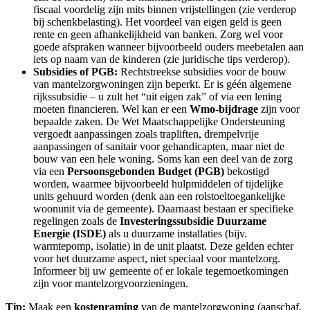
fiscaal voordelig zijn mits binnen vrijstellingen (zie verderop
bij schenkbelasting). Het voordeel van eigen geld is geen
rente en geen afhankelijkheid van banken. Zorg wel voor
goede afspraken wanneer bijvoorbeeld ouders meebetalen aan
iets op naam van de kinderen (zie juridische tips verderop).
Subsidies of PGB:
Rechtstreekse subsidies voor de bouw
van mantelzorgwoningen zijn beperkt. Er is géén algemene
rijkssubsidie – u zult het “uit eigen zak” of via een lening
moeten financieren. Wel kan er een
Wmo-bijdrage
zijn voor
bepaalde zaken. De Wet Maatschappelijke Ondersteuning
vergoedt aanpassingen zoals trapliften, drempelvrije
aanpassingen of sanitair voor gehandicapten, maar niet de
bouw van een hele woning. Soms kan een deel van de zorg
via een
Persoonsgebonden Budget (PGB)
bekostigd
worden, waarmee bijvoorbeeld hulpmiddelen of tijdelijke
units gehuurd worden (denk aan een rolstoeltoegankelijke
woonunit via de gemeente). Daarnaast bestaan er specifieke
regelingen zoals de
Investeringssubsidie Duurzame
Energie (ISDE)
als u duurzame installaties (bijv.
warmtepomp, isolatie) in de unit plaatst. Deze gelden echter
voor het duurzame aspect, niet speciaal voor mantelzorg.
Informeer bij uw gemeente of er lokale tegemoetkomingen
zijn voor mantelzorgvoorzieningen.
Tip:
Maak een
kostenraming
van de mantelzorgwoning (aanschaf,