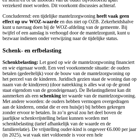
verzekerd moet worden. Dit voorkomt discussies achteraf.
Concluderend: een tijdelijke mantelzorgwoning
heeft vaak geen
effect op uw WOZ-waarde
en dus niet op OZB. Zekerheidshalve
kunt u navraag doen bij de WOZ-afdeling van de gemeente. Bij
twijfel of een aanslag is verhoogd door de mantelzorgunit, kunt u
bezwaar indienen onder verwijzing naar de tijdelijke status.
Schenk- en erfbelasting
Schenkbelasting:
Let goed op
wie
de mantelzorgwoning financiert
en
wie
eigenaar wordt. Een veel voorkomende situatie: de ouders
betalen (gedeeltelijk) voor de bouw van de mantelzorgwoning op
het perceel van de kinderen. Juridisch gezien staat de woning dan op
naam van de kind(eren) (door natrekking is alles wat op de grond
staat eigendom van de grondeigenaar). De Belastingdienst kan dit
aanmerken als een
schenking
ter waarde van de mantelzorgwoning.
Met andere woorden: de ouders hebben vermogen overgedragen
aan de kinderen, omdat die er een huis(je) bij hebben gekregen
zonder ervoor te betalen. In zo’n geval zou het deel boven de
jaarlijkse schenkvrijstelling belast kunnen worden met
schenkbelasting (tarief afhankelijk van de waarde en de
familierelatie). De vrijstelling ouder-kind is ongeveer €6.000 per jaar
(in 2025), wat vaak niet voldoende is voor een hele