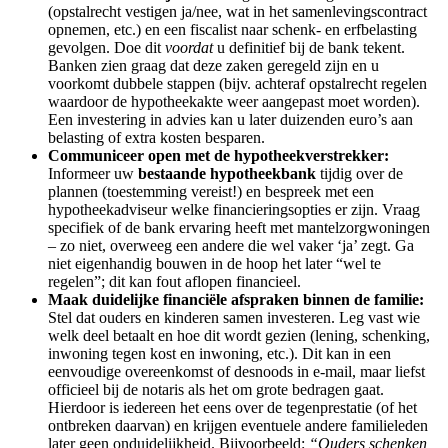
(opstalrecht vestigen ja/nee, wat in het samenlevingscontract
opnemen, etc.) en een fiscalist naar schenk- en erfbelasting
gevolgen. Doe dit
voordat
u definitief bij de bank tekent.
Banken zien graag dat deze zaken geregeld zijn en u
voorkomt dubbele stappen (bijv. achteraf opstalrecht regelen
waardoor de hypotheekakte weer aangepast moet worden).
Een investering in advies kan u later duizenden euro’s aan
belasting of extra kosten besparen.
Communiceer open met de hypotheekverstrekker:
Informeer uw
bestaande hypotheekbank
tijdig over de
plannen (toestemming vereist!) en bespreek met een
hypotheekadviseur welke financieringsopties er zijn. Vraag
specifiek of de bank ervaring heeft met mantelzorgwoningen
– zo niet, overweeg een andere die wel vaker ‘ja’ zegt. Ga
niet eigenhandig bouwen in de hoop het later “wel te
regelen”; dit kan fout aflopen financieel.
Maak duidelijke financiële afspraken binnen de familie:
Stel dat ouders en kinderen samen investeren. Leg vast wie
welk deel betaalt en hoe dit wordt gezien (lening, schenking,
inwoning tegen kost en inwoning, etc.). Dit kan in een
eenvoudige overeenkomst of desnoods in e-mail, maar liefst
officieel bij de notaris als het om grote bedragen gaat.
Hierdoor is iedereen het eens over de tegenprestatie (of het
ontbreken daarvan) en krijgen eventuele andere familieleden
later geen onduidelijkheid. Bijvoorbeeld:
“Ouders schenken