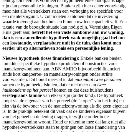
lening. Dit heeft als voordeel dat hypotheekrentes doorgaans lager
zijn dan persoonlijke leningen. Banken zijn hier echter voorzichtig
mee; niet alle verstrekkers staan een verhoging toe specifiek voor
een mantelzorgunit. U zult moeten aantonen dat de investering
waarde toevoegt aan het huis en binnen uw leencapaciteit valt. Een
taxatie van de beoogde situatie kan nodig zijn. Vereniging Eigen
Huis geeft aan:
betreft het een vaste aanbouw aan uw woning,
dan is een aanvullende hypotheek vaak mogelijk; gaat het om
een losstaande, verplaatsbare unit in de tuin, dan komt men
eerder uit op alternatieven zoals een persoonlijke lening
.
Nieuwe hypotheek (losse financiering):
Enkele banken bieden
inmiddels specifieke hypotheekproducten of constructies voor
mantelzorgwoningen aan. ABN AMRO bijvoorbeeld financiert
sinds kort kangoeroe- en mantelzorgwoningen onder strikte
voorwaarden. Dit houdt meestal in dat
maximaal twee personen
samen de hypotheek afsluiten, dat er niet meer dan
twee
huishoudens op het perceel
komen en dat deze huishoudens
eerstegraads familie
van elkaar zijn (ouder-kind). De hypotheek
loopt via de eigenaar van het perceel (de “koper” van het huis) en
niet via de bewoner van de mantelzorgwoning als die geen eigenaar
is. In de praktijk betekent dit vaak dat de kinderen eigenaar blijven
van het geheel en de lening dragen, terwijl de ouder in de
mantelzorgwoning woont. Houd er rekening mee dat lang niet alle
hypotheekverstrekkers staan te springen om losse financiering van