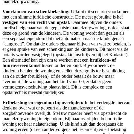
mantelzorgwoning.
Voorkomen van schenkbelasting:
U kunt dit scenario voorkomen
met een slimme juridische constructie. De meest gebruikte is het
vestigen van een recht van opstal
. Daarmee blijven de ouders
juridisch eigenaar van de geplaatste mantelzorgwoning, ook al staat
deze op grond van de kinderen. De woning wordt dan gezien als
een separaat eigendom dat niet automatisch naar de kindeigenaar
“aangroeit”. Omdat de ouders eigenaar blijven van wat ze betalen, is
er geen sprake van een schenking aan de kinderen. Dit moet via de
notaris worden vastgelegd (opstalakte inschrijven bij het Kadaster).
Een alternatief kan zijn om te werken met een
bruikleen- of
huurovereenkomst
tussen ouder en kind. Bijvoorbeeld: de
kinderen betalen de woning en stellen deze gratis ter beschikking
aan de ouder (bruikleen), of de ouder betaalt de bouw maar
“verhuurt” de woning aan het kind voor €0, zodat er geen
vermogensverschuiving plaatsvindt. Dit is complex en een
opstalrecht is meestal duidelijker.
Erfbelasting en eigendom bij overlijden:
In het verlengde hiervan:
denk na over wat er gebeurt als de mantelzorger of de
zorgbehoevende overlijdt. Stel uw moeder heeft via opstalrecht de
mantelzorgwoning in eigendom. Bij haar overlijden behoort die
woning tot haar nalatenschap. U als kind zult dan doorgaans die
woning erven (of een ander volgens het testament) en erfbelasting