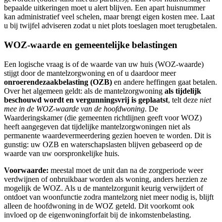
bepaalde uitkeringen moet u alert blijven. Een apart huisnummer
kan administratief veel schelen, maar brengt eigen kosten mee. Laat
u bij twijfel adviseren zodat u niet plots toeslagen moet terugbetalen.
WOZ-waarde en gemeentelijke belastingen
Een logische vraag is of de waarde van uw huis (WOZ-waarde)
stijgt door de mantelzorgwoning en of u daardoor meer
onroerendezaakbelasting (OZB)
en andere heffingen gaat betalen.
Over het algemeen geldt: als de mantelzorgwoning
als tijdelijk
beschouwd wordt en vergunningsvrij is geplaatst
, telt deze
niet
mee in de WOZ-waarde van de hoofdwoning
. De
Waarderingskamer (die gemeenten richtlijnen geeft voor WOZ)
heeft aangegeven dat tijdelijke mantelzorgwoningen niet als
permanente waardevermeerdering gezien hoeven te worden. Dit is
gunstig: uw OZB en waterschapslasten blijven gebaseerd op de
waarde van uw oorspronkelijke huis.
Voorwaarde:
meestal moet de unit dan na de zorgperiode weer
verdwijnen of onbruikbaar worden als woning, anders herzien ze
mogelijk de WOZ. Als u de mantelzorgunit keurig verwijdert of
ontdoet van woonfunctie zodra mantelzorg niet meer nodig is, blijft
alleen de hoofdwoning in de WOZ geteld. Dit voorkomt ook
invloed op de eigenwoningforfait bij de inkomstenbelasting.