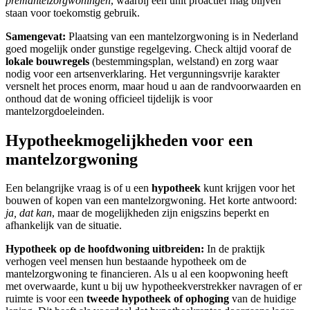
premantelzorgwoningen
, waarbij een unit proactief mag blijven
staan voor toekomstig gebruik.
Samengevat:
Plaatsing van een mantelzorgwoning is in Nederland
goed mogelijk onder gunstige regelgeving. Check altijd vooraf de
lokale bouwregels
(bestemmingsplan, welstand) en zorg waar
nodig voor een artsenverklaring. Het vergunningsvrije karakter
versnelt het proces enorm, maar houd u aan de randvoorwaarden en
onthoud dat de woning officieel tijdelijk is voor
mantelzorgdoeleinden.
Hypotheekmogelijkheden voor een
mantelzorgwoning
Een belangrijke vraag is of u een
hypotheek
kunt krijgen voor het
bouwen of kopen van een mantelzorgwoning. Het korte antwoord:
ja, dat kan
, maar de mogelijkheden zijn enigszins beperkt en
afhankelijk van de situatie.
Hypotheek op de hoofdwoning uitbreiden:
In de praktijk
verhogen veel mensen hun bestaande hypotheek om de
mantelzorgwoning te financieren. Als u al een koopwoning heeft
met overwaarde, kunt u bij uw hypotheekverstrekker navragen of er
ruimte is voor een
tweede hypotheek of ophoging
van de huidige