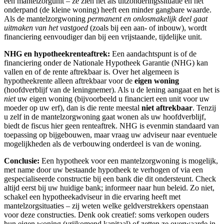
een mantelzorgunit – ze zien het als uitzonderingssituatie en het
onderpand (de kleine woning) heeft een minder gangbare waarde.
Als de mantelzorgwoning
permanent en onlosmakelijk deel gaat
uitmaken van het vastgoed
(zoals bij een aan- of inbouw), wordt
financiering eenvoudiger dan bij een vrijstaande, tijdelijke unit.
NHG en hypotheekrenteaftrek:
Een aandachtspunt is of de
financiering onder de Nationale Hypotheek Garantie (NHG) kan
vallen en of de rente aftrekbaar is. Over het algemeen is
hypotheekrente alleen aftrekbaar voor de
eigen woning
(hoofdverblijf van de leningnemer). Als u de lening aangaat en het is
niet
uw eigen woning (bijvoorbeeld u financiert een unit voor uw
moeder op uw erf), dan is die rente meestal
niet aftrekbaar
. Tenzij
u zelf in de mantelzorgwoning gaat wonen als uw hoofdverblijf,
biedt de fiscus hier geen renteaftrek. NHG is evenmin standaard van
toepassing op bijgebouwen, maar vraag uw adviseur naar eventuele
mogelijkheden als de verbouwing onderdeel is van de woning.
Conclusie:
Een hypotheek voor een mantelzorgwoning is mogelijk,
met name door uw bestaande hypotheek te verhogen of via een
gespecialiseerde constructie bij een bank die dit ondersteunt. Check
altijd eerst bij uw huidige bank; informeer naar hun beleid. Zo niet,
schakel een hypotheekadviseur in die ervaring heeft met
mantelzorgsituaties – zij weten welke geldverstrekkers openstaan
voor deze constructies. Denk ook creatief: soms verkopen ouders
hun eigen woning (vrijkomend kapitaal) of zetten ze overwaarde in