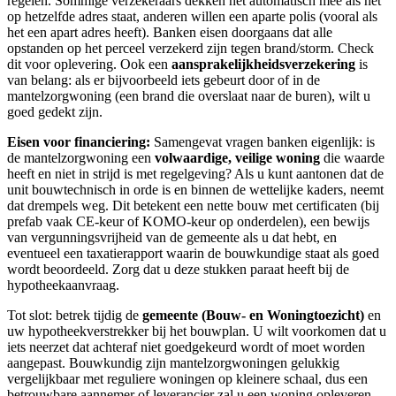
regelen. Sommige verzekeraars dekken het automatisch mee als het
op hetzelfde adres staat, anderen willen een aparte polis (vooral als
het een apart adres heeft). Banken eisen doorgaans dat alle
opstanden op het perceel verzekerd zijn tegen brand/storm. Check
dit voor oplevering. Ook een
aansprakelijkheidsverzekering
is
van belang: als er bijvoorbeeld iets gebeurt door of in de
mantelzorgwoning (een brand die overslaat naar de buren), wilt u
goed gedekt zijn.
Eisen voor financiering:
Samengevat vragen banken eigenlijk: is
de mantelzorgwoning een
volwaardige, veilige woning
die waarde
heeft en niet in strijd is met regelgeving? Als u kunt aantonen dat de
unit bouwtechnisch in orde is en binnen de wettelijke kaders, neemt
dat drempels weg. Dit betekent een nette bouw met certificaten (bij
prefab vaak CE-keur of KOMO-keur op onderdelen), een bewijs
van vergunningsvrijheid van de gemeente als u dat hebt, en
eventueel een taxatierapport waarin de bouwkundige staat als goed
wordt beoordeeld. Zorg dat u deze stukken paraat heeft bij de
hypotheekaanvraag.
Tot slot: betrek tijdig de
gemeente (Bouw- en Woningtoezicht)
en
uw hypotheekverstrekker bij het bouwplan. U wilt voorkomen dat u
iets neerzet dat achteraf niet goedgekeurd wordt of moet worden
aangepast. Bouwkundig zijn mantelzorgwoningen gelukkig
vergelijkbaar met reguliere woningen op kleinere schaal, dus een
betrouwbare aannemer of leverancier zal u een woning opleveren