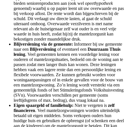
bieden seniorenproducten aan (ook wel
opeethypotheek
genoemd) waarbij u op papier leent uit uw overwaarde en pas
bij verkoop aflost. De rente wordt dan bijgeschreven bij de
schuld. Dit verlaagt uw directe lasten, al gaat de schuld
uiteraard omhoog. Overwaarde verzilveren is met name
relevant als de huiseigenaar zelf wat ouder is en veel vrije
waarde in huis heeft, zodat hij/zij de mantelzorgunit kan
bekostigen zonder maandelijkse druk.
Blijverslening via de gemeente:
Informeer bij uw gemeente
naar een
Blijverslening
of eventueel een
Duurzaam Thuis
lening
. Veel gemeenten kennen een voordelige lening voor
ouderen of mantelzorgsituaties, bedoeld om de woning aan te
passen zodat men langer thuis kan wonen. Deze leningen
hebben vaak een lagere rente dan een persoonlijke lening en
flexibele voorwaarden. Ze kunnen gebruikt worden voor
woningaanpassingen of in enkele gevallen voor de bouw van
een mantelzorgwoning. Zo’n lening wordt verstrekt via een
gemeentelijk fonds of het Stimuleringsfonds Volkshuisvesting
(SVn). Voorwaarden verschillen per gemeente (soms
leeftijdsgrens of max. bedrag), dus vraag lokaal na.
Eigen spaargeld of familiehulp:
Niet te vergeten is
zelf
financieren
. Veel mantelzorgwoningen worden uiteindelijk
betaald uit eigen middelen. Soms verkopen ouders hun
huidige huis en gebruiken de opbrengst (of schenken een deel
aan de kinderen) om de mantelzorgunit te betalen. Dit kan