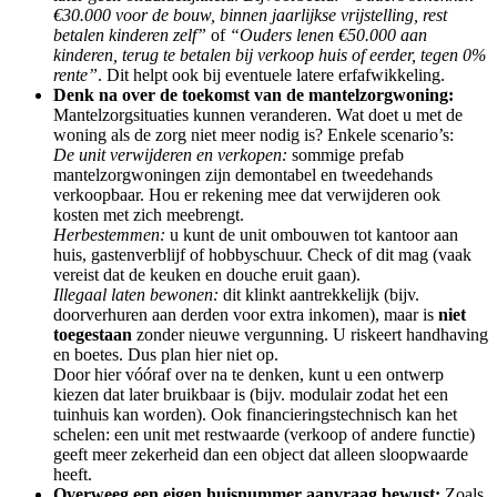
€30.000 voor de bouw, binnen jaarlijkse vrijstelling, rest
betalen kinderen zelf”
of
“Ouders lenen €50.000 aan
kinderen, terug te betalen bij verkoop huis of eerder, tegen 0%
rente”
. Dit helpt ook bij eventuele latere erfafwikkeling.
Denk na over de toekomst van de mantelzorgwoning:
Mantelzorgsituaties kunnen veranderen. Wat doet u met de
woning als de zorg niet meer nodig is? Enkele scenario’s:
De unit verwijderen en verkopen:
sommige prefab
mantelzorgwoningen zijn demontabel en tweedehands
verkoopbaar. Hou er rekening mee dat verwijderen ook
kosten met zich meebrengt.
Herbestemmen:
u kunt de unit ombouwen tot kantoor aan
huis, gastenverblijf of hobbyschuur. Check of dit mag (vaak
vereist dat de keuken en douche eruit gaan).
Illegaal laten bewonen:
dit klinkt aantrekkelijk (bijv.
doorverhuren aan derden voor extra inkomen), maar is
niet
toegestaan
zonder nieuwe vergunning. U riskeert handhaving
en boetes. Dus plan hier niet op.
Door hier vóóraf over na te denken, kunt u een ontwerp
kiezen dat later bruikbaar is (bijv. modulair zodat het een
tuinhuis kan worden). Ook financieringstechnisch kan het
schelen: een unit met restwaarde (verkoop of andere functie)
geeft meer zekerheid dan een object dat alleen sloopwaarde
heeft.
Overweeg een eigen huisnummer aanvraag bewust:
Zoals