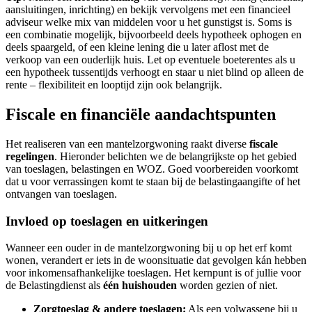
aansluitingen, inrichting) en bekijk vervolgens met een financieel
adviseur welke mix van middelen voor u het gunstigst is. Soms is
een combinatie mogelijk, bijvoorbeeld deels hypotheek ophogen en
deels spaargeld, of een kleine lening die u later aflost met de
verkoop van een ouderlijk huis. Let op eventuele boeterentes als u
een hypotheek tussentijds verhoogt en staar u niet blind op alleen de
rente – flexibiliteit en looptijd zijn ook belangrijk.
Fiscale en financiële aandachtspunten
Het realiseren van een mantelzorgwoning raakt diverse
fiscale
regelingen
. Hieronder belichten we de belangrijkste op het gebied
van toeslagen, belastingen en WOZ. Goed voorbereiden voorkomt
dat u voor verrassingen komt te staan bij de belastingaangifte of het
ontvangen van toeslagen.
Invloed op toeslagen en uitkeringen
Wanneer een ouder in de mantelzorgwoning bij u op het erf komt
wonen, verandert er iets in de woonsituatie dat gevolgen kán hebben
voor inkomensafhankelijke toeslagen. Het kernpunt is of jullie voor
de Belastingdienst als
één huishouden
worden gezien of niet.
Zorgtoeslag & andere toeslagen:
Als een volwassene bij u