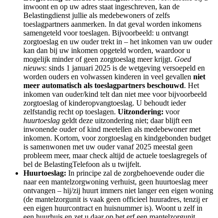
inwoont en op uw adres staat ingeschreven, kan de
Belastingdienst jullie als medebewoners of zelfs
toeslagpartners aanmerken. In dat geval worden inkomens
samengeteld voor toeslagen. Bijvoorbeeld: u ontvangt
zorgtoeslag en uw ouder trekt in – het inkomen van uw ouder
kan dan bij uw inkomen opgeteld worden, waardoor u
mogelijk minder of geen zorgtoeslag meer krijgt.
Goed
nieuws
: sinds 1 januari 2025 is de wetgeving versoepeld en
worden ouders en volwassen kinderen in veel gevallen
niet
meer automatisch als toeslagpartners beschouwd
. Het
inkomen van ouder/kind telt dan niet mee voor bijvoorbeeld
zorgtoeslag of kinderopvangtoeslag. U behoudt ieder
zelfstandig recht op toeslagen.
Uitzondering:
voor
huurtoeslag
geldt deze uitzondering niet; daar blijft een
inwonende ouder of kind meetellen als medebewoner met
inkomen. Kortom, voor zorgtoeslag en kindgebonden budget
is samenwonen met uw ouder vanaf 2025 meestal geen
probleem meer, maar check altijd de actuele toeslagregels of
bel de BelastingTelefoon als u twijfelt.
Huurtoeslag:
In principe zal de zorgbehoevende ouder die
naar een mantelzorgwoning verhuist, geen huurtoeslag meer
ontvangen – hij/zij huurt immers niet langer een eigen woning
(de mantelzorgunit is vaak geen officieel huuradres, tenzij er
een eigen huurcontract en huisnummer is). Woont u zelf in
een huurhuis en zet u daar op het erf een mantelzorgunit