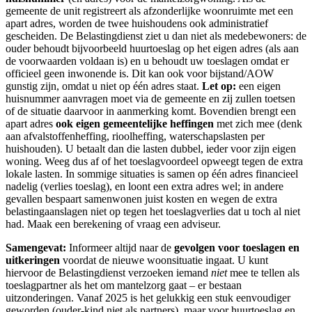
gemeente de unit registreert als afzonderlijke woonruimte met een
apart adres, worden de twee huishoudens ook administratief
gescheiden. De Belastingdienst ziet u dan niet als medebewoners: de
ouder behoudt bijvoorbeeld huurtoeslag op het eigen adres (als aan
de voorwaarden voldaan is) en u behoudt uw toeslagen omdat er
officieel geen inwonende is. Dit kan ook voor bijstand/AOW
gunstig zijn, omdat u niet op één adres staat.
Let op:
een eigen
huisnummer aanvragen moet via de gemeente en zij zullen toetsen
of de situatie daarvoor in aanmerking komt. Bovendien brengt een
apart adres
ook eigen gemeentelijke heffingen
met zich mee (denk
aan afvalstoffenheffing, rioolheffing, waterschapslasten per
huishouden). U betaalt dan die lasten dubbel, ieder voor zijn eigen
woning. Weeg dus af of het toeslagvoordeel opweegt tegen de extra
lokale lasten. In sommige situaties is samen op één adres financieel
nadelig (verlies toeslag), en loont een extra adres wel; in andere
gevallen bespaart samenwonen juist kosten en wegen de extra
belastingaanslagen niet op tegen het toeslagverlies dat u toch al niet
had. Maak een berekening of vraag een adviseur.
Samengevat:
Informeer altijd naar de
gevolgen voor toeslagen en
uitkeringen
voordat de nieuwe woonsituatie ingaat. U kunt
hiervoor de Belastingdienst verzoeken iemand
niet
mee te tellen als
toeslagpartner als het om mantelzorg gaat – er bestaan
uitzonderingen. Vanaf 2025 is het gelukkig een stuk eenvoudiger
geworden (ouder-kind niet als partners), maar voor huurtoeslag en