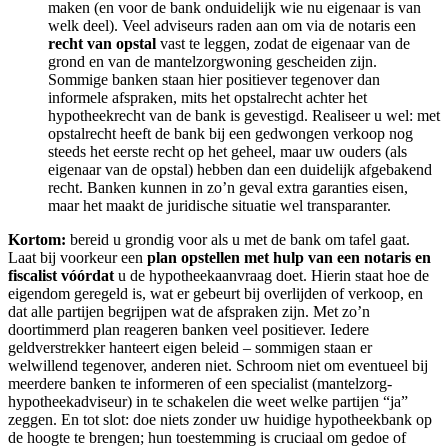
maken (en voor de bank onduidelijk wie nu eigenaar is van
welk deel). Veel adviseurs raden aan om via de notaris een
recht van opstal
vast te leggen, zodat de eigenaar van de
grond en van de mantelzorgwoning gescheiden zijn.
Sommige banken staan hier positiever tegenover dan
informele afspraken, mits het opstalrecht achter het
hypotheekrecht van de bank is gevestigd. Realiseer u wel: met
opstalrecht heeft de bank bij een gedwongen verkoop nog
steeds het eerste recht op het geheel, maar uw ouders (als
eigenaar van de opstal) hebben dan een duidelijk afgebakend
recht. Banken kunnen in zo’n geval extra garanties eisen,
maar het maakt de juridische situatie wel transparanter.
Kortom:
bereid u grondig voor als u met de bank om tafel gaat.
Laat bij voorkeur een
plan opstellen met hulp van een notaris en
fiscalist vóórdat
u de hypotheekaanvraag doet. Hierin staat hoe de
eigendom geregeld is, wat er gebeurt bij overlijden of verkoop, en
dat alle partijen begrijpen wat de afspraken zijn. Met zo’n
doortimmerd plan reageren banken veel positiever. Iedere
geldverstrekker hanteert eigen beleid – sommigen staan er
welwillend tegenover, anderen niet. Schroom niet om eventueel bij
meerdere banken te informeren of een specialist (mantelzorg-
hypotheekadviseur) in te schakelen die weet welke partijen “ja”
zeggen. En tot slot: doe niets zonder uw huidige hypotheekbank op
de hoogte te brengen; hun toestemming is cruciaal om gedoe of