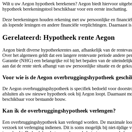
Wilt u uw Aegon hypotheek berekenen? Aegon biedt hiervoor uitgebrei
hypotheek berekeningstool beschikbaar voor een eerste inschatting.
Deze berekeningen houden rekening met uw persoonlijke en financiële 
als lopende leningen en andere financiële verplichtingen. Daarnaast i
Gerelateerd: Hypotheek rente Aegon
Aegon biedt diverse hypotheekrentes aan, afhankelijk van de rentevas
Over het algemeen geldt dat een langere rentevaste periode andere 
Garantie (NHG) een belangrijke rol bij het bepalen van de uiteindeli
aan dat de rente sterk afhangt van uw persoonlijke situatie en de ge
Voor wie is de Aegon overbruggingshypotheek geschi
De Aegon overbruggingshypotheek is specifiek bedoeld voor doorstro
afsluiten als uw nieuwe hypotheek ook bij Aegon loopt. Daarnaast m
beschikbaar voor bestaande bouw.
Kan ik de overbruggingshypotheek verlengen?
Een overbruggingshypotheek kan verlengd worden. De maximale looptij
verzoek tot verlenging indienen. Dit is soms mogelijk bij niet-tijdi