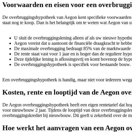
Voorwaarden en eisen voor een overbrugg
De overbruggingshypotheek van Aegon kent specifieke voorwaarden en
staat nog te koop. Dan is het belangrijk om te weten wat Aegon van 
U sluit de overbruggingslening alleen af als uw nieuwe hypoth
Aegon vereist dat u aantoont de financiële draagkracht te hebb
De maximale overbrugging bedraagt 85% van de marktwaarde mi
De rente staat vast voor 1 jaar en is hoger dan de reguliere hyp
Deze tijdelijke lening is aflossingsvrij en komt bovenop de h
De overbruggingshypotheek is specifiek voor bestaande bouw.
Een overbruggingshypotheek is handig, maar niet voor iedereen wegge
Kosten, rente en looptijd van de Aegon o
De Aegon overbruggingshypotheek heeft een eigen rentetarief dat hoger 
voor nieuwbouw 2 jaar. Tijdens de looptijd van deze overbruggingsle
overbruggingskrediet bij nieuwbouw. Dit geeft u zekerheid over de m
Hoe werkt het aanvragen van een Aegon o