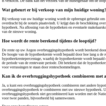
is verkocht. De bank kan het verzoek van de huiseigenaar om de loopt
Wat gebeurt er bij verkoop van mijn huidige woning
Bij verkoop van uw huidige woning wordt de opbrengst gebruikt om 
overdracht bij de notaris plaatsvindt. U krijgt dan de beschikking o
hypotheek. Na aflossing van de hypotheken en eventuele makelaarskos
van de nieuwe woning.
Hoe wordt de rente berekend tijdens de looptijd?
De rente op uw Aegon overbruggingshypotheek wordt berekend door de 
De hoogte van de hypotheekrente wordt bepaald door hoe lang u de rent
hypotheekrentepercentage, waarbij de hypotheekrente wordt bepaald do
de periode van de rentevaste periode. Dit betekent dat de hypotheekrent
voor verrassingen te staan door renteschommelingen.
Kan ik de overbruggingshypotheek combineren met 
Ja, u kunt een overbruggingshypotheek combineren met andere hypoth
overbruggingshypotheek te combineren met uw nieuwe hypotheek. U ku
overbruggingshypotheek niet gecombineerd kan worden met de Natio
voor twee panden, bijvoorbeeld bij samenwonen.