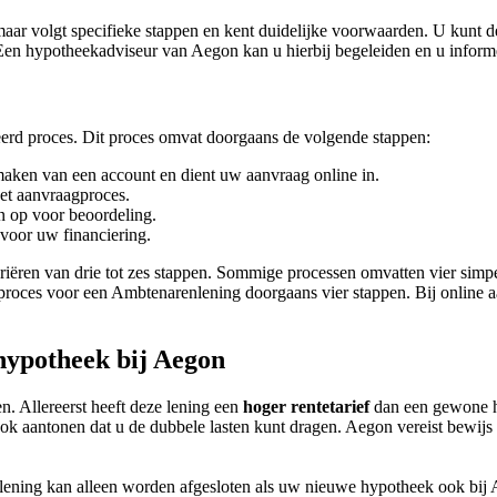
ar volgt specifieke stappen en kent duidelijke voorwaarden. U kunt de
 Een hypotheekadviseur van Aegon kan u hierbij begeleiden en u infor
erd proces. Dit proces omvat doorgaans de volgende stappen:
maken van een account en dient uw aanvraag online in.
et aanvraagproces.
n op voor beoordeling.
 voor uw financiering.
riëren van drie tot zes stappen. Sommige processen omvatten vier simpel
roces voor een Ambtenarenlening doorgaans vier stappen. Bij online aanb
hypotheek bij Aegon
. Allereerst heeft deze lening een
hoger rentetarief
dan een gewone hy
k aantonen dat u de dubbele lasten kunt dragen. Aegon vereist bewijs 
slening kan alleen worden afgesloten als uw nieuwe hypotheek ook bij 