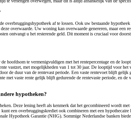
ijd te verlengen overwegen, maar dit is altijd afhankelijk van de spec
?
de overbruggingshypotheek af te lossen. Ook uw bestaande hypotheek 
ver deze overwaarde. Uw woning kan overwaarde genereren, maar een rest
ten ontvangt u het resterende geld. Dit moment is cruciaal voor door
hoofdsom te vermenigvuldigen met het rentepercentage en de looptijd. 
e vastzet, met mogelijkheden van 1 tot 30 jaar. De looptijd voor het va
or de duur van de rentevast periode. Een vaste rentevoet blijft gelijk 
e met vaste rente gelijk blijft gedurende de rentevaste periode, en de v
andere hypotheken?
eken. Deze lening heeft als kenmerk dat het gecombineerd wordt met e
nt een overbruggingskrediet ook combineren met een hypothecaire leni
nale Hypotheek Garantie (NHG). Sommige Nederlandse banken bieden z