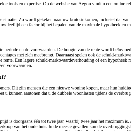
de tools en expertise. Op de website van Aegon vindt u een online re
situatie. Zo wordt gekeken naar uw bruto-inkomen, inclusief dat van ee
s uw leeftijd een factor bij het bepalen van de maximale hypotheek en m
te periode en de voorwaarden. De hoogte van de rente wordt beïnvloed 
percentages met zich meebrengt. Daarnaast spelen ook de schuld-mark
jke rente. Een lagere schuld-marktwaardeverhouding of een hypotheek m
kozen voorwaarden.
kt?
mers. Dit zijn mensen die een nieuwe woning kopen, maar hun huidige
oet u kunnen aantonen dat u de dubbele woonlasten tijdens de overbru
d is doorgaans één tot twee jaar, waarbij twee jaar het maximum is. 
ge verkoop van het oude huis. In de meeste gevallen kan de overbrugging