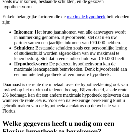
zoals uw inkomen, bestaande schulden, en de gekozen
hypotheekvorm.
Enkele belangrijke factoren die de
maximale hypotheek
beïnvloeden
zijn:
Inkomen:
Het bruto jaarinkomen van alle aanvragers wordt
in aanmerking genomen. Bijvoorbeeld, stel dat u en uw
partner samen een jaarlijks inkomen van €70.000 hebben.
Schulden:
Bestaande schulden zoals een persoonlijke lening
of studieschuld worden afgetrokken van uw maximaal te
lenen bedrag. Stel dat u een studieschuld van €10.000 heeft.
Hypotheekvorm:
De gekozen hypotheekvorm kan de
maximale leencapaciteit beïnvloeden. Denk bijvoorbeeld aan
een annuïteitenhypotheek of een lineaire hypotheek.
Daarnaast is de rente die u betaalt over de hypotheeklening ook van
invloed op het maximaal te lenen bedrag. Bijvoorbeeld, als de rente
2% bedraagt, kan dit een andere maximale hypotheek opleveren dan
wanneer de rente 3% is. Voor een nauwkeurige berekening kunt u
gebruik maken van de hypotheekcalculators op de website van
Florius.
Welke gegevens heeft u nodig om een
Florius hypotheek te berekenen?