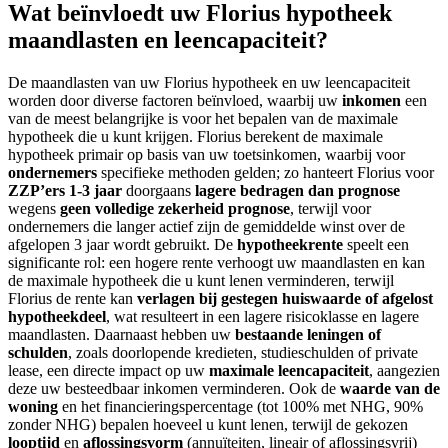
Wat beïnvloedt uw Florius hypotheek
maandlasten en leencapaciteit?
De maandlasten van uw Florius hypotheek en uw leencapaciteit
worden door diverse factoren beïnvloed, waarbij uw
inkomen
een
van de meest belangrijke is voor het bepalen van de maximale
hypotheek die u kunt krijgen. Florius berekent de maximale
hypotheek primair op basis van uw toetsinkomen, waarbij voor
ondernemers
specifieke methoden gelden; zo hanteert Florius voor
ZZP’ers 1-3 jaar
doorgaans
lagere bedragen dan prognose
wegens
geen volledige zekerheid prognose
, terwijl voor
ondernemers die langer actief zijn de gemiddelde winst over de
afgelopen 3 jaar wordt gebruikt. De
hypotheekrente
speelt een
significante rol: een hogere rente verhoogt uw maandlasten en kan
de maximale hypotheek die u kunt lenen verminderen, terwijl
Florius de rente kan
verlagen bij gestegen huiswaarde of afgelost
hypotheekdeel
, wat resulteert in een lagere risicoklasse en lagere
maandlasten. Daarnaast hebben uw
bestaande leningen of
schulden
, zoals doorlopende kredieten, studieschulden of private
lease, een directe impact op uw
maximale leencapaciteit
, aangezien
deze uw besteedbaar inkomen verminderen. Ook de
waarde van de
woning
en het financieringspercentage (tot 100% met NHG, 90%
zonder NHG) bepalen hoeveel u kunt lenen, terwijl de gekozen
looptijd
en
aflossingsvorm
(annuïteiten, lineair of aflossingsvrij)