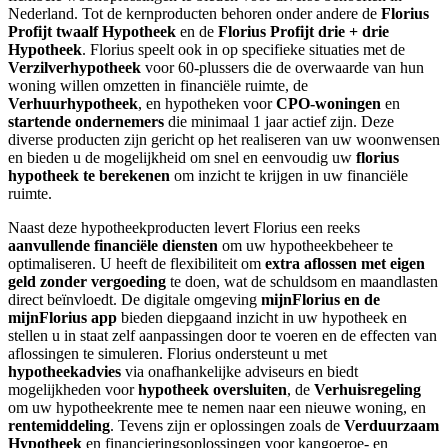
Nederland. Tot de kernproducten behoren onder andere de
Florius
Profijt twaalf Hypotheek
en de
Florius Profijt drie + drie
Hypotheek
. Florius speelt ook in op specifieke situaties met de
Verzilverhypotheek
voor 60-plussers die de overwaarde van hun
woning willen omzetten in financiële ruimte, de
Verhuurhypotheek
, en hypotheken voor
CPO-woningen
en
startende ondernemers
die minimaal 1 jaar actief zijn. Deze
diverse producten zijn gericht op het realiseren van uw woonwensen
en bieden u de mogelijkheid om snel en eenvoudig uw
florius
hypotheek te berekenen
om inzicht te krijgen in uw financiële
ruimte.
Naast deze hypotheekproducten levert Florius een reeks
aanvullende financiële diensten
om uw hypotheekbeheer te
optimaliseren. U heeft de flexibiliteit om
extra aflossen met eigen
geld zonder vergoeding
te doen, wat de schuldsom en maandlasten
direct beïnvloedt. De digitale omgeving
mijnFlorius en de
mijnFlorius app
bieden diepgaand inzicht in uw hypotheek en
stellen u in staat zelf aanpassingen door te voeren en de effecten van
aflossingen te simuleren. Florius ondersteunt u met
hypotheekadvies
via onafhankelijke adviseurs en biedt
mogelijkheden voor
hypotheek oversluiten
, de
Verhuisregeling
om uw hypotheekrente mee te nemen naar een nieuwe woning, en
rentemiddeling
. Tevens zijn er oplossingen zoals de
Verduurzaam
Hypotheek
en financieringsoplossingen voor kangoeroe- en