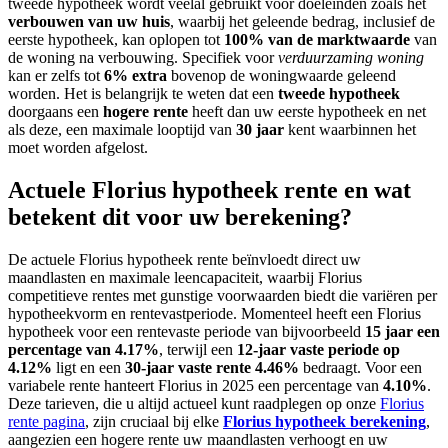
tweede hypotheek wordt veelal gebruikt voor doeleinden zoals het
verbouwen van uw huis
, waarbij het geleende bedrag, inclusief de
eerste hypotheek, kan oplopen tot
100% van de marktwaarde
van
de woning na verbouwing. Specifiek voor
verduurzaming woning
kan er zelfs tot
6% extra
bovenop de woningwaarde geleend
worden. Het is belangrijk te weten dat een
tweede hypotheek
doorgaans een
hogere rente
heeft dan uw eerste hypotheek en net
als deze, een maximale looptijd van
30 jaar
kent waarbinnen het
moet worden afgelost.
Actuele Florius hypotheek rente en wat
betekent dit voor uw berekening?
De actuele Florius hypotheek rente beïnvloedt direct uw
maandlasten en maximale leencapaciteit, waarbij Florius
competitieve rentes met gunstige voorwaarden biedt die variëren per
hypotheekvorm en rentevastperiode. Momenteel heeft een Florius
hypotheek voor een rentevaste periode van bijvoorbeeld
15 jaar een
percentage van 4.17%
, terwijl een
12-jaar vaste periode op
4.12%
ligt en een
30-jaar vaste rente 4.46%
bedraagt. Voor een
variabele rente hanteert Florius in 2025 een percentage van
4.10%
.
Deze tarieven, die u altijd actueel kunt raadplegen op onze
Florius
rente pagina
, zijn cruciaal bij elke
Florius hypotheek berekening
,
aangezien een hogere rente uw maandlasten verhoogt en uw