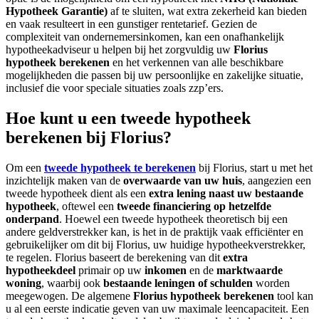
Hypotheek Garantie)
af te sluiten, wat extra zekerheid kan bieden
en vaak resulteert in een gunstiger rentetarief. Gezien de
complexiteit van ondernemersinkomen, kan een onafhankelijk
hypotheekadviseur u helpen bij het zorgvuldig uw
Florius
hypotheek berekenen
en het verkennen van alle beschikbare
mogelijkheden die passen bij uw persoonlijke en zakelijke situatie,
inclusief die voor speciale situaties zoals zzp’ers.
Hoe kunt u een tweede hypotheek
berekenen bij Florius?
Om een
tweede hypotheek te berekenen
bij Florius, start u met het
inzichtelijk maken van de
overwaarde van uw huis
, aangezien een
tweede hypotheek dient als een
extra lening naast uw bestaande
hypotheek
, oftewel een
tweede financiering op hetzelfde
onderpand
. Hoewel een tweede hypotheek theoretisch bij een
andere geldverstrekker kan, is het in de praktijk vaak efficiënter en
gebruikelijker om dit bij Florius, uw huidige hypotheekverstrekker,
te regelen. Florius baseert de berekening van dit
extra
hypotheekdeel
primair op uw
inkomen
en de
marktwaarde
woning
, waarbij ook
bestaande leningen of schulden
worden
meegewogen. De algemene
Florius hypotheek berekenen
tool kan
u al een eerste indicatie geven van uw maximale leencapaciteit. Een