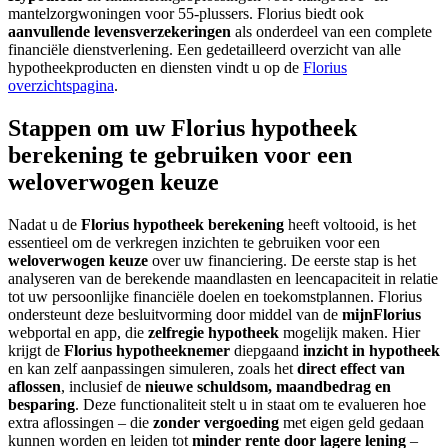
mantelzorgwoningen voor 55-plussers. Florius biedt ook
aanvullende levensverzekeringen
als onderdeel van een complete
financiële dienstverlening. Een gedetailleerd overzicht van alle
hypotheekproducten en diensten vindt u op de
Florius
overzichtspagina
.
Stappen om uw Florius hypotheek
berekening te gebruiken voor een
weloverwogen keuze
Nadat u de
Florius hypotheek berekening
heeft voltooid, is het
essentieel om de verkregen inzichten te gebruiken voor een
weloverwogen keuze
over uw financiering. De eerste stap is het
analyseren van de berekende maandlasten en leencapaciteit in relatie
tot uw persoonlijke financiële doelen en toekomstplannen. Florius
ondersteunt deze besluitvorming door middel van de
mijnFlorius
webportal en app, die
zelfregie hypotheek
mogelijk maken. Hier
krijgt de
Florius hypotheeknemer
diepgaand
inzicht in hypotheek
en kan zelf aanpassingen simuleren, zoals het
direct effect van
aflossen
, inclusief de
nieuwe schuldsom, maandbedrag en
besparing
. Deze functionaliteit stelt u in staat om te evalueren hoe
extra aflossingen – die
zonder vergoeding
met eigen geld gedaan
kunnen worden en leiden tot
minder rente door lagere lening
–