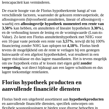
leencapaciteit kan verminderen.
De exacte hoogte van de Florius hypotheekrente hangt af van
verschillende factoren, waaronder de gekozen rentevastperiode, de
aflossingsvorm (bijvoorbeeld annuïteiten, lineair of aflossingsvrij –
waarbij een
aflossingsvrije hypotheek momenteel een rente van
3.50%
kan hebben, en annuïteiten of lineaire hypotheken
3.30%
),
en de verhouding tussen de lening en de woningwaarde (Loan-to-
Value). Zo kent een Florius annuïteitenhypotheek met NHG voor
een 10-jaar vaste periode een rente van
3,57%
, terwijl dit bij 100%
financiering zonder NHG kan oplopen tot
4,18%
. Florius biedt
tevens de mogelijkheid om de rente te verlagen bij een gestegen
huiswaarde of een afgelost hypotheekdeel, wat resulteert in een
lagere risicoklasse en dus lagere maandlasten. Het is tevens mogelijk
om uw hypotheek extra af te lossen met eigen geld
zonder
vergoeding
, wat direct bijdraagt aan een lagere schuldsom en dus
lagere toekomstige rentelasten.
Florius hypotheek producten en
aanvullende financiële diensten
Florius biedt een uitgebreid assortiment aan
hypotheekproducten
en aanvullende financiële diensten, specifiek ontworpen om
flexibele woonoplossingen te bieden voor diverse behoeften in