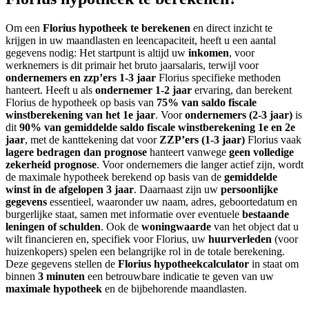
Om een
Florius hypotheek te berekenen
en direct inzicht te
krijgen in uw maandlasten en leencapaciteit, heeft u een aantal
gegevens nodig: Het startpunt is altijd uw
inkomen
, voor
werknemers is dit primair het bruto jaarsalaris, terwijl voor
ondernemers en zzp’ers 1-3 jaar
Florius specifieke methoden
hanteert. Heeft u als
ondernemer 1-2 jaar
ervaring, dan berekent
Florius de hypotheek op basis van
75% van saldo fiscale
winstberekening van het 1e jaar
. Voor
ondernemers (2-3 jaar)
is
dit
90% van gemiddelde saldo fiscale winstberekening 1e en 2e
jaar
, met de kanttekening dat voor
ZZP’ers (1-3 jaar)
Florius vaak
lagere bedragen dan prognose
hanteert vanwege
geen volledige
zekerheid prognose
. Voor ondernemers die langer actief zijn, wordt
de maximale hypotheek berekend op basis van de
gemiddelde
winst in de afgelopen 3 jaar
. Daarnaast zijn uw
persoonlijke
gegevens
essentieel, waaronder uw naam, adres, geboortedatum en
burgerlijke staat, samen met informatie over eventuele
bestaande
leningen of schulden
. Ook de
woningwaarde
van het object dat u
wilt financieren en, specifiek voor Florius, uw
huurverleden
(voor
huizenkopers) spelen een belangrijke rol in de totale berekening.
Deze gegevens stellen de
Florius hypotheekcalculator
in staat om
binnen
3 minuten
een betrouwbare indicatie te geven van uw
maximale hypotheek
en de bijbehorende maandlasten.