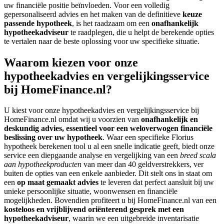
uw financiële positie beïnvloeden. Voor een volledig
gepersonaliseerd advies en het maken van de definitieve
keuze
passende hypotheek
, is het raadzaam om een
onafhankelijk
hypotheekadviseur
te raadplegen, die u helpt de berekende opties
te vertalen naar de beste oplossing voor uw specifieke situatie.
Waarom kiezen voor onze
hypotheekadvies en vergelijkingsservice
bij HomeFinance.nl?
U kiest voor onze hypotheekadvies en vergelijkingsservice bij
HomeFinance.nl omdat wij u voorzien van
onafhankelijk en
deskundig advies, essentieel voor een weloverwogen financiële
beslissing over uw hypotheek
. Waar een specifieke Florius
hypotheek berekenen tool u al een snelle indicatie geeft, biedt onze
service een diepgaande analyse en vergelijking van een
breed scala
aan hypotheekproducten
van meer dan 40 geldverstrekkers, ver
buiten de opties van een enkele aanbieder. Dit stelt ons in staat om
een
op maat gemaakt advies
te leveren dat perfect aansluit bij uw
unieke persoonlijke situatie, woonwensen en financiële
mogelijkheden. Bovendien profiteert u bij HomeFinance.nl van een
kosteloos en vrijblijvend oriënterend gesprek met een
hypotheekadviseur
, waarin we een uitgebreide inventarisatie