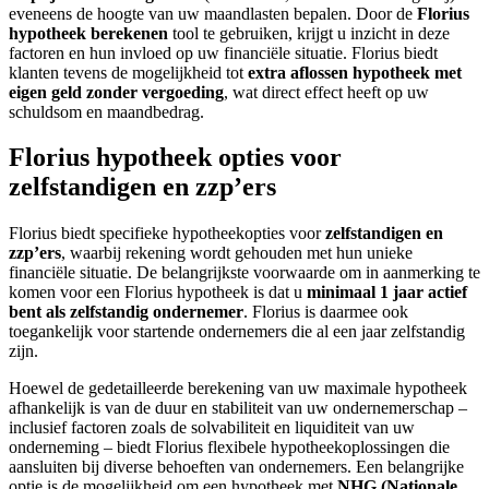
eveneens de hoogte van uw maandlasten bepalen. Door de
Florius
hypotheek berekenen
tool te gebruiken, krijgt u inzicht in deze
factoren en hun invloed op uw financiële situatie. Florius biedt
klanten tevens de mogelijkheid tot
extra aflossen hypotheek met
eigen geld zonder vergoeding
, wat direct effect heeft op uw
schuldsom en maandbedrag.
Florius hypotheek opties voor
zelfstandigen en zzp’ers
Florius biedt specifieke hypotheekopties voor
zelfstandigen en
zzp’ers
, waarbij rekening wordt gehouden met hun unieke
financiële situatie. De belangrijkste voorwaarde om in aanmerking te
komen voor een Florius hypotheek is dat u
minimaal 1 jaar actief
bent als zelfstandig ondernemer
. Florius is daarmee ook
toegankelijk voor startende ondernemers die al een jaar zelfstandig
zijn.
Hoewel de gedetailleerde berekening van uw maximale hypotheek
afhankelijk is van de duur en stabiliteit van uw ondernemerschap –
inclusief factoren zoals de solvabiliteit en liquiditeit van uw
onderneming – biedt Florius flexibele hypotheekoplossingen die
aansluiten bij diverse behoeften van ondernemers. Een belangrijke
optie is de mogelijkheid om een hypotheek met
NHG (Nationale