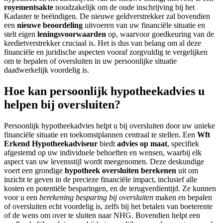
royementsakte
noodzakelijk om de oude inschrijving bij het
Kadaster te beëindigen. De nieuwe geldverstrekker zal bovendien
een
nieuwe beoordeling
uitvoeren van uw financiële situatie en
stelt eigen
leningsvoorwaarden
op, waarvoor goedkeuring van de
kredietverstrekker cruciaal is. Het is dus van belang om al deze
financiële en juridische aspecten vooraf zorgvuldig te vergelijken
om te bepalen of oversluiten in uw persoonlijke situatie
daadwerkelijk voordelig is.
Hoe kan persoonlijk hypotheekadvies u
helpen bij oversluiten?
Persoonlijk hypotheekadvies helpt u bij oversluiten door uw unieke
financiële situatie en toekomstplannen centraal te stellen. Een
Wft
Erkend Hypotheekadviseur
biedt
advies op maat
, specifiek
afgestemd op uw individuele behoeften en wensen, waarbij elk
aspect van uw levensstijl wordt meegenomen. Deze deskundige
voert een grondige
hypotheek oversluiten berekenen
uit om
inzicht te geven in de precieze financiële impact, inclusief alle
kosten en potentiële besparingen, en de terugverdientijd. Ze kunnen
voor u een
berekening besparing bij oversluiten
maken en bepalen
of oversluiten echt voordelig is, zelfs bij het betalen van boeterente
of de wens om over te sluiten naar NHG. Bovendien helpt een