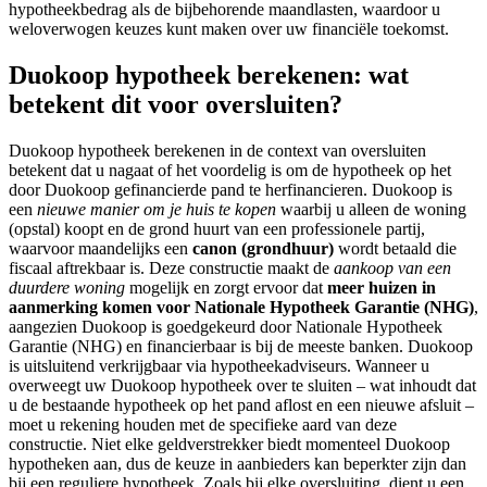
hypotheekbedrag als de bijbehorende maandlasten, waardoor u
weloverwogen keuzes kunt maken over uw financiële toekomst.
Duokoop hypotheek berekenen: wat
betekent dit voor oversluiten?
Duokoop hypotheek berekenen in de context van oversluiten
betekent dat u nagaat of het voordelig is om de hypotheek op het
door Duokoop gefinancierde pand te herfinancieren. Duokoop is
een
nieuwe manier om je huis te kopen
waarbij u alleen de woning
(opstal) koopt en de grond huurt van een professionele partij,
waarvoor maandelijks een
canon (grondhuur)
wordt betaald die
fiscaal aftrekbaar is. Deze constructie maakt de
aankoop van een
duurdere woning
mogelijk en zorgt ervoor dat
meer huizen in
aanmerking komen voor Nationale Hypotheek Garantie (NHG)
,
aangezien Duokoop is goedgekeurd door Nationale Hypotheek
Garantie (NHG) en financierbaar is bij de meeste banken. Duokoop
is uitsluitend verkrijgbaar via hypotheekadviseurs. Wanneer u
overweegt uw Duokoop hypotheek over te sluiten – wat inhoudt dat
u de bestaande hypotheek op het pand aflost en een nieuwe afsluit –
moet u rekening houden met de specifieke aard van deze
constructie. Niet elke geldverstrekker biedt momenteel Duokoop
hypotheken aan, dus de keuze in aanbieders kan beperkter zijn dan
bij een reguliere hypotheek. Zoals bij elke oversluiting, dient u een