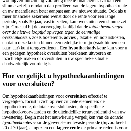
woningverduurzaming voordelig mee te financieren. Dit kan een
slimme zet zijn omdat u dan profiteert van de lagere hypotheekrente
en uw maandlasten beter aanpast aan uw nieuwe situatie. Ook als u
meer financiële zekerheid wenst door de rente voor een lange
periode, zoals 30 jaar, vast te zetten, kan oversluiten een slimme zet
zijn. Cruciaal bij de overweging is altijd dat de
totale besparingen
over de nieuwe looptijd opwegen tegen de eenmalige
oversluitkosten
, zoals boeterente, advies-, taxatie- en notariskosten,
en dat u deze kosten binnen een redelijke termijn (vaak binnen een
paar jaar) kunt terugverdienen. Een
hypotheekadviseur
kan voor u
een gedegen hypotheek oversluiten berekenen uitvoeren en
inzichtelijk maken of oversluiten in uw specifieke situatie
daadwerkelijk voordelig is.
Hoe vergelijkt u hypotheekaanbiedingen
voor oversluiten?
Om hypotheekaanbiedingen voor
oversluiten
effectief te
vergelijken, focust u zich op vier cruciale elementen: de
hypotheekrente, de totale oversluitkosten, de specifieke
hypotheekvoorwaarden en de uiteindelijke terugverdientijd van uw
investering. Begin met het nauwkeurig vergelijken van de
actuele
hypotheekrentes
voor de gewenste rentevaste periode (bijvoorbeeld
20 of 30 jaar), aangezien een
lagere rente
de primaire reden is voor