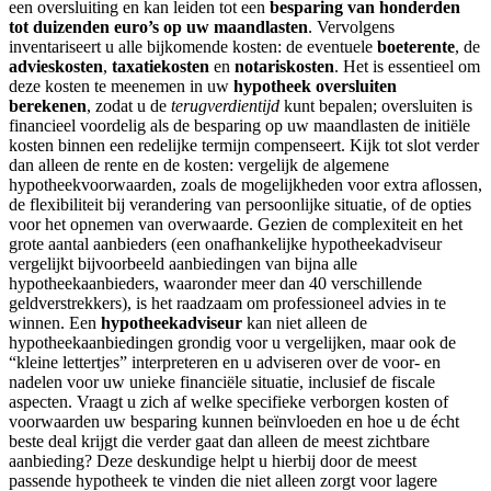
een oversluiting en kan leiden tot een
besparing van honderden
tot duizenden euro’s op uw maandlasten
. Vervolgens
inventariseert u alle bijkomende kosten: de eventuele
boeterente
, de
advieskosten
,
taxatiekosten
en
notariskosten
. Het is essentieel om
deze kosten te meenemen in uw
hypotheek oversluiten
berekenen
, zodat u de
terugverdientijd
kunt bepalen; oversluiten is
financieel voordelig als de besparing op uw maandlasten de initiële
kosten binnen een redelijke termijn compenseert. Kijk tot slot verder
dan alleen de rente en de kosten: vergelijk de algemene
hypotheekvoorwaarden, zoals de mogelijkheden voor extra aflossen,
de flexibiliteit bij verandering van persoonlijke situatie, of de opties
voor het opnemen van overwaarde. Gezien de complexiteit en het
grote aantal aanbieders (een onafhankelijke hypotheekadviseur
vergelijkt bijvoorbeeld aanbiedingen van bijna alle
hypotheekaanbieders, waaronder meer dan 40 verschillende
geldverstrekkers), is het raadzaam om professioneel advies in te
winnen. Een
hypotheekadviseur
kan niet alleen de
hypotheekaanbiedingen grondig voor u vergelijken, maar ook de
“kleine lettertjes” interpreteren en u adviseren over de voor- en
nadelen voor uw unieke financiële situatie, inclusief de fiscale
aspecten. Vraagt u zich af welke specifieke verborgen kosten of
voorwaarden uw besparing kunnen beïnvloeden en hoe u de écht
beste deal krijgt die verder gaat dan alleen de meest zichtbare
aanbieding? Deze deskundige helpt u hierbij door de meest
passende hypotheek te vinden die niet alleen zorgt voor lagere