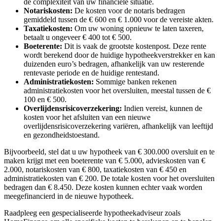
de complexiteit van uw financiële situatie.
Notariskosten:
De kosten voor de notaris bedragen
gemiddeld tussen de € 600 en € 1.000 voor de vereiste akten.
Taxatiekosten:
Om uw woning opnieuw te laten taxeren,
betaalt u ongeveer € 400 tot € 500.
Boeterente:
Dit is vaak de grootste kostenpost. Deze rente
wordt berekend door de huidige hypotheekverstrekker en kan
duizenden euro’s bedragen, afhankelijk van uw resterende
rentevaste periode en de huidige rentestand.
Administratiekosten:
Sommige banken rekenen
administratiekosten voor het oversluiten, meestal tussen de €
100 en € 500.
Overlijdensrisicoverzekering:
Indien vereist, kunnen de
kosten voor het afsluiten van een nieuwe
overlijdensrisicoverzekering variëren, afhankelijk van leeftijd
en gezondheidstoestand.
Bijvoorbeeld, stel dat u uw hypotheek van € 300.000 oversluit en te
maken krijgt met een boeterente van € 5.000, advieskosten van €
2.000, notariskosten van € 800, taxatiekosten van € 450 en
administratiekosten van € 200. De totale kosten voor het oversluiten
bedragen dan € 8.450. Deze kosten kunnen echter vaak worden
meegefinancierd in de nieuwe hypotheek.
Raadpleeg een gespecialiseerde hypotheekadviseur zoals