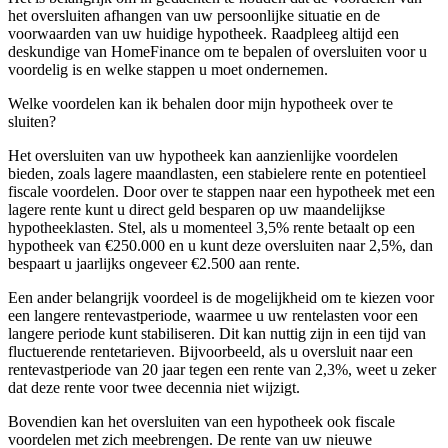
het oversluiten afhangen van uw persoonlijke situatie en de
voorwaarden van uw huidige hypotheek. Raadpleeg altijd een
deskundige van HomeFinance om te bepalen of oversluiten voor u
voordelig is en welke stappen u moet ondernemen.
Welke voordelen kan ik behalen door mijn hypotheek over te
sluiten?
Het oversluiten van uw hypotheek kan aanzienlijke voordelen
bieden, zoals lagere maandlasten, een stabielere rente en potentieel
fiscale voordelen. Door over te stappen naar een hypotheek met een
lagere rente kunt u direct geld besparen op uw maandelijkse
hypotheeklasten. Stel, als u momenteel 3,5% rente betaalt op een
hypotheek van €250.000 en u kunt deze oversluiten naar 2,5%, dan
bespaart u jaarlijks ongeveer €2.500 aan rente.
Een ander belangrijk voordeel is de mogelijkheid om te kiezen voor
een langere rentevastperiode, waarmee u uw rentelasten voor een
langere periode kunt stabiliseren. Dit kan nuttig zijn in een tijd van
fluctuerende rentetarieven. Bijvoorbeeld, als u oversluit naar een
rentevastperiode van 20 jaar tegen een rente van 2,3%, weet u zeker
dat deze rente voor twee decennia niet wijzigt.
Bovendien kan het oversluiten van een hypotheek ook fiscale
voordelen met zich meebrengen. De rente van uw nieuwe