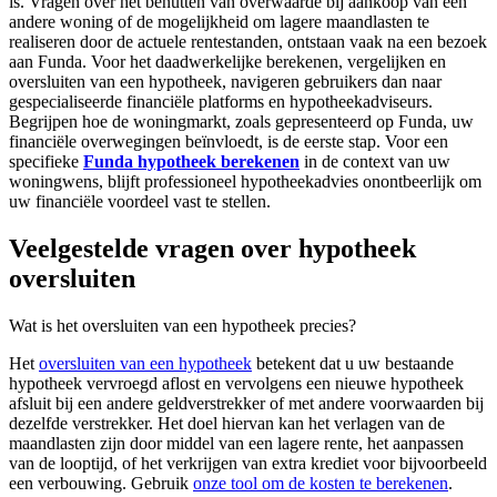
is. Vragen over het benutten van overwaarde bij aankoop van een
andere woning of de mogelijkheid om lagere maandlasten te
realiseren door de actuele rentestanden, ontstaan vaak na een bezoek
aan Funda. Voor het daadwerkelijke berekenen, vergelijken en
oversluiten van een hypotheek, navigeren gebruikers dan naar
gespecialiseerde financiële platforms en hypotheekadviseurs.
Begrijpen hoe de woningmarkt, zoals gepresenteerd op Funda, uw
financiële overwegingen beïnvloedt, is de eerste stap. Voor een
specifieke
Funda hypotheek berekenen
in de context van uw
woningwens, blijft professioneel hypotheekadvies onontbeerlijk om
uw financiële voordeel vast te stellen.
Veelgestelde vragen over hypotheek
oversluiten
Wat is het oversluiten van een hypotheek precies?
Het
oversluiten van een hypotheek
betekent dat u uw bestaande
hypotheek vervroegd aflost en vervolgens een nieuwe hypotheek
afsluit bij een andere geldverstrekker of met andere voorwaarden bij
dezelfde verstrekker. Het doel hiervan kan het verlagen van de
maandlasten zijn door middel van een lagere rente, het aanpassen
van de looptijd, of het verkrijgen van extra krediet voor bijvoorbeeld
een verbouwing. Gebruik
onze tool om de kosten te berekenen
.