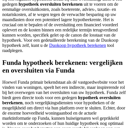
gedegen
hypotheek oversluiten berekenen
uit te voeren om de
eenmalige oversluitkosten, zoals boeterente, advies-, taxatie- en
notariskosten, af te wegen tegen de verwachte besparing op uw
maandlasten door een potentieel lagere hypotheekrente. Het is
cruciaal om te bepalen of de oversluiting een financieel voordeel
oplevert en de kosten binnen een redelijke termijn terugverdiend
kunnen worden, specifiek gelet op de canon die losstaat van de
hypotheek. Voor een gedetailleerde berekening van de Duokoop
hypotheek zelf, kunt u de
Duokoop hypotheek berekenen
tool
raadplegen.
Funda hypotheek berekenen: vergelijken
en oversluiten via Funda
Hoewel Funda primair bekendstaat als dé vastgoedwebsite voor het
vinden van woningen, speelt het een indirecte, maar inspirerende rol
bij het overwegen van het oversluiten van uw hypotheek. Funda zelf
biedt geen directe tools voor een gedegen
hypotheek oversluiten
berekenen
, noch vergelijkingsdiensten voor hypotheken of de
mogelijkheid om direct via hun platform over te sluiten. Echter, door
de enorme hoeveelheid woningaanbod en de actuele
marktinformatie op Funda, kunnen huiseigenaren wel geprikkeld
worden om te onderzoeken of hun huidige hypotheek nog optimaal