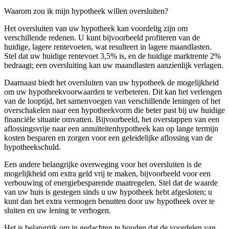
Waarom zou ik mijn hypotheek willen oversluiten?
Het oversluiten van uw hypotheek kan voordelig zijn om
verschillende redenen. U kunt bijvoorbeeld profiteren van de
huidige, lagere rentevoeten, wat resulteert in lagere maandlasten.
Stel dat uw huidige rentevoet 3,5% is, en de huidige marktrente 2%
bedraagt; een oversluiting kan uw maandlasten aanzienlijk verlagen.
Daarnaast biedt het oversluiten van uw hypotheek de mogelijkheid
om uw hypotheekvoorwaarden te verbeteren. Dit kan het verlengen
van de looptijd, het samenvoegen van verschillende leningen of het
overschakelen naar een hypotheekvorm die beter past bij uw huidige
financiële situatie omvatten. Bijvoorbeeld, het overstappen van een
aflossingsvrije naar een annuïteitenhypotheek kan op lange termijn
kosten besparen en zorgen voor een geleidelijke aflossing van de
hypotheekschuld.
Een andere belangrijke overweging voor het oversluiten is de
mogelijkheid om extra geld vrij te maken, bijvoorbeeld voor een
verbouwing of energiebesparende maatregelen. Stel dat de waarde
van uw huis is gestegen sinds u uw hypotheek hebt afgesloten; u
kunt dan het extra vermogen benutten door uw hypotheek over te
sluiten en uw lening te verhogen.
Het is belangrijk om in gedachten te houden dat de voordelen van