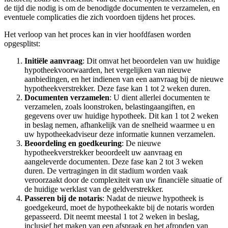
de tijd die nodig is om de benodigde documenten te verzamelen, en
eventuele complicaties die zich voordoen tijdens het proces.
Het verloop van het proces kan in vier hoofdfasen worden
opgesplitst:
Initiële aanvraag
: Dit omvat het beoordelen van uw huidige
hypotheekvoorwaarden, het vergelijken van nieuwe
aanbiedingen, en het indienen van een aanvraag bij de nieuwe
hypotheekverstrekker. Deze fase kan 1 tot 2 weken duren.
Documenten verzamelen
: U dient allerlei documenten te
verzamelen, zoals loonstroken, belastingaangiften, en
gegevens over uw huidige hypotheek. Dit kan 1 tot 2 weken
in beslag nemen, afhankelijk van de snelheid waarmee u en
uw hypotheekadviseur deze informatie kunnen verzamelen.
Beoordeling en goedkeuring
: De nieuwe
hypotheekverstrekker beoordeelt uw aanvraag en
aangeleverde documenten. Deze fase kan 2 tot 3 weken
duren. De vertragingen in dit stadium worden vaak
veroorzaakt door de complexiteit van uw financiële situatie of
de huidige werklast van de geldverstrekker.
Passeren bij de notaris
: Nadat de nieuwe hypotheek is
goedgekeurd, moet de hypotheekakte bij de notaris worden
gepasseerd. Dit neemt meestal 1 tot 2 weken in beslag,
inclusief het maken van een afspraak en het afronden van