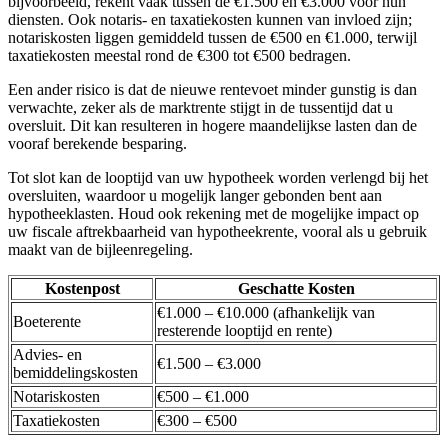
bijvoorbeeld, rekent vaak tussen de €1.500 en €3.000 voor hun
diensten. Ook notaris- en taxatiekosten kunnen van invloed zijn;
notariskosten liggen gemiddeld tussen de €500 en €1.000, terwijl
taxatiekosten meestal rond de €300 tot €500 bedragen.
Een ander risico is dat de nieuwe rentevoet minder gunstig is dan
verwachte, zeker als de marktrente stijgt in de tussentijd dat u
oversluit. Dit kan resulteren in hogere maandelijkse lasten dan de
vooraf berekende besparing.
Tot slot kan de looptijd van uw hypotheek worden verlengd bij het
oversluiten, waardoor u mogelijk langer gebonden bent aan
hypotheeklasten. Houd ook rekening met de mogelijke impact op
uw fiscale aftrekbaarheid van hypotheekrente, vooral als u gebruik
maakt van de bijleenregeling.
Kostenpost
Geschatte Kosten
€1.000 – €10.000 (afhankelijk van
Boeterente
resterende looptijd en rente)
Advies- en
€1.500 – €3.000
bemiddelingskosten
Notariskosten
€500 – €1.000
Taxatiekosten
€300 – €500