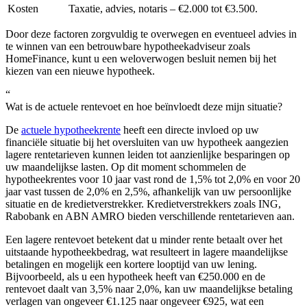
Kosten
Taxatie, advies, notaris – €2.000 tot €3.500.
Door deze factoren zorgvuldig te overwegen en eventueel advies in
te winnen van een betrouwbare hypotheekadviseur zoals
HomeFinance, kunt u een weloverwogen besluit nemen bij het
kiezen van een nieuwe hypotheek.
“
Wat is de actuele rentevoet en hoe beïnvloedt deze mijn situatie?
De
actuele hypotheekrente
heeft een directe invloed op uw
financiële situatie bij het oversluiten van uw hypotheek aangezien
lagere rentetarieven kunnen leiden tot aanzienlijke besparingen op
uw maandelijkse lasten. Op dit moment schommelen de
hypotheekrentes voor 10 jaar vast rond de 1,5% tot 2,0% en voor 20
jaar vast tussen de 2,0% en 2,5%, afhankelijk van uw persoonlijke
situatie en de kredietverstrekker. Kredietverstrekkers zoals ING,
Rabobank en ABN AMRO bieden verschillende rentetarieven aan.
Een lagere rentevoet betekent dat u minder rente betaalt over het
uitstaande hypotheekbedrag, wat resulteert in lagere maandelijkse
betalingen en mogelijk een kortere looptijd van uw lening.
Bijvoorbeeld, als u een hypotheek heeft van €250.000 en de
rentevoet daalt van 3,5% naar 2,0%, kan uw maandelijkse betaling
verlagen van ongeveer €1.125 naar ongeveer €925, wat een