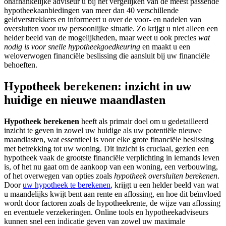
onafhankelijke adviseur u bij het vergelijken van de meest passende
hypotheekaanbiedingen van meer dan 40 verschillende
geldverstrekkers en informeert u over de voor- en nadelen van
oversluiten voor uw persoonlijke situatie. Zo krijgt u niet alleen een
helder beeld van de mogelijkheden, maar weet u ook precies
wat
nodig is voor snelle hypotheekgoedkeuring
en maakt u een
weloverwogen financiële beslissing die aansluit bij uw financiële
behoeften.
Hypotheek berekenen: inzicht in uw
huidige en nieuwe maandlasten
Hypotheek berekenen
heeft als primair doel om u gedetailleerd
inzicht te geven in zowel uw huidige als uw potentiële nieuwe
maandlasten, wat essentieel is voor elke grote financiële beslissing
met betrekking tot uw woning. Dit inzicht is cruciaal, gezien een
hypotheek vaak de grootste financiële verplichting in iemands leven
is, of het nu gaat om de aankoop van een woning, een verbouwing,
of het overwegen van opties zoals
hypotheek oversluiten berekenen
.
Door
uw hypotheek te berekenen
, krijgt u een helder beeld van wat
u maandelijks kwijt bent aan rente en aflossing, en hoe dit beïnvloed
wordt door factoren zoals de hypotheekrente, de wijze van aflossing
en eventuele verzekeringen. Online tools en hypotheekadviseurs
kunnen snel een indicatie geven van zowel uw maximale