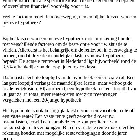
HomeFinance om alle specifieke kosten te berekenen en te bepalen
of oversluiten financieel voordelig voor u is.
Welke factoren moet ik in overweging nemen bij het kiezen van een
nieuwe hypotheek?
“
Bij het kiezen van een nieuwe hypotheek moet u rekening houden
met verschillende factoren om de beste optie voor uw situatie te
vinden. Allereerst is het belangrijk om de rentevoet in overweging te
nemen, omdat deze de maandelijkse lasten van uw hypotheek
bepaalt. De actuele rentevoet in Nederland ligt bijvoorbeeld rond de
3,5% afhankelijk van de looptijd en risicoklasse.
Daarnaast speelt de looptijd van de hypotheek een cruciale rol. Een
langere looptijd verlaagt de maandelijkse lasten, maar verhoogt de
totale rentekosten. Bijvoorbeeld, een hypotheek met een looptijd van
30 jaar zal in totaal meer rentekosten met zich meebrengen
vergeleken met een 20-jarige hypotheek.
Het type rente is ook belangrijk: kiest u voor een variabele rente of
een vaste rente? Een vaste rente geeft zekerheid over uw
maandlasten, terwijl een variabele rente kan profiteren van
toekomstige renteverlagingen. Bij een variabele rente moet u echter
rekening houden met mogelijke renteverhogingen door de jaren
heen.