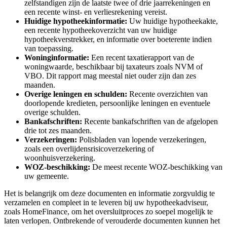
zelfstandigen zijn de laatste twee of drie jaarrekeningen en
een recente winst- en verliesrekening vereist.
Huidige hypotheekinformatie:
Uw huidige hypotheekakte,
een recente hypotheekoverzicht van uw huidige
hypotheekverstrekker, en informatie over boeterente indien
van toepassing.
Woninginformatie:
Een recent taxatierapport van de
woningwaarde, beschikbaar bij taxateurs zoals NVM of
VBO. Dit rapport mag meestal niet ouder zijn dan zes
maanden.
Overige leningen en schulden:
Recente overzichten van
doorlopende kredieten, persoonlijke leningen en eventuele
overige schulden.
Bankafschriften:
Recente bankafschriften van de afgelopen
drie tot zes maanden.
Verzekeringen:
Polisbladen van lopende verzekeringen,
zoals een overlijdensrisicoverzekering of
woonhuisverzekering.
WOZ-beschikking:
De meest recente WOZ-beschikking van
uw gemeente.
Het is belangrijk om deze documenten en informatie zorgvuldig te
verzamelen en compleet in te leveren bij uw hypotheekadviseur,
zoals HomeFinance, om het oversluitproces zo soepel mogelijk te
laten verlopen. Ontbrekende of verouderde documenten kunnen het