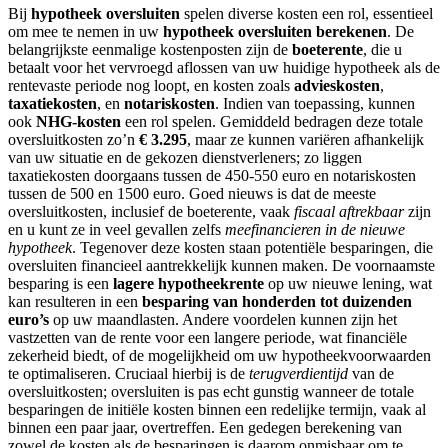
Bij
hypotheek oversluiten
spelen diverse kosten een rol, essentieel
om mee te nemen in uw
hypotheek oversluiten berekenen
. De
belangrijkste eenmalige kostenposten zijn de
boeterente
, die u
betaalt voor het vervroegd aflossen van uw huidige hypotheek als de
rentevaste periode nog loopt, en kosten zoals
advieskosten
,
taxatiekosten
, en
notariskosten
. Indien van toepassing, kunnen
ook
NHG-kosten
een rol spelen. Gemiddeld bedragen deze totale
oversluitkosten zo’n
€ 3.295
, maar ze kunnen variëren afhankelijk
van uw situatie en de gekozen dienstverleners; zo liggen
taxatiekosten doorgaans tussen de 450-550 euro en notariskosten
tussen de 500 en 1500 euro. Goed nieuws is dat de meeste
oversluitkosten, inclusief de boeterente, vaak
fiscaal aftrekbaar
zijn
en u kunt ze in veel gevallen zelfs
meefinancieren in de nieuwe
hypotheek
. Tegenover deze kosten staan potentiële besparingen, die
oversluiten financieel aantrekkelijk kunnen maken. De voornaamste
besparing is een
lagere hypotheekrente
op uw nieuwe lening, wat
kan resulteren in een
besparing van honderden tot duizenden
euro’s
op uw maandlasten. Andere voordelen kunnen zijn het
vastzetten van de rente voor een langere periode, wat financiële
zekerheid biedt, of de mogelijkheid om uw hypotheekvoorwaarden
te optimaliseren. Cruciaal hierbij is de
terugverdientijd
van de
oversluitkosten; oversluiten is pas echt gunstig wanneer de totale
besparingen de initiële kosten binnen een redelijke termijn, vaak al
binnen een paar jaar, overtreffen. Een gedegen berekening van
zowel de kosten als de besparingen is daarom onmisbaar om te