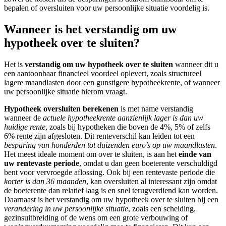
bepalen of oversluiten voor uw persoonlijke situatie voordelig is.
Wanneer is het verstandig om uw
hypotheek over te sluiten?
Het is
verstandig om uw hypotheek over te sluiten
wanneer dit u
een aantoonbaar financieel voordeel oplevert, zoals structureel
lagere maandlasten door een gunstigere hypotheekrente, of wanneer
uw persoonlijke situatie hierom vraagt.
Hypotheek oversluiten berekenen
is met name verstandig
wanneer de
actuele hypotheekrente aanzienlijk lager is dan uw
huidige rente
, zoals bij hypotheken die boven de 4%, 5% of zelfs
6% rente zijn afgesloten. Dit renteverschil kan leiden tot een
besparing van honderden tot duizenden euro’s op uw maandlasten
.
Het meest ideale moment om over te sluiten, is aan het
einde van
uw rentevaste periode
, omdat u dan geen boeterente verschuldigd
bent voor vervroegde aflossing. Ook bij een rentevaste periode die
korter is dan 36 maanden
, kan oversluiten al interessant zijn omdat
de boeterente dan relatief laag is en snel terugverdiend kan worden.
Daarnaast is het verstandig om uw hypotheek over te sluiten bij een
verandering in uw persoonlijke situatie
, zoals een scheiding,
gezinsuitbreiding of de wens om een grote verbouwing of