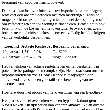
besparing van €200 per maand oplevert.
Daarnaast kan het oversluiten van uw hypotheek naar een lagere
rentevoet ook andere voordelen met zich meebrengen, zoals de
mogelijkheid om extra aflossingen te doen met de besparingen of
om verbeteringen aan uw woning te financieren. Echter, het is ook
belangrijk om de kosten van het oversluiten te overwegen, zoals
boeterente en administratiekosten, om een volledig beeld te krijgen
van de werkelijke besparingen.
Looptijd
Actuele Rentevoet
Besparing per maand
10 jaar vast
1,5% – 2,0%
Tot €200
20 jaar vast
2,0% – 2,5%
Mogelijk hoger
Het vergelijken van actuele rentetarieven en het berekenen van
potentiële besparingen kan complex zijn. Het is raadzaam om een
hypotheekadviseur zoals HomeFinance te raadplegen voor
aanvullend advies en een gedetailleerde berekening van uw
specifieke situatie.
Hoe lang duurt het proces van het oversluiten van een hypotheek?
Het proces van het oversluiten van een hypotheek duurt gemiddeld
6 tot 8 weken. Dit tijdsbestek kan variëren afhankelijk van diverse
factoren, zoals de efficiëntie van de nieuwe hypotheekverstrekker,