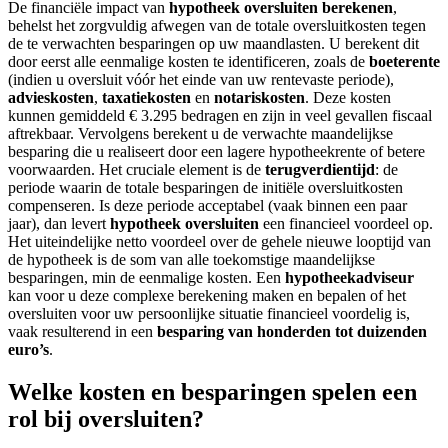
De financiële impact van
hypotheek oversluiten berekenen
,
behelst het zorgvuldig afwegen van de totale oversluitkosten tegen
de te verwachten besparingen op uw maandlasten. U berekent dit
door eerst alle eenmalige kosten te identificeren, zoals de
boeterente
(indien u oversluit vóór het einde van uw rentevaste periode),
advieskosten
,
taxatiekosten
en
notariskosten
. Deze kosten
kunnen gemiddeld € 3.295 bedragen en zijn in veel gevallen fiscaal
aftrekbaar. Vervolgens berekent u de verwachte maandelijkse
besparing die u realiseert door een lagere hypotheekrente of betere
voorwaarden. Het cruciale element is de
terugverdientijd
: de
periode waarin de totale besparingen de initiële oversluitkosten
compenseren. Is deze periode acceptabel (vaak binnen een paar
jaar), dan levert
hypotheek oversluiten
een financieel voordeel op.
Het uiteindelijke netto voordeel over de gehele nieuwe looptijd van
de hypotheek is de som van alle toekomstige maandelijkse
besparingen, min de eenmalige kosten. Een
hypotheekadviseur
kan voor u deze complexe berekening maken en bepalen of het
oversluiten voor uw persoonlijke situatie financieel voordelig is,
vaak resulterend in een
besparing van honderden tot duizenden
euro’s
.
Welke kosten en besparingen spelen een
rol bij oversluiten?