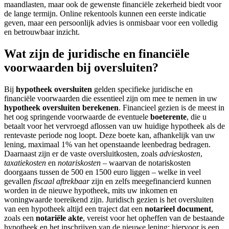
maandlasten, maar ook de gewenste financiële zekerheid biedt voor
de lange termijn. Online rekentools kunnen een eerste indicatie
geven, maar een persoonlijk advies is onmisbaar voor een volledig
en betrouwbaar inzicht.
Wat zijn de juridische en financiële
voorwaarden bij oversluiten?
Bij
hypotheek oversluiten
gelden specifieke juridische en
financiële voorwaarden die essentieel zijn om mee te nemen in uw
hypotheek oversluiten berekenen
. Financieel gezien is de meest in
het oog springende voorwaarde de eventuele
boeterente
, die u
betaalt voor het vervroegd aflossen van uw huidige hypotheek als de
rentevaste periode nog loopt. Deze boete kan, afhankelijk van uw
lening, maximaal 1% van het openstaande leenbedrag bedragen.
Daarnaast zijn er de vaste oversluitkosten, zoals
advieskosten
,
taxatiekosten
en
notariskosten
– waarvan de notariskosten
doorgaans tussen de 500 en 1500 euro liggen – welke in veel
gevallen
fiscaal aftrekbaar
zijn en zelfs meegefinancierd kunnen
worden in de nieuwe hypotheek, mits uw inkomen en
woningwaarde toereikend zijn. Juridisch gezien is het oversluiten
van een hypotheek altijd een traject dat een
notarieel document
,
zoals een
notariële akte
, vereist voor het opheffen van de bestaande
hypotheek en het inschrijven van de nieuwe lening; hiervoor is een