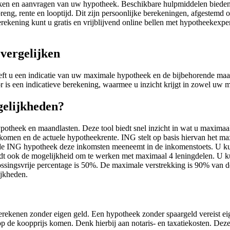
ijken en aanvragen van uw hypotheek. Beschikbare hulpmiddelen bieden
reng, rente en looptijd. Dit zijn persoonlijke berekeningen, afgestem
erekening kunt u gratis en vrijblijvend online bellen met hypotheekexp
vergelijken
ft u een indicatie van uw maximale hypotheek en de bijbehorende maan
or is een indicatieve berekening, waarmee u inzicht krijgt in zowel uw
gelijkheden?
potheek en maandlasten. Deze tool biedt snel inzicht in wat u maximaa
inkomen en de actuele hypotheekrente. ING stelt op basis hiervan het m
 ING hypotheek deze inkomsten meeneemt in de inkomenstoets. U kunt
biedt ook de mogelijkheid om te werken met maximaal 4 leningdelen. U k
ssingsvrije percentage is 50%. De maximale verstrekking is 90% van de
ijkheden.
erekenen zonder eigen geld. Een hypotheek zonder spaargeld vereist ei
p de koopprijs komen. Denk hierbij aan notaris- en taxatiekosten. Deze