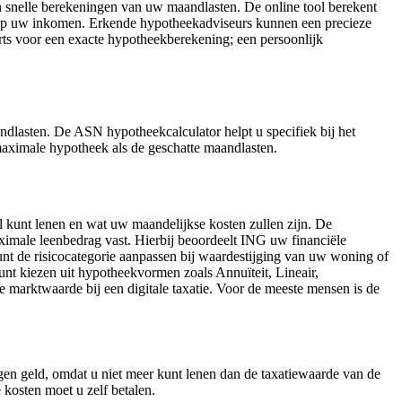
 snelle berekeningen van uw maandlasten. De online tool berekent
d op uw inkomen. Erkende hypotheekadviseurs kunnen een precieze
erts voor een exacte hypotheekberekening; een persoonlijk
dlasten. De ASN hypotheekcalculator helpt u specifiek bij het
 maximale hypotheek als de geschatte maandlasten.
l kunt lenen en wat uw maandelijkse kosten zullen zijn. De
aximale leenbedrag vast. Hierbij beoordeelt ING uw financiële
 de risicocategorie aanpassen bij waardestijging van uw woning of
unt kiezen uit hypotheekvormen zoals Annuïteit, Lineair,
 marktwaarde bij een digitale taxatie. Voor de meeste mensen is de
gen geld, omdat u niet meer kunt lenen dan de taxatiewaarde van de
 kosten moet u zelf betalen.