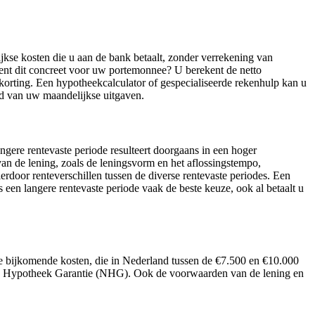
jkse kosten die u aan de bank betaalt, zonder verrekening van
ent dit concreet voor uw portemonnee? U berekent de netto
korting. Een hypotheekcalculator of gespecialiseerde rekenhulp kan u
eld van uw maandelijkse uitgaven.
ngere rentevaste periode resulteert doorgaans in een hoger
van de lening, zoals de leningsvorm en het aflossingstempo,
rdoor renteverschillen tussen de diverse rentevaste periodes. Een
s een langere rentevaste periode vaak de beste keuze, ook al betaalt u
e bijkomende kosten, die in Nederland tussen de €7.500 en €10.000
nale Hypotheek Garantie (NHG). Ook de voorwaarden van de lening en