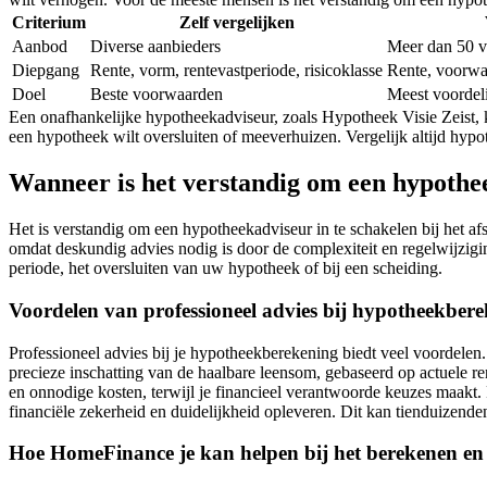
Criterium
Zelf vergelijken
Aanbod
Diverse aanbieders
Meer dan 50 v
Diepgang
Rente, vorm, rentevastperiode, risicoklasse
Rente, voorwaa
Doel
Beste voorwaarden
Meest voordeli
Een onafhankelijke hypotheekadviseur, zoals Hypotheek Visie Zeist, k
een hypotheek wilt oversluiten of meeverhuizen. Vergelijk altijd hyp
Wanneer is het verstandig om een hypothee
Het is verstandig om een hypotheekadviseur in te schakelen bij het 
omdat deskundig advies nodig is door de complexiteit en regelwijziging
periode, het oversluiten van uw hypotheek of bij een scheiding.
Voordelen van professioneel advies bij hypotheekber
Professioneel advies bij je hypotheekberekening biedt veel voordelen
precieze inschatting van de haalbare leensom, gebaseerd op actuele r
en onnodige kosten, terwijl je financieel verantwoorde keuzes maakt.
financiële zekerheid en duidelijkheid opleveren. Dit kan tienduizende
Hoe HomeFinance je kan helpen bij het berekenen e