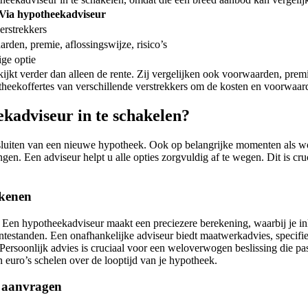
Via hypotheekadviseur
erstrekkers
rden, premie, aflossingswijze, risico’s
ge optie
ijkt verder dan alleen de rente. Zij vergelijken ook voorwaarden, premi
otheekoffertes van verschillende verstrekkers om de kosten en voorwaar
kadviseur in te schakelen?
afsluiten van een nieuwe hypotheek. Ook op belangrijke momenten als w
en. Een adviseur helpt u alle opties zorgvuldig af te wegen. Dit is cru
ekenen
. Een hypotheekadviseur maakt een preciezere berekening, waarbij je in
entestanden. Een onafhankelijke adviseur biedt maatwerkadvies, specifi
 Persoonlijk advies is cruciaal voor een weloverwogen beslissing die p
n euro’s schelen over de looptijd van je hypotheek.
n aanvragen