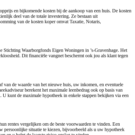
pprijs en bijkomende kosten bij de aankoop van een huis. De kosten
nlijk deel van de totale investering. Ze bestaan uit
psomming van de kosten koper omvat Taxatie, Notaris,
n de Stichting Waarborgfonds Eigen Woningen in ’s-Gravenhage. Het
kloosheid. Dit financiële vangnet beschermt ook jou als klant tegen
af van de waarde van het nieuwe huis, uw inkomen, en eventuele
eekadviseur berekent het maximale leenbedrag ook op basis van
 U kunt de maximale hypotheek in enkele stappen bekijken via een
n hun rentes vergelijken om de beste voorwaarden te vinden. Een
w persoonlijke situatie te kiezen, bijvoorbeeld als u uw hypotheek
 en u helpt de laagste risico opslag te vinden.