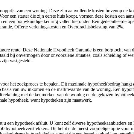
oopprijs van een woning. Deze zijn aanvullende kosten bovenop de koo
or een starter die zijn eerste huis koopt, vormen deze kosten een aanzie
ten en een bouwkundige keuring vallen hieronder. Een gedetailleerde o
ntie, Offerte verleningskosten en Overdrachtsbelasting van 2%.
 lagere rente. Deze Nationale Hypotheek Garantie is een borgtocht va
aald bij onvermogen door onvoorziene situaties, zoals scheiding of wer
zijn vastgesteld.
voor het zoekproces te bepalen. Dit maximale hypotheekbedrag hangt 
p basis van uw inkomen en de marktwaarde van de woning. Een hypoth
dt rekening met de kenmerken van de woning en de gekozen hypotheek.
ximale hypotheek, want hypotheken zijn maatwerk.
dat u een hypotheek afsluit. U kunt zelf diverse hypotheekaanbieders e
50 hypotheekverstrekkers. Dit helpt u de meest voordelige optie voor u
eekadviseur in te schakelen, omdat die een breed aanbod kan vergelijken