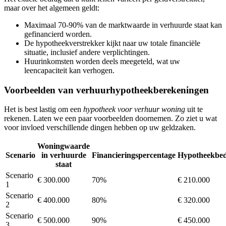
maar over het algemeen geldt:
Maximaal 70-90% van de marktwaarde in verhuurde staat kan
gefinancierd worden.
De hypotheekverstrekker kijkt naar uw totale financiële
situatie, inclusief andere verplichtingen.
Huurinkomsten worden deels meegeteld, wat uw
leencapaciteit kan verhogen.
Voorbeelden van verhuurhypotheekberekeningen
Het is best lastig om een
hypotheek voor verhuur woning
uit te
rekenen. Laten we een paar voorbeelden doornemen. Zo ziet u wat
voor invloed verschillende dingen hebben op uw geldzaken.
Woningwaarde
Scenario
in verhuurde
Financieringspercentage
Hypotheekbe
staat
Scenario
€ 300.000
70%
€ 210.000
1
Scenario
€ 400.000
80%
€ 320.000
2
Scenario
€ 500.000
90%
€ 450.000
3