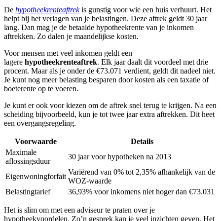
De
hypotheekrenteaftrek
is gunstig voor wie een huis verhuurt. Het
helpt bij het verlagen van je belastingen. Deze aftrek geldt 30 jaar
lang. Dan mag je de betaalde hypotheekrente van je inkomen
aftrekken. Zo dalen je maandelijkse kosten.
Voor mensen met veel inkomen geldt een
lagere
hypotheekrenteaftrek
. Elk jaar daalt dit voordeel met drie
procent. Maar als je onder de €73.071 verdient, geldt dit nadeel niet.
Je kunt nog meer belasting besparen door kosten als een taxatie of
boeterente op te voeren.
Je kunt er ook voor kiezen om de aftrek snel terug te krijgen. Na een
scheiding bijvoorbeeld, kun je tot twee jaar extra aftrekken. Dit heet
een overgangsregeling.
Voorwaarde
Details
Maximale
30 jaar voor hypotheken na 2013
aflossingsduur
Variërend van 0% tot 2,35% afhankelijk van de
Eigenwoningforfait
WOZ-waarde
Belastingtarief
36,93% voor inkomens niet hoger dan €73.031
Het is slim om met een adviseur te praten over je
hypotheekvoordelen. Zo’n gesprek kan je veel inzichten geven. Het