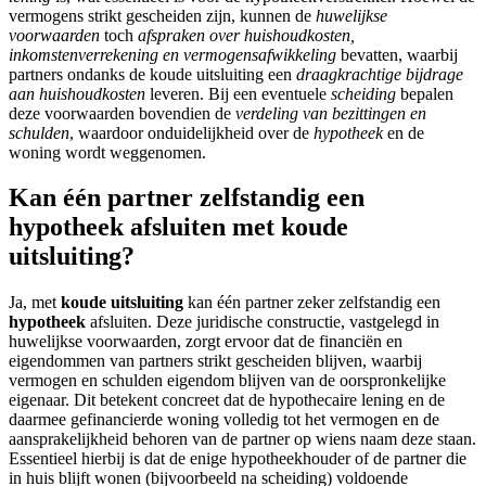
vermogens strikt gescheiden zijn, kunnen de
huwelijkse
voorwaarden
toch
afspraken over huishoudkosten,
inkomstenverrekening en vermogensafwikkeling
bevatten, waarbij
partners ondanks de koude uitsluiting een
draagkrachtige bijdrage
aan huishoudkosten
leveren. Bij een eventuele
scheiding
bepalen
deze voorwaarden bovendien de
verdeling van bezittingen en
schulden
, waardoor onduidelijkheid over de
hypotheek
en de
woning wordt weggenomen.
Kan één partner zelfstandig een
hypotheek afsluiten met koude
uitsluiting?
Ja, met
koude uitsluiting
kan één partner zeker zelfstandig een
hypotheek
afsluiten. Deze juridische constructie, vastgelegd in
huwelijkse voorwaarden, zorgt ervoor dat de financiën en
eigendommen van partners strikt gescheiden blijven, waarbij
vermogen en schulden eigendom blijven van de oorspronkelijke
eigenaar. Dit betekent concreet dat de hypothecaire lening en de
daarmee gefinancierde woning volledig tot het vermogen en de
aansprakelijkheid behoren van de partner op wiens naam deze staan.
Essentieel hierbij is dat de enige hypotheekhouder of de partner die
in huis blijft wonen (bijvoorbeeld na scheiding) voldoende