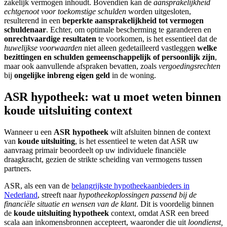
zakelijk vermogen inhoudt. Bovendien kan de
aansprakelijkheid
echtgenoot voor toekomstige schulden
worden uitgesloten,
resulterend in een
beperkte aansprakelijkheid tot vermogen
schuldenaar
. Echter, om optimale bescherming te garanderen en
onrechtvaardige resultaten
te voorkomen, is het essentieel dat de
huwelijkse voorwaarden
niet alleen gedetailleerd vastleggen
welke
bezittingen en schulden gemeenschappelijk of persoonlijk zijn
,
maar ook aanvullende afspraken bevatten, zoals
vergoedingsrechten
bij
ongelijke inbreng eigen geld
in de woning.
ASR hypotheek: wat u moet weten binnen
koude uitsluiting context
Wanneer u een
ASR hypotheek
wilt afsluiten binnen de context
van
koude uitsluiting
, is het essentieel te weten dat ASR uw
aanvraag primair beoordeelt op uw individuele financiële
draagkracht, gezien de strikte scheiding van vermogens tussen
partners.
ASR, als een van de
belangrijkste hypotheekaanbieders in
Nederland
, streeft naar
hypotheekoplossingen passend bij de
financiële situatie en wensen van de klant
. Dit is voordelig binnen
de
koude uitsluiting hypotheek
context, omdat ASR een breed
scala aan inkomensbronnen accepteert, waaronder die uit
loondienst,