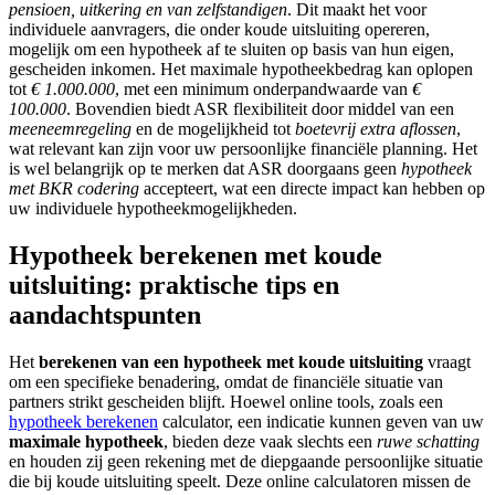
pensioen, uitkering en van zelfstandigen
. Dit maakt het voor
individuele aanvragers, die onder koude uitsluiting opereren,
mogelijk om een hypotheek af te sluiten op basis van hun eigen,
gescheiden inkomen. Het maximale hypotheekbedrag kan oplopen
tot
€ 1.000.000
, met een minimum onderpandwaarde van
€
100.000
. Bovendien biedt ASR flexibiliteit door middel van een
meeneemregeling
en de mogelijkheid tot
boetevrij extra aflossen
,
wat relevant kan zijn voor uw persoonlijke financiële planning. Het
is wel belangrijk op te merken dat ASR doorgaans geen
hypotheek
met BKR codering
accepteert, wat een directe impact kan hebben op
uw individuele hypotheekmogelijkheden.
Hypotheek berekenen met koude
uitsluiting: praktische tips en
aandachtspunten
Het
berekenen van een hypotheek met koude uitsluiting
vraagt
om een specifieke benadering, omdat de financiële situatie van
partners strikt gescheiden blijft. Hoewel online tools, zoals een
hypotheek berekenen
calculator, een indicatie kunnen geven van uw
maximale hypotheek
, bieden deze vaak slechts een
ruwe schatting
en houden zij geen rekening met de diepgaande persoonlijke situatie
die bij koude uitsluiting speelt. Deze online calculatoren missen de