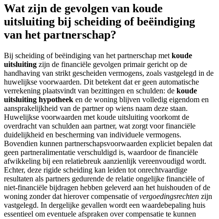
Wat zijn de gevolgen van koude
uitsluiting bij scheiding of beëindiging
van het partnerschap?
Bij scheiding of beëindiging van het partnerschap met
koude
uitsluiting
zijn de financiële gevolgen primair gericht op de
handhaving van strikt gescheiden vermogens, zoals vastgelegd in de
huwelijkse voorwaarden. Dit betekent dat er geen automatische
verrekening plaatsvindt van bezittingen en schulden: de
koude
uitsluiting hypotheek
en de woning blijven volledig eigendom en
aansprakelijkheid van de partner op wiens naam deze staan.
Huwelijkse voorwaarden met koude uitsluiting voorkomt de
overdracht van schulden aan partner, wat zorgt voor financiële
duidelijkheid en bescherming van individuele vermogens.
Bovendien kunnen partnerschapsvoorwaarden expliciet bepalen dat
geen partneralimentatie verschuldigd is, waardoor de financiële
afwikkeling bij een relatiebreuk aanzienlijk vereenvoudigd wordt.
Echter, deze rigide scheiding kan leiden tot onrechtvaardige
resultaten als partners gedurende de relatie ongelijke financiële of
niet-financiële bijdragen hebben geleverd aan het huishouden of de
woning zonder dat hierover compensatie of
vergoedingsrechten
zijn
vastgelegd. In dergelijke gevallen wordt een waardebepaling huis
essentieel om eventuele afspraken over compensatie te kunnen