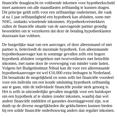
financiële draagkracht en voldoende inkomen voor hypotheekschuld
moet aantonen om alle maandlasten zelfstandig te kunnen dragen.
Dit principe geldt zelfs voor een zelfstandige ondernemer, die vaak
al na 1 jaar zelfstandigheid een hypotheek kan afsluiten, soms met
NHG, ondanks wisselende inkomsten. Hypotheekverstrekkers
zullen de financiële situatie van de aanvragende partner grondig
beoordelen om te verzekeren dat deze de betaling hypotheeklasten
duurzaam kan voldoen.
De burgerlijke staat van een aanvrager, of deze alleenstaand of met
partner is, beïnvloedt de maximale hypotheek. Een alleenstaande
hypotheekaanvrager kan in sommige gevallen zelfs een hogere
hypotheek afsluiten vergeleken met tweeverdieners met hetzelfde
inkomen, met name door de overweging van minder vaste lasten.
Volgens het Budgetinstituut Nibud kan dit voor een alleenstaande
hypotheekaanvrager tot wel €16.000 extra bedragen in Nederland.
Dit benadrukt de mogelijkheid en soms zelfs het financiële voordeel
voor een individu om een koude uitsluiting hypotheek zelfstandig
aan te gaan, mits de individuele financiële positie sterk genoeg is.
Het is zelfs in uitzonderlijke gevallen mogelijk voor een huiskoper
om een hypotheek af te sluiten zonder inkomen, waarbij dan wel
andere financiële middelen of garanties doorslaggevend zijn, wat
duidt op de diverse mogelijkheden die geldschieters kunnen bieden
bij een solide financiële onderbouwing anders dan regulier inkomen.