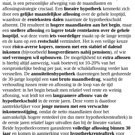
staat, is een persoonlijke afweging van de maandlasten en
aflossingsstrategie cruciaal. Een
lineaire hypotheek
kenmerkt zich
door een
gelijke maandelijkse aflossing
over de gehele looptijd,
waardoor de
rentekosten dalen
naarmate de hypotheekschuld
afneemt. Dit resulteert in
hogere maandlasten aan het begin
, maar
een
snellere aflossing
en
lagere totale rentelasten over de gehele
looptijd
, wat deze vorm
iets voordeliger
maakt op de lange termijn
en de kans op een
restschuld
vermindert. Het is een veilige keuze
voor
risico-averse kopers
,
mensen met een stabiel of dalend
inkomen
(bijvoorbeeld
hoogverdieners nabij pensioen
), of wie
snel vermogen wil opbouwen
. De mogelijkheid tot
extra aflossen
is hierbij altijd aanwezig, vaak boetevrij tot 10-20% van het
oorspronkelijke bedrag per jaar, wat de schuldaflossing verder kan
versnellen. De
annuïteitenhypotheek
daarentegen heeft gedurende
de 30-jarige looptijd een
vast bruto maandbedrag
, waarbij de
verhouding tussen rente en aflossing in de loop van de tijd
verandert: in het begin betaalt men relatief veel rente en weinig
aflossing, wat leidt tot een
langzamere afbouw van de
hypotheekschuld
in de eerste jaren. Deze vorm is daardoor
aantrekkelijker voor
jonge mensen met een verwachte
inkomensstijging
, omdat de netto maandlasten door het
aanvankelijk hogere rentedeel (en dus meer hypotheekrenteaftrek) in
de eerste jaren relatief lager uitvallen dan bij de lineaire variant.
Beide hypotheekvormen garanderen
volledige aflossing binnen 30
jaar
en komen in aanmerking voor
hypotheekrenteaftrek
voor