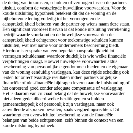
de deling van inkomsten, schulden of vermogen tussen de partners
uitsluit, conform de vastgelegde huwelijkse voorwaarden. Voor de
koude uitsluiting hypotheek betekent dit dat de woning en de
bijbehorende lening volledig tot het vermogen en de
aansprakelijkheid behoren van de partner op wiens naam deze staan.
Een significant voordeel hiervan is dat koude uitsluiting verrekening
bedrijfswaarde voorkomt en de huwelijkse voorwaarden de
aansprakelijkheid echtgenoot voor toekomstige schulden kunnen
uitsluiten, wat met name voor ondernemers bescherming biedt.
Hierdoor is er sprake van een beperkte aansprakelijkheid tot
vermogen schuldenaar, waardoor duidelijk is wie welke financiële
verplichtingen draagt. Hoewel huwelijkse voorwaarden aldus
bescherming van persoonlijke eigendommen bieden en de eigenaar
van de woning eenduidig vastleggen, kan deze rigide scheiding ook
leiden tot onrechtvaardige resultaten indien partners ongelijke
financiële of niet-financiële bijdragen leveren aan de huishouding of
het onroerend goed zonder adequate compensatie of vastlegging.
Het is daarom van cruciaal belang dat de huwelijkse voorwaarden
niet alleen gedetailleerd welke bezittingen en schulden
gemeenschappelijk of persoonlijk zijn vastleggen, maar ook
aanvullende afspraken bevatten, zoals vergoedingsrechten. Dit
waarborgt een evenwichtige bescherming van de financiële
belangen van beide echtgenoten, zelfs binnen de context van een
koude uitsluiting hypotheek.