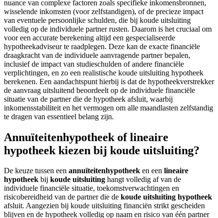
nuance van complexe factoren zoals specifieke inkomensbronnen,
wisselende inkomsten (voor zelfstandigen), of de precieze impact
van eventuele persoonlijke schulden, die bij koude uitsluiting
volledig op de individuele partner rusten. Daarom is het cruciaal om
voor een accurate berekening altijd een gespecialiseerde
hypotheekadviseur te raadplegen. Deze kan de exacte financiële
draagkracht van de individuele aanvragende partner bepalen,
inclusief de impact van studieschulden of andere financiële
verplichtingen, en zo een realistische koude uitsluiting hypotheek
berekenen. Een aandachtspunt hierbij is dat de hypotheekverstrekker
de aanvraag uitsluitend beoordeelt op de individuele financiële
situatie van de partner die de hypotheek afsluit, waarbij
inkomensstabiliteit en het vermogen om alle maandlasten zelfstandig
te dragen van essentieel belang zijn.
Annuïteitenhypotheek of lineaire
hypotheek kiezen bij koude uitsluiting?
De keuze tussen een
annuïteitenhypotheek
en een
lineaire
hypotheek
bij
koude uitsluiting
hangt volledig af van de
individuele financiële situatie, toekomstverwachtingen en
risicobereidheid van de partner die de
koude uitsluiting hypotheek
afsluit. Aangezien bij koude uitsluiting financiën strikt gescheiden
blijven en de hypotheek volledig op naam en risico van één partner