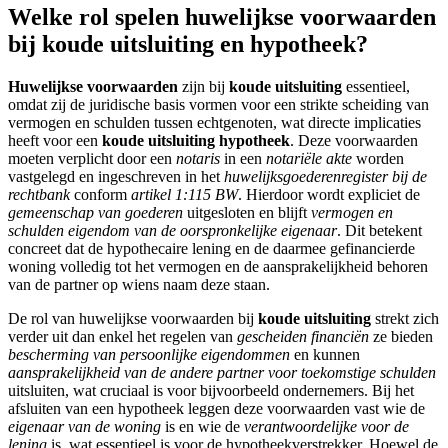
Welke rol spelen huwelijkse voorwaarden
bij koude uitsluiting en hypotheek?
Huwelijkse voorwaarden
zijn bij
koude uitsluiting
essentieel,
omdat zij de juridische basis vormen voor een strikte scheiding van
vermogen en schulden tussen echtgenoten, wat directe implicaties
heeft voor een
koude uitsluiting hypotheek
. Deze voorwaarden
moeten verplicht door een
notaris
in een
notariële akte
worden
vastgelegd en ingeschreven in het
huwelijksgoederenregister bij de
rechtbank
conform
artikel 1:115 BW
. Hierdoor wordt expliciet de
gemeenschap van goederen
uitgesloten en blijft
vermogen en
schulden eigendom van de oorspronkelijke eigenaar
. Dit betekent
concreet dat de hypothecaire lening en de daarmee gefinancierde
woning volledig tot het vermogen en de aansprakelijkheid behoren
van de partner op wiens naam deze staan.
De rol van huwelijkse voorwaarden bij
koude uitsluiting
strekt zich
verder uit dan enkel het regelen van
gescheiden financiën
ze bieden
bescherming van persoonlijke eigendommen
en kunnen
aansprakelijkheid van de andere partner voor toekomstige schulden
uitsluiten, wat cruciaal is voor bijvoorbeeld ondernemers. Bij het
afsluiten van een hypotheek leggen deze voorwaarden vast wie de
eigenaar van de woning
is en wie de
verantwoordelijke voor de
lening
is, wat essentieel is voor de hypotheekverstrekker. Hoewel de