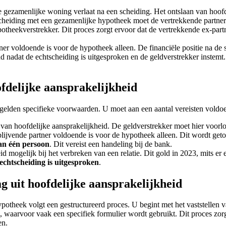
 gezamenlijke woning verlaat na een scheiding. Het ontslaan van hoofde
cheiding met een gezamenlijke hypotheek moet de vertrekkende partner di
theekverstrekker. Dit proces zorgt ervoor dat de vertrekkende ex-partn
ner voldoende is voor de hypotheek alleen. De financiële positie na de
d nadat de echtscheiding is uitgesproken en de geldverstrekker instemt
fdelijke aansprakelijkheid
k gelden specifieke voorwaarden. U moet aan een aantal vereisten voldo
 van hoofdelijke aansprakelijkheid. De geldverstrekker moet hier voor
lijvende partner voldoende is voor de hypotheek alleen. Dit wordt geto
an één persoon
. Dit vereist een handeling bij de bank.
id mogelijk bij het verbreken van een relatie. Dit gold in 2023, mits er 
echtscheiding is uitgesproken
.
g uit hoofdelijke aansprakelijkheid
ypotheek volgt een gestructureerd proces. U begint met het vaststellen
, waarvoor vaak een specifiek formulier wordt gebruikt. Dit proces zo
en.