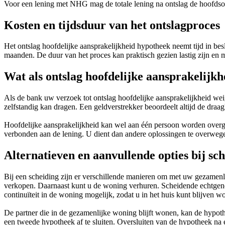
Voor een lening met NHG mag de totale lening na ontslag de hoofdsom,
Kosten en tijdsduur van het ontslagproces
Het ontslag hoofdelijke aansprakelijkheid hypotheek neemt tijd in be
maanden. De duur van het proces kan praktisch gezien lastig zijn en m
Wat als ontslag hoofdelijke aansprakelijkhe
Als de bank uw verzoek tot ontslag hoofdelijke aansprakelijkheid weig
zelfstandig kan dragen. Een geldverstrekker beoordeelt altijd de dra
Hoofdelijke aansprakelijkheid kan wel aan één persoon worden overgedr
verbonden aan de lening. U dient dan andere oplossingen te overweg
Alternatieven en aanvullende opties bij sc
Bij een scheiding zijn er verschillende manieren om met uw gezamenl
verkopen. Daarnaast kunt u de woning verhuren. Scheidende echtgeno
continuïteit in de woning mogelijk, zodat u in het huis kunt blijven w
De partner die in de gezamenlijke woning blijft wonen, kan de hypot
een tweede hypotheek af te sluiten. Oversluiten van de hypotheek na