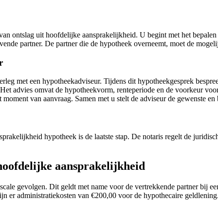
en van ontslag uit hoofdelijke aansprakelijkheid. U begint met het bepa
jvende partner. De partner die de hypotheek overneemt, moet de mogel
r
erleg met een hypotheekadviseur. Tijdens dit hypotheekgesprek bespreek
et advies omvat de hypotheekvorm, renteperiode en de voorkeur voor e
t moment van aanvraag. Samen met u stelt de adviseur de gewenste en 
rakelijkheid hypotheek is de laatste stap. De notaris regelt de juridisc
 hoofdelijke aansprakelijkheid
fiscale gevolgen. Dit geldt met name voor de vertrekkende partner bij 
 zijn er administratiekosten van €200,00 voor de hypothecaire geldleni