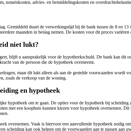
 notariskosten, advies- en bemiddelingskosten en overdrachtsbelasting
slag. Gemiddeld duurt de verwerkingstijd bij de bank tussen de 8 en 13 
eerdere maanden in beslag nemen. De kosten voor dit proces variëren en
id niet lukt?
ert, blijft u aansprakelijk voor de hypotheekschuld. De bank kan dit on
agkracht van de persoon die de hypotheek overneemt.
agen, maar dit lukt alleen als aan de gestelde voorwaarden wordt voldaan
en, zoals de verkoop van de woning.
heiding en hypotheek
ijke hypotheek om te gaan. De opties voor de hypotheek bij scheiding 
ten met een koophuis kunnen kiezen voor hypotheek overnemen. Dit is
onen.
heek overnemen. Vaak is hiervoor een aanvullende hypotheek nodig om 
 een scheiding kan ook helpen om de voorwaarden aan te passen aan uw 