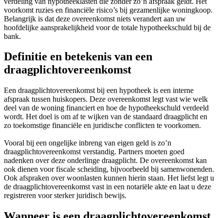
verdeling van hypotheeklasten die zonder zo’n afspraak geldt. Het
voorkomt ruzies en financiële risico’s bij gezamenlijke woningkoop.
Belangrijk is dat deze overeenkomst niets verandert aan uw
hoofdelijke aansprakelijkheid voor de totale hypotheekschuld bij de
bank.
Definitie en betekenis van een
draagplichtovereenkomst
Een draagplichtovereenkomst bij een hypotheek is een interne
afspraak tussen huiskopers. Deze overeenkomst legt vast wie welk
deel van de woning financiert en hoe de hypotheekschuld verdeeld
wordt. Het doel is om af te wijken van de standaard draagplicht en
zo toekomstige financiële en juridische conflicten te voorkomen.
Vooral bij een ongelijke inbreng van eigen geld is zo’n
draagplichtovereenkomst verstandig. Partners moeten goed
nadenken over deze onderlinge draagplicht. De overeenkomst kan
ook dienen voor fiscale scheiding, bijvoorbeeld bij samenwonenden.
Ook afspraken over woonlasten kunnen hierin staan. Het liefst legt u
de draagplichtovereenkomst vast in een notariële akte en laat u deze
registreren voor sterker juridisch bewijs.
Wanneer is een draagplichtovereenkomst