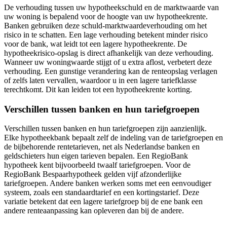
De verhouding tussen uw hypotheekschuld en de marktwaarde van
uw woning is bepalend voor de hoogte van uw hypotheekrente.
Banken gebruiken deze schuld-marktwaardeverhouding om het
risico in te schatten. Een lage verhouding betekent minder risico
voor de bank, wat leidt tot een lagere hypotheekrente. De
hypotheekrisico-opslag is direct afhankelijk van deze verhouding.
Wanneer uw woningwaarde stijgt of u extra aflost, verbetert deze
verhouding. Een gunstige verandering kan de renteopslag verlagen
of zelfs laten vervallen, waardoor u in een lagere tariefklasse
terechtkomt. Dit kan leiden tot een hypotheekrente korting.
Verschillen tussen banken en hun tariefgroepen
Verschillen tussen banken en hun tariefgroepen zijn aanzienlijk.
Elke hypotheekbank bepaalt zelf de indeling van de tariefgroepen en
de bijbehorende rentetarieven, net als Nederlandse banken en
geldschieters hun eigen tarieven bepalen. Een RegioBank
hypotheek kent bijvoorbeeld twaalf tariefgroepen. Voor de
RegioBank Bespaarhypotheek gelden vijf afzonderlijke
tariefgroepen. Andere banken werken soms met een eenvoudiger
systeem, zoals een standaardtarief en een kortingstarief. Deze
variatie betekent dat een lagere tariefgroep bij de ene bank een
andere renteaanpassing kan opleveren dan bij de andere.