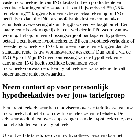
vaste hypotheekrente van ING bestaat uit een productrente en
eventuele kortingen of opslagen. U kunt bijvoorbeeld **0,25%
rentekorting** krijgen als u een actieve betaalrekening bij ING
heeft. Een klant die ING als hoofdbank kiest en een brand- en
schuldsaldoverzekering afsluit, krijgt ook een verlaagd tarief. Een
lagere rente is ook mogelijk bij een verbeterde EPC-score van uw
woning. Let op: bij een aflossingsvrije of banksparen hypotheek
betaalt u een hogere hypotheekrente. Bij een hypotheekverhoging of
tweede hypotheek via ING kunt u een lagere rente krijgen dan de
standaard rente. Is uw woningwaarde gestegen? Dan kunt u via de
ING App of Mijn ING een aanpassing van de hypotheekrente
aanvragen. ING heeft specifieke bepalingen voor
hypotheekvoorwaarden. Een hypotheek met variabele rente valt
onder andere rentevoorwaarden.
Neem contact op voor persoonlijk
hypotheekadvies over jouw tariefgroep
Een hypotheekadviseur kan u adviseren over de tariefklasse van uw
hypotheek. Dit helpt u om uw financiële doelen te behalen. De
adviseur geeft uitleg over aanpassingen van de hypotheekrente, ook
na het afsluiten van uw hypotheek.
U kunt zelf de tariefgroep van uw hypotheek bepalen door het