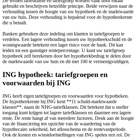
De termen tariefklasse en tariefgroep worden vaak door elkaar
gebruikt en beschrijven hetzelfde principe. Beide verwijzen naar de
verhouding tussen de hoogte van uw hypotheek en de marktwaarde
van uw huis. Deze verhouding is bepalend voor de hypotheekrente
die u betaalt.
Banken gebruiken deze indeling om klanten in tariefgroepen te
verdelen. Een lagere verhouding tussen uw hypotheekschuld en de
woningwaarde betekent een lager risico voor de bank. Dit kan
leiden tot een gunstiger rentepercentage. U kunt uw tariefgroep
hypotheek zelf berekenen door het hypotheekbedrag te delen door
de marktwaarde van uw huis en dit met 100 te vermenigvuldigen.
ING hypotheek: tariefgroepen en
voorwaarden bij ING
ING heeft eigen tariefgroepen en voorwaarden voor hypotheken.
De hypotheekrente bij ING kent **11 schuld-marktwaarde
klassen**, naast de NHG-tariefklassen. Dit betekent dat u sneller
toegang kunt krijgen tot lagere tariefklassen en daarmee een lagere
rente. De rente hangt af van meerdere factoren. Denk aan de hoogte
van de financiering ten opzichte van de waardering van de
hypothecaire zekerheid, het aflosschema en de rentevastperiode.
Ook de kosten en winstdoelstellingen van ING spelen een rol. De