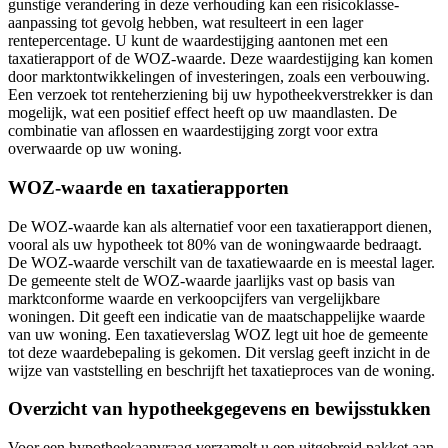
gunstige verandering in deze verhouding kan een risicoklasse-
aanpassing tot gevolg hebben, wat resulteert in een lager
rentepercentage. U kunt de waardestijging aantonen met een
taxatierapport of de WOZ-waarde. Deze waardestijging kan komen
door marktontwikkelingen of investeringen, zoals een verbouwing.
Een verzoek tot renteherziening bij uw hypotheekverstrekker is dan
mogelijk, wat een positief effect heeft op uw maandlasten. De
combinatie van aflossen en waardestijging zorgt voor extra
overwaarde op uw woning.
WOZ-waarde en taxatierapporten
De WOZ-waarde kan als alternatief voor een taxatierapport dienen,
vooral als uw hypotheek tot 80% van de woningwaarde bedraagt.
De WOZ-waarde verschilt van de taxatiewaarde en is meestal lager.
De gemeente stelt de WOZ-waarde jaarlijks vast op basis van
marktconforme waarde en verkoopcijfers van vergelijkbare
woningen. Dit geeft een indicatie van de maatschappelijke waarde
van uw woning. Een taxatieverslag WOZ legt uit hoe de gemeente
tot deze waardebepaling is gekomen. Dit verslag geeft inzicht in de
wijze van vaststelling en beschrijft het taxatieproces van de woning.
Overzicht van hypotheekgegevens en bewijsstukken
Voor een hypotheekaanvraag verzamelt u een uitgebreid pakket aan