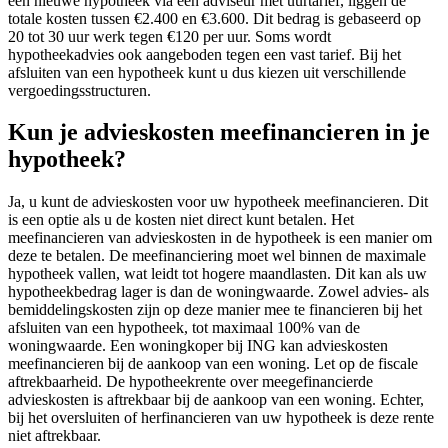
een nieuwe hypotheek via een adviseur met uurtarief, liggen de
totale kosten tussen €2.400 en €3.600. Dit bedrag is gebaseerd op
20 tot 30 uur werk tegen €120 per uur. Soms wordt
hypotheekadvies ook aangeboden tegen een vast tarief. Bij het
afsluiten van een hypotheek kunt u dus kiezen uit verschillende
vergoedingsstructuren.
Kun je advieskosten meefinancieren in je
hypotheek?
Ja, u kunt de advieskosten voor uw hypotheek meefinancieren. Dit
is een optie als u de kosten niet direct kunt betalen. Het
meefinancieren van advieskosten in de hypotheek is een manier om
deze te betalen. De meefinanciering moet wel binnen de maximale
hypotheek vallen, wat leidt tot hogere maandlasten. Dit kan als uw
hypotheekbedrag lager is dan de woningwaarde. Zowel advies- als
bemiddelingskosten zijn op deze manier mee te financieren bij het
afsluiten van een hypotheek, tot maximaal 100% van de
woningwaarde. Een woningkoper bij ING kan advieskosten
meefinancieren bij de aankoop van een woning. Let op de fiscale
aftrekbaarheid. De hypotheekrente over meegefinancierde
advieskosten is aftrekbaar bij de aankoop van een woning. Echter,
bij het oversluiten of herfinancieren van uw hypotheek is deze rente
niet aftrekbaar.