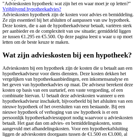
"Advieskosten hypotheek: wat zijn het en waar moet je op letten?"
Vrijblijvend hypotheekadvies?
Advieskosten hypotheek zijn de kosten voor advies en bemiddeling.
Ze zijn essentieel bij het afsluiten of aanpassen van uw hypotheek.
Deze kosten, die u aan de hypotheekadviseur betaalt, variëren sterk
per aanbieder en de complexiteit van uw situatie; gemiddeld liggen
ze tussen €1.295 en €5.500. Op deze pagina leest u waar u op moet
letten om de beste keuze te maken.
Wat zijn advieskosten bij een hypotheek?
Advieskosten bij een hypotheek zijn de kosten die u betaalt aan een
hypotheekadviseur voor diens diensten. Deze kosten dekken het
vergelijken van hypotheekaanbiedingen, een inkomensanalyse en
het geven van hypotheekadvies op maat. De adviseur berekent deze
kosten op basis van een uurtarief, een vaste vergoeding, of een
combinatie hiervan. U betaalt deze advieskosten wanneer u een
hypotheekadviseur inschakelt, bijvoorbeeld bij het afsluiten van een
nieuwe hypotheek of het oversluiten van een bestaande. Bij een
nieuwe hypotheek of verhoging van uw hypotheek is er een
persoonlijk hypotheekadviesrapport nodig waarvoor u advieskosten
betaalt. Het gaat dan om advies- en bemiddelingskosten, soms
aangevuld met afhandelingskosten. Voor een hypotheekafsluiting
liggen de advieskosten doorgaans tussen de €1.500 en €3.000, al