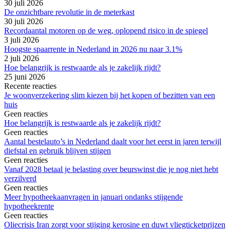
30 juli 2026
De onzichtbare revolutie in de meterkast
30 juli 2026
Recordaantal motoren op de weg, oplopend risico in de spiegel
3 juli 2026
Hoogste spaarrente in Nederland in 2026 nu naar 3.1%
2 juli 2026
Hoe belangrijk is restwaarde als je zakelijk rijdt?
25 juni 2026
Recente reacties
Je woonverzekering slim kiezen bij het kopen of bezitten van een
huis
Geen reacties
Hoe belangrijk is restwaarde als je zakelijk rijdt?
Geen reacties
Aantal bestelauto’s in Nederland daalt voor het eerst in jaren terwijl
diefstal en gebruik blijven stijgen
Geen reacties
Vanaf 2028 betaal je belasting over beurswinst die je nog niet hebt
verzilverd
Geen reacties
Meer hypotheekaanvragen in januari ondanks stijgende
hypotheekrente
Geen reacties
Oliecrisis Iran zorgt voor stijging kerosine en duwt vliegticketprijzen