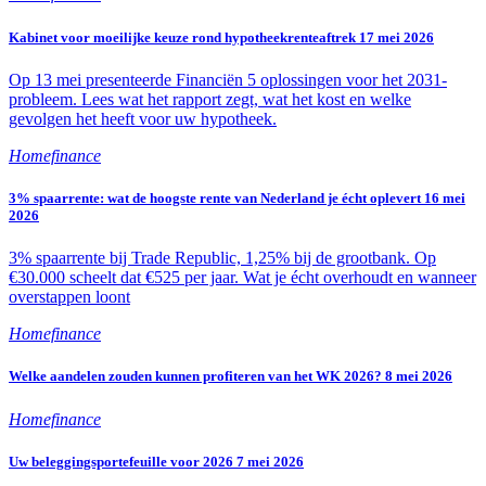
Kabinet voor moeilijke keuze rond hypotheekrenteaftrek
17 mei 2026
Op 13 mei presenteerde Financiën 5 oplossingen voor het 2031-
probleem. Lees wat het rapport zegt, wat het kost en welke
gevolgen het heeft voor uw hypotheek.
Homefinance
3% spaarrente: wat de hoogste rente van Nederland je écht oplevert
16 mei
2026
3% spaarrente bij Trade Republic, 1,25% bij de grootbank. Op
€30.000 scheelt dat €525 per jaar. Wat je écht overhoudt en wanneer
overstappen loont
Homefinance
Welke aandelen zouden kunnen profiteren van het WK 2026?
8 mei 2026
Homefinance
Uw beleggingsportefeuille voor 2026
7 mei 2026