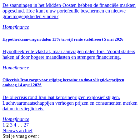
De spanningen in het Midden-Oosten hebben de financiële markten
opgeschud. Hoe kunt u uw portefeuille beschermen en nieuwe
groeimogelijkheden vinden?
Homefinance
Hypotheekaanvragen dalen 11% terwijl rente stabiliseert
5 mei 2026
Hypotheekrente vlakt af, maar aanvragen dalen fors. Vooral starters
haken af door hogere maandlasten en strengere financiering.
Homefinance
Oliecrisis Iran zorgt voor stijging kerosine en duwt vliegticketprijzen
omhoog
14 april 2026
De oliecrisis rond Iran laat kerosineprijzen explosief stijgen.
Luchtvaartmaatschappijen verhogen prijzen en consumenten merken
dat nu in vliegtickets.
Homefinance
1
2
3
4
…
27
Nieuws archief
Stel je vraag over :