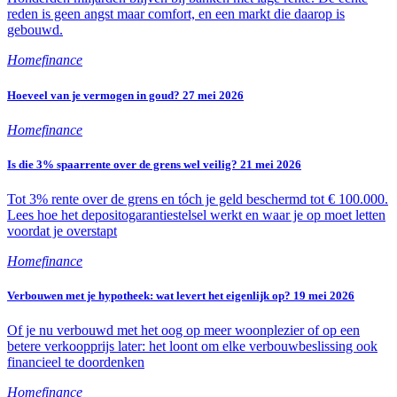
reden is geen angst maar comfort, en een markt die daarop is
gebouwd.
Homefinance
Hoeveel van je vermogen in goud?
27 mei 2026
Homefinance
Is die 3% spaarrente over de grens wel veilig?
21 mei 2026
Tot 3% rente over de grens en tóch je geld beschermd tot € 100.000.
Lees hoe het depositogarantiestelsel werkt en waar je op moet letten
voordat je overstapt
Homefinance
Verbouwen met je hypotheek: wat levert het eigenlijk op?
19 mei 2026
Of je nu verbouwd met het oog op meer woonplezier of op een
betere verkoopprijs later: het loont om elke verbouwbeslissing ook
financieel te doordenken
Homefinance