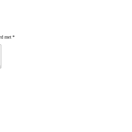
erd met
*