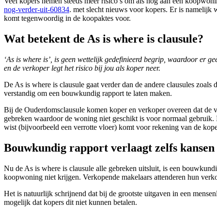
Veel kopers nemen steeds meer risico’s om als nog aan een koopw
nog-verder-uit-60834
. met slecht nieuws voor kopers. Er is namelij
komt tegenwoordig in de koopaktes voor.
Wat betekent de As is where is clausule?
‘As is where is’, is geen wettelijk gedefinieerd begrip, waardoor er ge
en de verkoper legt het risico bij jou als koper neer.
De As is where is clausule gaat verder dan de andere clausules zoals
verstandig om een bouwkundig rapport te laten maken.
Bij de Ouderdomsclausule komen koper en verkoper overeen dat de verk
gebreken waardoor de woning niet geschikt is voor normaal gebruik. D
wist (bijvoorbeeld een verrotte vloer) komt voor rekening van de kope
Bouwkundig rapport verlaagt zelfs kansen
Nu de As is where is clausule alle gebreken uitsluit, is een bouwkun
koopwoning niet krijgen. Verkopende makelaars attenderen hun verko
Het is natuurlijk schrijnend dat bij de grootste uitgaven in een mense
mogelijk dat kopers dit niet kunnen betalen.