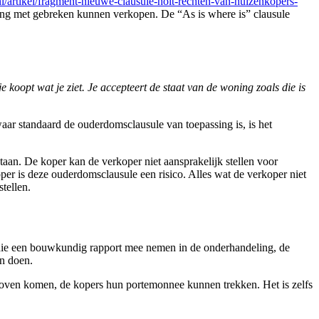
.nl/artikel/fragment-nieuwe-clausule-holt-rechten-van-huizenkopers-
ning met gebreken kunnen verkopen. De “As is where is” clausule
je koopt wat je ziet. Je accepteert de staat van de woning zoals die is
aar standaard de ouderdomsclausule van toepassing is, is het
aan. De koper kan de verkoper niet aansprakelijk stellen voor
er is deze ouderdomsclausule een risico. Alles wat de verkoper niet
tellen.
rs die een bouwkundig rapport mee nemen in de onderhandeling, de
n doen.
aar boven komen, de kopers hun portemonnee kunnen trekken. Het is zelfs