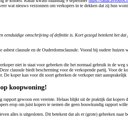
oning te komen. Radar kwam maandag 9 september
https://radar.avrotros
k weer wat nieuws verzonnen om verkopers in te dekken dat zij hun wo
en eenduidige omschrijving of definitie is. Kort gezegd betekent het dat 
 de asbest clausule en de Ouderdomsclausule. Vooral bij oudere huizen w
oper niet in staat voor gebreken die het normaal gebruik in de weg st
eze clausule biedt bescherming voor de verkopende partij. Voor de kop
r. De koper kan voor dit soort gebreken de verkoper niet aansprakelijk s
 op koopwoning!
dig rapport gewoon een vereiste. Helaas blijkt uit de praktijk dat kope
pers erop om juist kopers te nemen die geen bouwkundig rapport wille
nleven alles is uitgesloten. Dit betekent dat als er (grote) gebreken n