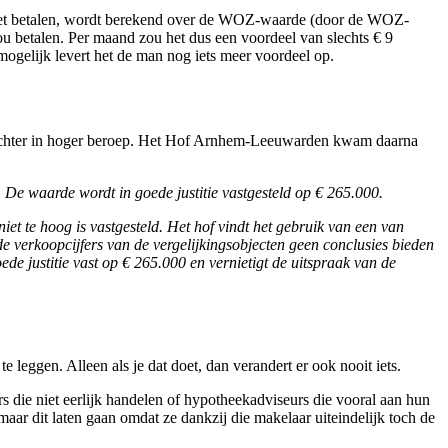
 moet betalen, wordt berekend over de WOZ-waarde (door de WOZ-
u betalen. Per maand zou het dus een voordeel van slechts € 9
ogelijk levert het de man nog iets meer voordeel op.
g echter in hoger beroep. Het Hof Arnhem-Leeuwarden kwam daarna
De waarde wordt in goede justitie vastgesteld op € 265.000.
 te hoog is vastgesteld. Het hof vindt het gebruik van een van
de verkoopcijfers van de vergelijkingsobjecten geen conclusies bieden
e justitie vast op € 265.000 en vernietigt de uitspraak van de
te leggen. Alleen als je dat doet, dan verandert er ook nooit iets.
s die niet eerlijk handelen of hypotheekadviseurs die vooral aan hun
aar dit laten gaan omdat ze dankzij die makelaar uiteindelijk toch de