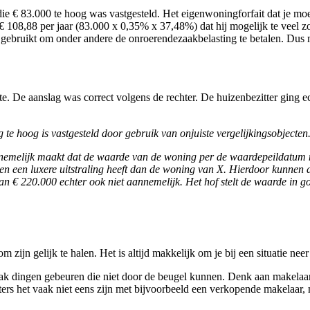
die € 83.000 te hoog was vastgesteld. Het eigenwoningforfait dat je
108,88 per jaar (83.000 x 0,35% x 37,48%) dat hij mogelijk te veel zo
gebruikt om onder andere de onroerendezaakbelasting te betalen. Dus m
e. De aanslag was correct volgens de rechter. De huizenbezitter gin
oog is vastgesteld door gebruik van onjuiste vergelijkingsobjecten. 
melijk maakt dat de waarde van de woning per de waardepeildatum niet
n en een luxere uitstraling heeft dan de woning van X. Hierdoor kunnen 
 220.000 echter ook niet aannemelijk. Het hof stelt de waarde in goed
 zijn gelijk te halen. Het is altijd makkelijk om je bij een situatie neer 
vaak dingen gebeuren die niet door de beugel kunnen. Denk aan makelaar
ers het vaak niet eens zijn met bijvoorbeeld een verkopende makelaar, m