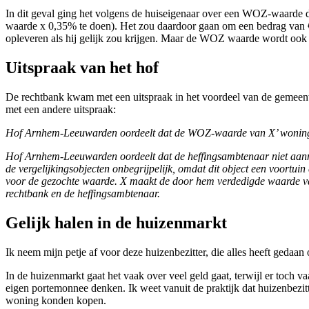
In dit geval ging het volgens de huiseigenaar over een WOZ-waarde 
waarde x 0,35% te doen). Het zou daardoor gaan om een bedrag van € 
opleveren als hij gelijk zou krijgen. Maar de WOZ waarde wordt ook 
Uitspraak van het hof
De rechtbank kwam met een uitspraak in het voordeel van de gemeent
met een andere uitspraak:
Hof Arnhem-Leeuwarden oordeelt dat de WOZ-waarde van X’ woning te h
Hof Arnhem-Leeuwarden oordeelt dat de heffingsambtenaar niet aanne
de vergelijkingsobjecten onbegrijpelijk, omdat dit object een voortui
voor de gezochte waarde. X maakt de door hem verdedigde waarde van €
rechtbank en de heffingsambtenaar.
Gelijk halen in de huizenmarkt
Ik neem mijn petje af voor deze huizenbezitter, die alles heeft gedaan om
In de huizenmarkt gaat het vaak over veel geld gaat, terwijl er toch 
eigen portemonnee denken. Ik weet vanuit de praktijk dat huizenbezitt
woning konden kopen.