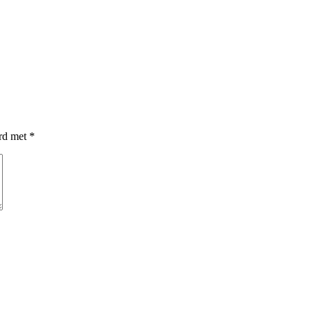
erd met
*