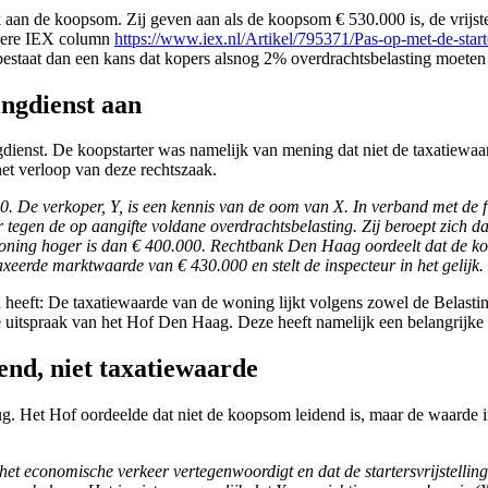
 aan de koopsom. Zij geven aan als de koopsom € 530.000 is, de vrijste
rdere IEX column
https://www.iex.nl/Artikel/795371/Pas-op-met-de-starte
 bestaat dan een kans dat kopers alsnog 2% overdrachtsbelasting moeten 
ingdienst aan
ngdienst. De koopstarter was namelijk van mening dat niet de taxatie
 het verloop van deze rechtszaak.
. De verkoper, Y, is een kennis van de oom van X. In verband met de
gen de op aangifte voldane overdrachtsbelasting. Zij beroept zich daar
woning hoger is dan € 400.000. Rechtbank Den Haag oordeelt dat de k
eerde marktwaarde van € 430.000 en stelt de inspecteur in het gelijk.
eeft: De taxatiewaarde van de woning lijkt volgens zowel de Belasting
cente uitspraak van het Hof Den Haag. Deze heeft namelijk een belangrijke
end, niet taxatiewaarde
ug. Het Hof oordeelde dat niet de koopsom leidend is, maar de waarde i
economische verkeer vertegenwoordigt en dat de startersvrijstelling v