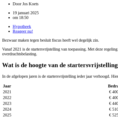
Door
Jos Koets
19 januari 2025
om
18:50
Hypotheek
Reageer nu!
Bezwaar maken tegen besluit fiscus heeft wel degelijk zin.
Vanaf 2021 is de startersvrijstelling van toepassing. Met deze regeli
overdrachtsbelasting.
Wat is de hoogte van de startersvrijstellin
In de afgelopen jaren is de startersvrijstelling ieder jaar verhoogd. Hier
Jaar
Bedra
2021
€ 400
2022
€ 400
2023
€ 440
2024
€ 510
2025
€ 525