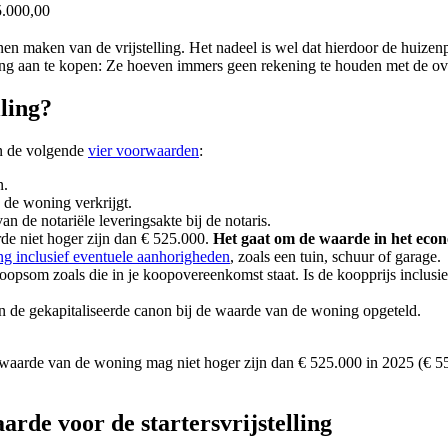
.000,00
n maken van de vrijstelling. Het nadeel is wel dat hierdoor de huizenpri
oning aan te kopen: Ze hoeven immers geen rekening te houden met de ov
lling?
an de volgende
vier voorwaarden
:
n.
 de woning verkrijgt.
 de notariële leveringsakte bij de notaris.
e niet hoger zijn dan € 525.000.
Het gaat om de waarde in het eco
g inclusief eventuele aanhorigheden
, zoals een tuin, schuur of garage.
koopsom zoals die in je koopovereenkomst staat. Is de koopprijs inclus
n de gekapitaliseerde canon bij de waarde van de woning opgeteld.
e waarde van de woning mag niet hoger zijn dan € 525.000 in 2025 (€ 5
arde voor de startersvrijstelling