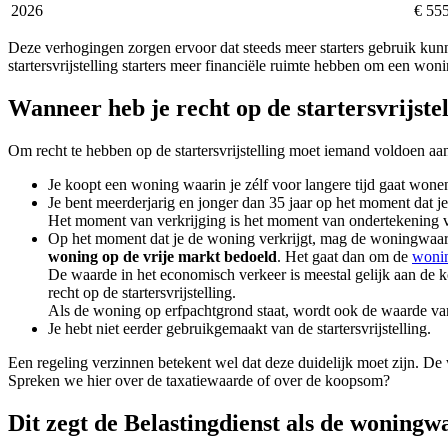
2026
€ 555
Deze verhogingen zorgen ervoor dat steeds meer starters gebruik kunne
startersvrijstelling starters meer financiële ruimte hebben om een w
Wanneer heb je recht op de startersvrijste
Om recht te hebben op de startersvrijstelling moet iemand voldoen a
Je koopt een woning waarin je zélf voor langere tijd gaat wone
Je bent meerderjarig en jonger dan 35 jaar op het moment dat je
Het moment van verkrijging is het moment van ondertekening van
Op het moment dat je de woning verkrijgt, mag de woningwaard
woning op de vrije markt bedoeld
. Het gaat dan om de
wonin
De waarde in het economisch verkeer is meestal gelijk aan de 
recht op de startersvrijstelling.
Als de woning op erfpachtgrond staat, wordt ook de waarde va
Je hebt niet eerder gebruikgemaakt van de startersvrijstelling.
Een regeling verzinnen betekent wel dat deze duidelijk moet zijn. D
Spreken we hier over de taxatiewaarde of over de koopsom?
Dit zegt de Belastingdienst als de woningwa