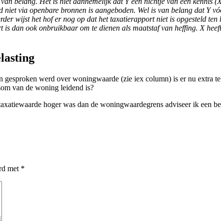
t van belang. Het is niet aannemelijk dat Y een nichtje van een kennis (
d niet via openbare bronnen is aangeboden. Wel is van belang dat Y v
er wijst het hof er nog op dat het taxatierapport niet is opgesteld te
ort is dan ook onbruikbaar om te dienen als maatstaf van heffing. X heef
lasting
leen gesproken werd over woningwaarde (zie iex column) is er nu extra t
som van de woning leidend is?
taxatiewaarde hoger was dan de woningwaardegrens adviseer ik een ber
erd met
*