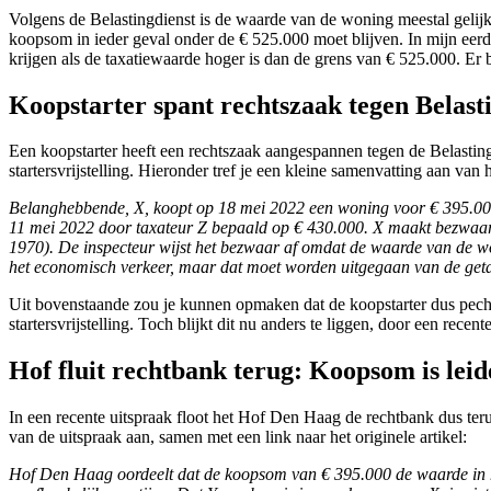
Volgens de Belastingdienst is de waarde van de woning meestal gelijk
koopsom in ieder geval onder de € 525.000 moet blijven. In mijn ee
krijgen als de taxatiewaarde hoger is dan de grens van € 525.000. Er
Koopstarter spant rechtszaak tegen Belast
Een koopstarter heeft een rechtszaak aangespannen tegen de Belasti
startersvrijstelling. Hieronder tref je een kleine samenvatting aan van
Belanghebbende, X, koopt op 18 mei 2022 een woning voor € 395.000
11 mei 2022 door taxateur Z bepaald op € 430.000. X maakt bezwaar te
1970). De inspecteur wijst het bezwaar af omdat de waarde van de 
het economisch verkeer, maar dat moet worden uitgegaan van de getax
Uit bovenstaande zou je kunnen opmaken dat de koopstarter dus pech h
startersvrijstelling. Toch blijkt dit nu anders te liggen, door een re
Hof fluit rechtbank terug: Koopsom is leid
In een recente uitspraak floot het Hof Den Haag de rechtbank dus ter
van de uitspraak aan, samen met een link naar het originele artikel:
Hof Den Haag oordeelt dat de koopsom van € 395.000 de waarde in het 