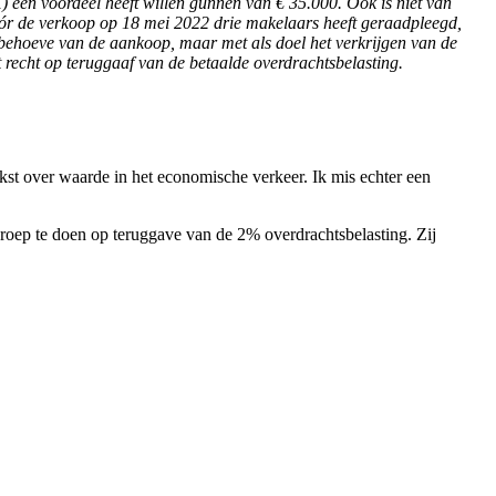
X) een voordeel heeft willen gunnen van € 35.000. Ook is niet van
óór de verkoop op 18 mei 2022 drie makelaars heeft geraadpleegd,
n behoeve van de aankoop, maar met als doel het verkrijgen van de
t recht op teruggaaf van de betaalde overdrachtsbelasting.
ekst over waarde in het economische verkeer. Ik mis echter een
oep te doen op teruggave van de 2% overdrachtsbelasting. Zij