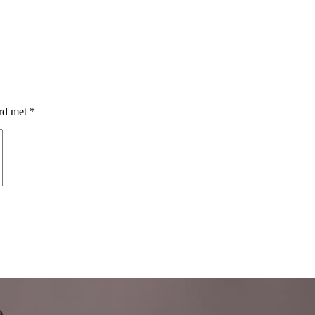
erd met
*