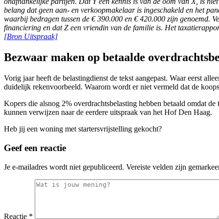
onafhankelijke partijen. Dat Y een kennis is van de oom van X, is nie
belang dat geen aan- en verkoopmakelaar is ingeschakeld en het pan
waarbij bedragen tussen de € 390.000 en € 420.000 zijn genoemd. Verd
financiering en dat Z een vriendin van de familie is. Het taxatierapp
[Bron Uitspraak]
Bezwaar maken op betaalde overdrachtsbe
Vorig jaar heeft de belastingdienst de tekst aangepast. Waar eerst al
duidelijk rekenvoorbeeld. Waarom wordt er niet vermeld dat de koop
Kopers die alsnog 2% overdrachtsbelasting hebben betaald omdat de 
kunnen verwijzen naar de eerdere uitspraak van het Hof Den Haag.
Heb jij een woning met startersvrijstelling gekocht?
Geef een reactie
Je e-mailadres wordt niet gepubliceerd.
Vereiste velden zijn gemarke
Reactie
*