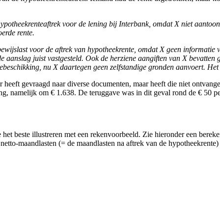
potheekrenteaftrek voor de lening bij Interbank, omdat X niet aantoon
oerde rente.
ewijslast voor de aftrek van hypotheekrente, omdat X geen informatie 
t de aanslag juist vastgesteld. Ook de herziene aangiften van X bevatte
ntebeschikking, nu X daartegen geen zelfstandige gronden aanvoert. Het
 heeft gevraagd naar diverse documenten, maar heeft die niet ontvangen.
ging, namelijk om € 1.638. De teruggave was in dit geval rond de € 50 p
het beste illustreren met een rekenvoorbeeld. Zie hieronder een berek
tto-maandlasten (= de maandlasten na aftrek van de hypotheekrente) z