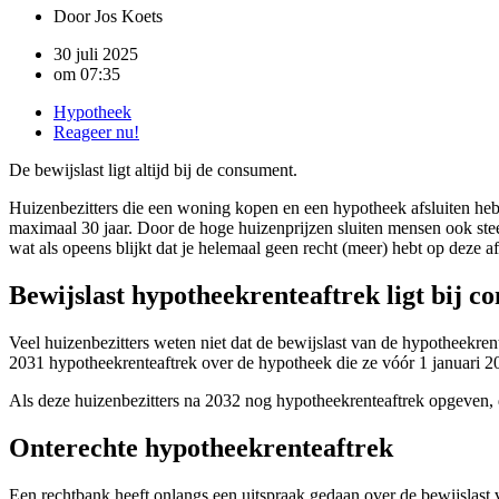
Door
Jos Koets
30 juli 2025
om
07:35
Hypotheek
Reageer nu!
De bewijslast ligt altijd bij de consument.
Huizenbezitters die een woning kopen en een hypotheek afsluiten hebbe
maximaal 30 jaar. Door de hoge huizenprijzen sluiten mensen ook ste
wat als opeens blijkt dat je helemaal geen recht (meer) hebt op deze a
Bewijslast hypotheekrenteaftrek ligt bij c
Veel huizenbezitters weten niet dat de bewijslast van de hypotheekren
2031 hypotheekrenteaftrek over de hypotheek die ze vóór 1 januari 2
Als deze huizenbezitters na 2032 nog hypotheekrenteaftrek opgeven, d
Onterechte hypotheekrenteaftrek
Een rechtbank heeft onlangs een uitspraak gedaan over de bewijslast v