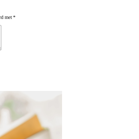
erd met
*