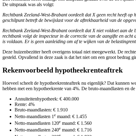
De uitspraak was als volgt:
Rechtbank Zeeland-West-Brabant oordeelt dat X geen recht heeft op hy
geschilpunt betreft de bewijslast voor de aftrekbaarheid van de opgev
Rechtbank Zeeland-West-Brabant oordeelt dat X niet voldoet aan de b
rechtbank volgt de inspecteur in de correctie van de aangifte en ach
is voldaan. Er is geen aanleiding om af te wijken van de belastingre
Deze huizenbezitter heeft overigens totaal niet meegewerkt. De rechter
gesteld. Opvallend in deze zaak is dat het niet om een groot bedrag 
Rekenvoorbeeld hypotheekrenteaftrek
Hoeveel scheelt de hypotheekrenteaftrek nu eigenlijk? Dat kunnen we 
hebben met een hypotheekrente van 4%. De bruto-maandlasten en de ne
Annuïteitenhypotheek: € 400.000
Rente: 4%
Bruto-maandlasten: € 1.910
e
Netto-maandlasten 1
maand: € 1.455
e
Netto-maandlasten 120
maand: € 1.560
e
Netto-maandlasten 240
maand: € 1.716
e