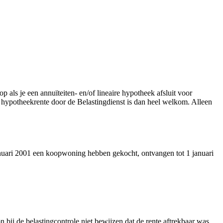
 als je een annuïteiten- en/of lineaire hypotheek afsluit voor
 hypotheekrente door de Belastingdienst is dan heel welkom. Alleen
 januari 2001 een koopwoning hebben gekocht, ontvangen tot 1 januari
bij de belastingcontrole niet bewijzen dat de rente aftrekbaar was.