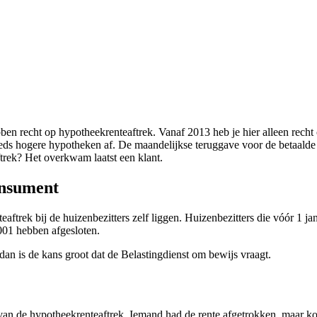
n recht op hypotheekrenteaftrek. Vanaf 2013 heb je hier alleen recht op
eds hogere hypotheken af. De maandelijkse teruggave voor de betaalde
ftrek? Het overkwam laatst een klant.
onsument
teaftrek bij de huizenbezitters zelf liggen. Huizenbezitters die vóór 1
001 hebben afgesloten.
an is de kans groot dat de Belastingdienst om bewijs vraagt.
an de hypotheekrenteaftrek. Iemand had de rente afgetrokken, maar kon 