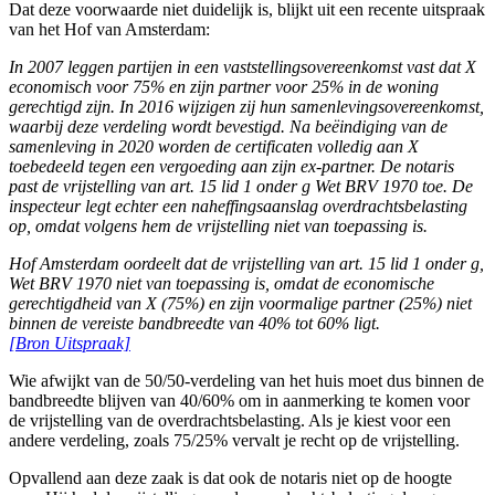
Dat deze voorwaarde niet duidelijk is, blijkt uit een recente uitspraak
van het Hof van Amsterdam:
In 2007 leggen partijen in een vaststellingsovereenkomst vast dat X
economisch voor 75% en zijn partner voor 25% in de woning
gerechtigd zijn. In 2016 wijzigen zij hun samenlevingsovereenkomst,
waarbij deze verdeling wordt bevestigd. Na beëindiging van de
samenleving in 2020 worden de certificaten volledig aan X
toebedeeld tegen een vergoeding aan zijn ex-partner. De notaris
past de vrijstelling van art. 15 lid 1 onder g Wet BRV 1970 toe. De
inspecteur legt echter een naheffingsaanslag overdrachtsbelasting
op, omdat volgens hem de vrijstelling niet van toepassing is.
Hof Amsterdam oordeelt dat de vrijstelling van art. 15 lid 1 onder g,
Wet BRV 1970 niet van toepassing is, omdat de economische
gerechtigdheid van X (75%) en zijn voormalige partner (25%) niet
binnen de vereiste bandbreedte van 40% tot 60% ligt.
[Bron Uitspraak]
Wie afwijkt van de 50/50-verdeling van het huis moet dus binnen de
bandbreedte blijven van 40/60% om in aanmerking te komen voor
de vrijstelling van de overdrachtsbelasting. Als je kiest voor een
andere verdeling, zoals 75/25% vervalt je recht op de vrijstelling.
Opvallend aan deze zaak is dat ook de notaris niet op de hoogte