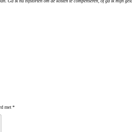
an. Ga ik nu bijstorten om de kosten te compenseren, of ga ik mijn gel
erd met
*