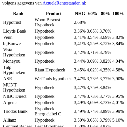
volgens gegevens van
ActueleRentestanden.nl
:
Bank
Product
NHG
60%
80%
100%
Woon Bewust
Hypotrust
2,68%
Hypotheek
Lloyds Bank
Hypotheek
3,36%
3,65%
3,70%
Venn
Hypotheek
3,41%
3,54%
3,69%
3,82%
bijBouwe
Hypotheek
3,41%
3,55%
3,72%
3,84%
Vista
Hypotheek
3,42%
3,71%
3,79%
Hypotheken
Moneyou
Hypotheek
3,44%
3,69%
3,82%
4,04%
Tulp
Riant Hypotheek
3,45%
4,02%
4,35%
4,58%
Hypotheken
ASR
WelThuis hypotheek
3,47%
3,73%
3,77%
3,90%
MUNT
Hypotheek
3,47%
3,75%
3,84%
Hypotheken
NIBC Direct
Hypotheek
3,47%
3,73%
3,77%
3,95%
Argenta
Hypotheek
3,49%
3,69%
3,73%
4,01%
Hypotheek
Triodos Bank
3,49%
3,74%
3,89%
3,99%
Energielabel C
Allianz
Hypotheek
3,50%
3,65%
3,79%
5,10%
Centraal Beheer
Leef Hypotheek
3,50%
3,68%
3,82%