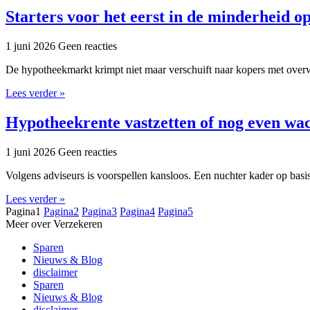
Starters voor het eerst in de minderheid 
1 juni 2026
Geen reacties
De hypotheekmarkt krimpt niet maar verschuift naar kopers met overwa
Lees verder »
Hypotheekrente vastzetten of nog even wac
1 juni 2026
Geen reacties
Volgens adviseurs is voorspellen kansloos. Een nuchter kader op basis 
Lees verder »
Pagina
1
Pagina
2
Pagina
3
Pagina
4
Pagina
5
Meer over Verzekeren
Sparen
Nieuws & Blog
disclaimer
Sparen
Nieuws & Blog
disclaimer