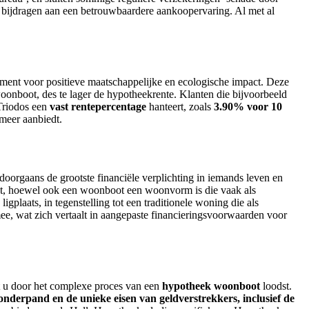
 bijdragen aan een betrouwbaardere aankoopervaring. Al met al
ement voor positieve maatschappelijke en ecologische impact. Deze
woonboot, des te lager de hypotheekrente. Klanten die bijvoorbeeld
Triodos een
vast rentepercentage
hanteert, zoals
3.90% voor 10
 meer aanbiedt.
doorgaans de grootste financiële verplichting in iemands leven en
at, hoewel ook een woonboot een woonvorm is die vaak als
igplaats, in tegenstelling tot een traditionele woning die als
mee, wat zich vertaalt in aangepaste financieringsvoorwaarden voor
t u door het complexe proces van een
hypotheek woonboot
loodst.
onderpand en de unieke eisen van geldverstrekkers, inclusief de