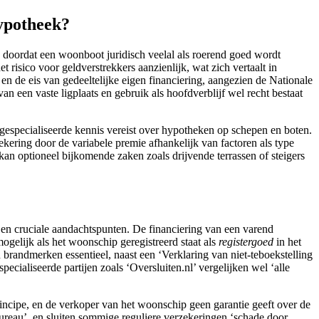
hypotheek?
 doordat een woonboot juridisch veelal als roerend goed wordt
t risico voor geldverstrekkers aanzienlijk, wat zich vertaalt in
en de eis van gedeeltelijke eigen financiering, aangezien de Nationale
 een vaste ligplaats en gebruik als hoofdverblijf wel recht bestaat
n gespecialiseerde kennis vereist over hypotheken op schepen en boten.
ring door de variabele premie afhankelijk van factoren als type
kan optioneel bijkomende zaken zoals drijvende terrassen of steigers
 en cruciale aandachtspunten. De financiering van een varend
mogelijk als het woonschip geregistreerd staat als
registergoed
in het
brandmerken essentieel, naast een ‘Verklaring van niet-teboekstelling
ecialiseerde partijen zoals ‘Oversluiten.nl’ vergelijken wel ‘alle
rincipe, en de verkoper van het woonschip geen garantie geeft over de
bureau’, en sluiten sommige reguliere verzekeringen ‘schade door