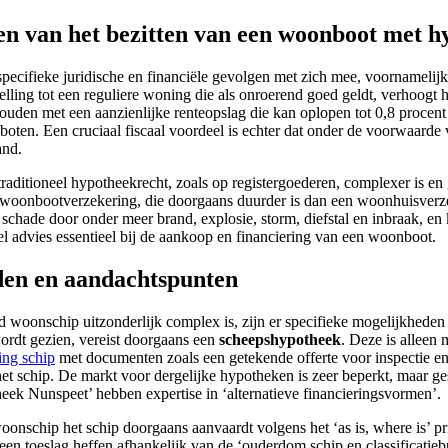
lgen van het bezitten van een woonboot met 
cifieke juridische en financiële gevolgen met zich mee, voornamelijk
elling tot een reguliere woning die als onroerend goed geldt, verhoogt he
ouden met een aanzienlijke renteopslag die kan oplopen tot 0,8 procent 
n. Een cruciaal fiscaal voordeel is echter dat onder de voorwaarde van
and.
 traditioneel hypotheekrecht, zoals op registergoederen, complexer is e
woonbootverzekering, die doorgaans duurder is dan een woonhuisverzeke
 schade door onder meer brand, explosie, storm, diefstal en inbraak, en 
l advies essentieel bij de aankoop en financiering van een woonboot.
den en aandachtspunten
 woonschip uitzonderlijk complex is, zijn er specifieke mogelijkheden
rdt gezien, vereist doorgaans een
scheepshypotheek
. Deze is alleen 
ing schip
met documenten zoals een getekende offerte voor inspectie en 
et schip. De markt voor dergelijke hypotheken is zeer beperkt, maar gesp
eek Nunspeet’ hebben expertise in ‘alternatieve financieringsvormen’.
oonschip het schip doorgaans aanvaardt volgens het ‘as is, where is’ p
 een toeslag heffen afhankelijk van de ‘ouderdom schip en classificatie