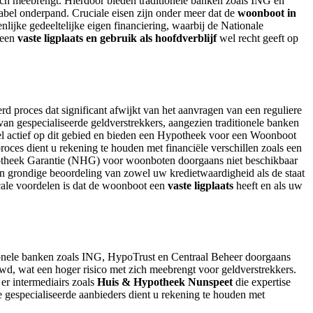
zich meebrengt. Hierdoor bieden traditionele banken zoals ING en
el onderpand. Cruciale eisen zijn onder meer dat de
woonboot in
enlijke gedeeltelijke eigen financiering, waarbij de Nationale
 een
vaste ligplaats en gebruik als hoofdverblijf
wel recht geeft op
d proces dat significant afwijkt van het aanvragen van een reguliere
an gespecialiseerde geldverstrekkers, aangezien traditionele banken
l actief op dit gebied en bieden een Hypotheek voor een Woonboot
roces dient u rekening te houden met financiële verschillen zoals een
otheek Garantie (NHG) voor woonboten doorgaans niet beschikbaar
 grondige beoordeling van zowel uw kredietwaardigheid als de staat
scale voordelen is dat de woonboot een
vaste ligplaats
heeft en als uw
itionele banken zoals ING, HypoTrust en Centraal Beheer doorgaans
d, wat een hoger risico met zich meebrengt voor geldverstrekkers.
 er intermediairs zoals
Huis & Hypotheek Nunspeet
die expertise
e gespecialiseerde aanbieders dient u rekening te houden met