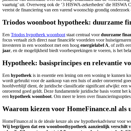
vaartuig’ uit. Overweeg ook de ‘3 HISWA-zekerheden’ die HISWA Cert
vereist de financiering van een varend woonschip grondig onderzoek e
Triodos woonboot hypotheek: duurzame fi
Een
Triodos hypotheek woonboot
staat centraal voor
duurzame fina
focus vertaalt zich direct naar financiële voordelen voor huiseigenar
investeren in een woonboot met een hoog
energielabel A
, of zelfs e
jaar
, en de mogelijkheid biedt voorbesprekingen te voeren, is het be
Hypotheek: basisprincipes en relevantie v
Een
hypotheek
is in essentie een lening om een woning te kunnen kop
wordt gebruikt voor de aankoop van een huis of ander onroerend goed
hoofdverblijf dient, de juridische classificatie significant afwijkt: ee
onroerend goed geldt. Deze fundamentele juridische basis vormt het k
een
hypotheek woonboot
. Om meer te leren over financieringsoptie
Waarom kiezen voor HomeFinance.nl als 
HomeFinance.nl is de ideale keuze als uw hypotheekadviseur voor wo
Wij begrijpen dat een woonboothypotheek aanzienlijk verschilt v