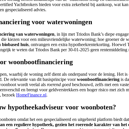
ified Yachtbrokers bieden voor extra zekerheid bij aankoop, wat kan
n gespecialiseerd advies.
nanciering voor waterwoningen
nciering van waterwoningen
, in lijn met Triodos Bank’s diepe engag
en die kiezen voor een milieuvriendelijke waterwoning; hoe groener de 
en
biobased huis
, ontvangen een extra hypotheekrentekorting. Hoewel 
langrijk te weten dat Triodos Bank per 30-01-2025 geen rentemiddeling
oor woonbootfinanciering
en, waarbij de woning zelf dient als onderpand voor de lening. Het is 
. De relevantie van dit basisprincipe voor
woonbootfinanciering
is d
n woonboot wordt veelal als
roerend goed
beschouwd, zelfs met een vaste l
ernverschil en brengt voor geldverstrekkers een hoger risico met zich 
s, bezoek
HomeFinance.nl
.
uw hypotheekadviseur voor woonboten?
onboten omdat het een gespecialiseerd en uitgebreid platform biedt da
an een reguliere hypotheek, gezien het roerende karakter van het 