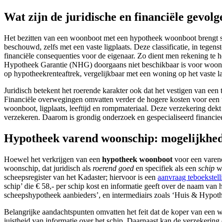
Wat zijn de juridische en financiële gevo
Het bezitten van een woonboot met een hypotheek woonboot brengt spe
beschouwd, zelfs met een vaste ligplaats. Deze classificatie, in tegenst
financiële consequenties voor de eigenaar. Zo dient men rekening te h
Hypotheek Garantie (NHG) doorgaans niet beschikbaar is voor woonbote
op hypotheekrenteaftrek, vergelijkbaar met een woning op het vaste l
Juridisch betekent het roerende karakter ook dat het vestigen van een
Financiële overwegingen omvatten verder de hogere kosten voor een 
woonboot, ligplaats, leeftijd en rompmateriaal. Deze verzekering dekt
verzekeren. Daarom is grondig onderzoek en gespecialiseerd financiee
Hypotheek varend woonschip: mogelijkhe
Hoewel het verkrijgen van een
hypotheek woonboot
voor een varend
woonschip, dat juridisch als
roerend goed
en specifiek als een
schip
wo
scheepsregister van het Kadaster; hiervoor is een
aanvraag teboekstell
schip’ die € 58,- per schip kost en informatie geeft over de naam van h
scheepshypotheek aanbieders’, en intermediairs zoals ‘Huis & Hypoth
Belangrijke aandachtspunten omvatten het feit dat de koper van een w
juistheid van informatie over het schip. Daarnaast kan de verzekering