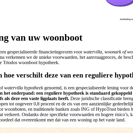
ing van uw woonboot
s een gespecialiseerde financieringsvorm voor
watervilla, woonark of w
gina verkennen we de unieke voorwaarden, het aanvraagproces, de besch
de Triodos woonboot hypotheek.
 hoe verschilt deze van een reguliere hypo
of
watervilla hypotheek
genoemd, is een gespecialiseerde lening voor d
 in het onderpand: een reguliere hypotheek is standaard gekoppeld 
als deze een vaste ligplaats heeft.
Deze juridische classificatie bren
pen tot ongeveer 0,8 procent en de eis van een aanzienlijke gedeeltelijk
 woonboten, en traditionele banken zoals ING of HypoTrust bieden hi
t verkeert. Ondanks deze specifieke voorwaarden en hogere risico’s, k
 voordeel dat overeenkomt met dat van een woning op het vaste land.