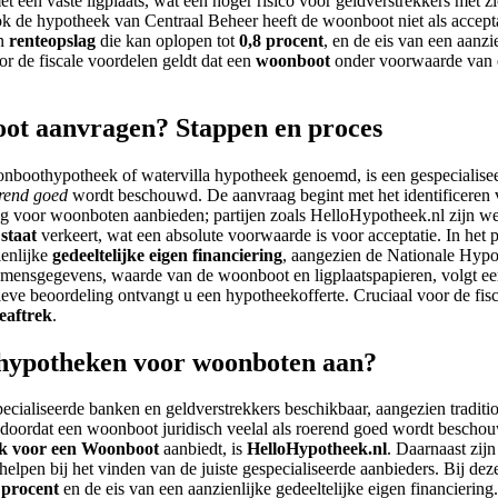
t een vaste ligplaats, wat een hoger risico voor geldverstrekkers met 
de hypotheek van Centraal Beheer heeft de woonboot niet als acceptab
en
renteopslag
die kan oplopen tot
0,8 procent
, en de eis van een aanzi
r de fiscale voordelen geldt dat een
woonboot
onder voorwaarde van
oot aanvragen? Stappen en proces
nboothypotheek of watervilla hypotheek genoemd, is een gespecialiseer
rend goed
wordt beschouwd. De aanvraag begint met het identificeren v
g voor woonboten aanbieden; partijen zoals HelloHypotheek.nl zijn we
staat
verkeert, wat een absolute voorwaarde is voor acceptatie. In het p
ienlijke
gedeeltelijke eigen financiering
, aangezien de Nationale Hyp
ensgegevens, waarde van de woonboot en ligplaatspapieren, volgt een
ieve beoordeling ontvangt u een hypotheekofferte. Cruciaal voor de fi
eaftrek
.
 hypotheken voor woonboten aan?
especialiseerde banken en geldverstrekkers beschikbaar, aangezien trad
oordat een woonboot juridisch veelal als roerend goed wordt beschouw
k voor een Woonboot
aanbiedt, is
HelloHypotheek.nl
. Daarnaast zijn
lpen bij het vinden van de juiste gespecialiseerde aanbieders. Bij dez
 procent
en de eis van een aanzienlijke gedeeltelijke eigen financiering.