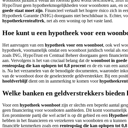
woonboot juridisch veelal als roerend goed wordt beschouwd, zelfs me
HypoTrust geen hypotheekmogelijkheden voor woonboten aan, en ook 
goede staat moet zijn
. Financieel vertaalt het hogere risico zich in e
Hypotheek Garantie (NHG) doorgaans niet beschikbaar is. Echter, voo
hypotheekrenteaftrek
, net als een woning op het vaste land.
Hoe kunt u een hypotheek voor een woonb
Het aanvragen van een
hypotheek voor een woonboot
, ook wel woo
hypotheek, voornamelijk omdat een woonboot juridisch veelal als
roe
zoals ING, HypoTrust en Centraal Beheer doorgaans geen financierin
aan. Vervolgens is het van cruciaal belang dat de
woonboot in goede 
renteopslag die kan oplopen tot 0,8 procent
en de eis van een aanz
is. Na het verzamelen van de benodigde documenten, waaronder inkom
van de woonboot door de geselecteerde geldverstrekker. Bij een posit
hoofdverblijf
dient om in aanmerking te komen voor
hypotheekrent
Welke banken en geldverstrekkers bieden
Voor een
hypotheek woonboot
zijn er slechts een beperkt aantal g
geen financiering voor woonboten aanbieden. Dit komt voornamelijk d
Een prominente partij die wel actief is op dit gebied en een
Hypothee
hebben in het financieren en verzekeren van woonboten en u kunnen he
financiële kenmerken zoals een
renteopslag die kan oplopen tot 0,8