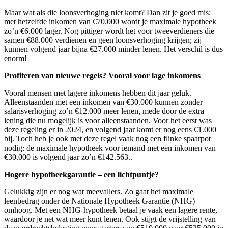
Maar wat als die loonsverhoging niet komt? Dan zit je goed mis:
met hetzelfde inkomen van €70.000 wordt je maximale hypotheek
zo’n €6.000 lager. Nog pittiger wordt het voor tweeverdieners die
samen €88.000 verdienen en geen loonsverhoging krijgen; zij
kunnen volgend jaar bijna €27.000 minder lenen. Het verschil is dus
enorm!
Profiteren van nieuwe regels? Vooral voor lage inkomens
Vooral mensen met lagere inkomens hebben dit jaar geluk.
Alleenstaanden met een inkomen van €30.000 kunnen zonder
salarisverhoging zo’n €12.000 meer lenen, mede door de extra
lening die nu mogelijk is voor alleenstaanden. Voor het eerst was
deze regeling er in 2024, en volgend jaar komt er nog eens €1.000
bij. Toch heb je ook met deze regel vaak nog een flinke spaarpot
nodig: de maximale hypotheek voor iemand met een inkomen van
€30.000 is volgend jaar zo’n €142.563..
Hogere hypotheekgarantie – een lichtpuntje?
Gelukkig zijn er nog wat meevallers. Zo gaat het maximale
leenbedrag onder de Nationale Hypotheek Garantie (NHG)
omhoog. Met een NHG-hypotheek betaal je vaak een lagere rente,
waardoor je net wat meer kunt lenen. Ook stijgt de vrijstelling van