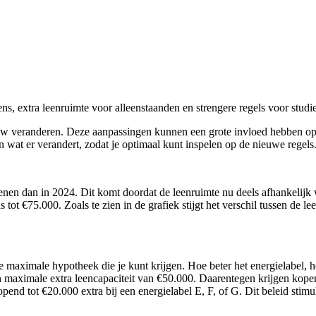
extra leenruimte voor alleenstaanden en strengere regels voor studi
euw veranderen. Deze aanpassingen kunnen een grote invloed hebben o
n wat er verandert, zodat je optimaal kunt inspelen op de nieuwe regels
nen dan in 2024. Dit komt doordat de leenruimte nu deels afhankelijk w
t €75.000. Zoals te zien in de grafiek stijgt het verschil tussen de le
 de maximale hypotheek die je kunt krijgen. Hoe beter het energielabel
n maximale extra leencapaciteit van €50.000. Daarentegen krijgen koper
nd tot €20.000 extra bij een energielabel E, F, of G. Dit beleid stimu