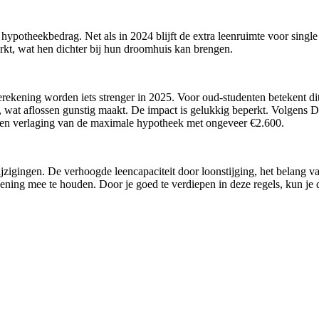
ypotheekbedrag. Net als in 2024 blijft de extra leenruimte voor single
kt, wat hen dichter bij hun droomhuis kan brengen.
ekening worden iets strenger in 2025. Voor oud-studenten betekent dit 
ng, wat aflossen gunstig maakt. De impact is gelukkig beperkt. Volgens
en verlaging van de maximale hypotheek met ongeveer €2.600.
ijzigingen. De verhoogde leencapaciteit door loonstijging, het belang v
ning mee te houden. Door je goed te verdiepen in deze regels, kun je d