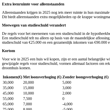
Extra leenruimte voor alleenstaanden
Alleenstaanden krijgen in 2025 nog iets meer ruimte in hun maximale h
Dit biedt alleenstaanden extra mogelijkheden op de krappe woningmar
Meewegen van studieschuld verandert
De regels voor het meenemen van een studieschuld in de hypotheekber
Een studieschuld telt nu alleen op basis van de maandelijkse aflossi
studieschuld van €25.000 en een gezamenlijk inkomen van €90.000 e
Kortom
Voor wie in 2025 een huis wil kopen, zijn er een aantal belangrijke w
gewijzigde regels voor studieschuld, vormen allemaal factoren om reke
droomhuis komen.
Inkomen(€)
Met loonsverhoging (€)
Zonder loongsverhoging (€)
30,000
20,000
5,000
35,000
15,000
3,000
45,000
10,000
2,000
55,000
7,500
0
65,000
7,000
-4,000
75,000
8,000
-5,000