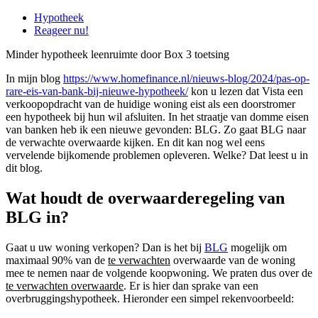
Hypotheek
Reageer nu!
Minder hypotheek leenruimte door Box 3 toetsing
In mijn blog
https://www.homefinance.nl/nieuws-blog/2024/pas-op-
rare-eis-van-bank-bij-nieuwe-hypotheek/
kon u lezen dat Vista een
verkoopopdracht van de huidige woning eist als een doorstromer
een hypotheek bij hun wil afsluiten. In het straatje van domme eisen
van banken heb ik een nieuwe gevonden: BLG. Zo gaat BLG naar
de verwachte overwaarde kijken. En dit kan nog wel eens
vervelende bijkomende problemen opleveren. Welke? Dat leest u in
dit blog.
Wat houdt de overwaarderegeling van
BLG in?
Gaat u uw woning verkopen? Dan is het bij
BLG
mogelijk om
maximaal 90% van de
te verwachten
overwaarde van de woning
mee te nemen naar de volgende koopwoning. We praten dus over de
te verwachten overwaarde
. Er is hier dan sprake van een
overbruggingshypotheek. Hieronder een simpel rekenvoorbeeld: