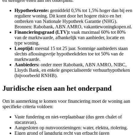
en strengere eisen aan het onderpand.
Hypotheekrente:
gemiddeld 0,5% tot 1,5% hoger dan bij een
reguliere woning. Dit komt door het hogere risico en het
ontbreken van Nationale Hypotheek Garantie (NHG).
Bronnen: Rabobank, ABN AMRO, vakantiewoningkopen.nl.
Financieringsgraad (LTV):
vaak maximaal 60% tot 80%
van de marktwaarde, afhankelijk van aanbieder, locatie en
type woning.
Looptijd:
meestal 15 tot 25 jaar. Sommige aanbieders staan
slechts aflossingsvrije hypotheekdelen toe tot 50% van de
marktwaarde.
Aanbieders:
onder meer Rabobank, ABN AMRO, NIBC,
Lloyds Bank, en enkele gespecialiseerde verhuurhypotheken
(bijvoorbeeld RNHB).
Juridische eisen aan het onderpand
Om in aanmerking te komen voor financiering moet de woning aan
specifieke criteria voldoen:
Vaste fundering en niet-verplaatsbaar (dus geen chalet of
stacaravan).
Aangesloten op nutsvoorzieningen: water, elektra, riolering.
Eigen grond of langdurig recht van erfpacht (geen