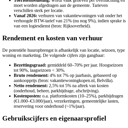
Toeristenbelasting:
wordt vaak geheven per overnachting en
moet worden afgedragen aan de gemeente. Tarieven
verschillen sterk per locatie.
Vanaf 2026:
verhuren van vakantiewoningen valt onder het
verhoogde BTW-tarief van 21% (nu nog 9%), indien sprake is
van een logiesdienst (bron: Rijksoverheid).
Rendement en kosten van verhuur
De potentiële huuropbrengst is afhankelijk van locatie, seizoen, type
woning en marketing. De volgende cijfers zijn gangbaar:
Bezettingsgraad:
gemiddeld 60–70% per jaar. Hoogseizoen
tot 90%, laagseizoen < 30%.
Bruto rendement:
4% tot 7% op jaarbasis, gebaseerd op
aankoopprijs (bron: vakantiewoningkopen.nl, Belvilla).
Netto rendement:
2,5% tot 5% na aftrek van kosten
(onderhoud, beheer, parkbijdrage, afschrijving).
Kostenposten:
o.a. platformkosten (10–25%), parkbijdragen
(€1.000–€3.000/jaar), verzekeringen, gemeentelijke lasten,
reservering voor onderhoud (~1%/jaar).
Gebruikscijfers en eigenaarsprofiel