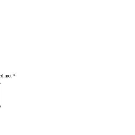
erd met
*