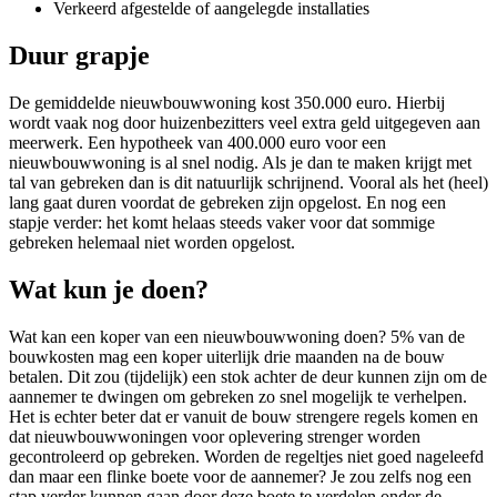
Verkeerd afgestelde of aangelegde installaties
Duur grapje
De gemiddelde nieuwbouwwoning kost 350.000 euro. Hierbij
wordt vaak nog door huizenbezitters veel extra geld uitgegeven aan
meerwerk. Een hypotheek van 400.000 euro voor een
nieuwbouwwoning is al snel nodig. Als je dan te maken krijgt met
tal van gebreken dan is dit natuurlijk schrijnend. Vooral als het (heel)
lang gaat duren voordat de gebreken zijn opgelost. En nog een
stapje verder: het komt helaas steeds vaker voor dat sommige
gebreken helemaal niet worden opgelost.
Wat kun je doen?
Wat kan een koper van een nieuwbouwwoning doen? 5% van de
bouwkosten mag een koper uiterlijk drie maanden na de bouw
betalen. Dit zou (tijdelijk) een stok achter de deur kunnen zijn om de
aannemer te dwingen om gebreken zo snel mogelijk te verhelpen.
Het is echter beter dat er vanuit de bouw strengere regels komen en
dat nieuwbouwwoningen voor oplevering strenger worden
gecontroleerd op gebreken. Worden de regeltjes niet goed nageleefd
dan maar een flinke boete voor de aannemer? Je zou zelfs nog een
stap verder kunnen gaan door deze boete te verdelen onder de