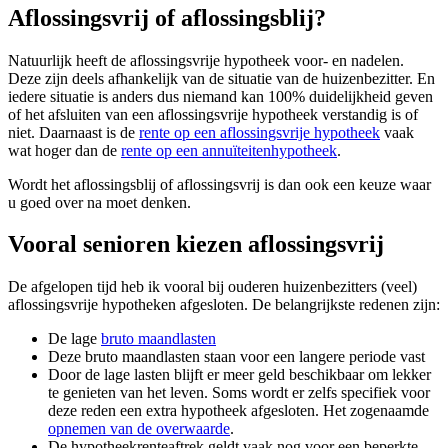
Aflossingsvrij of aflossingsblij?
Natuurlijk heeft de aflossingsvrije hypotheek voor- en nadelen.
Deze zijn deels afhankelijk van de situatie van de huizenbezitter. En
iedere situatie is anders dus niemand kan 100% duidelijkheid geven
of het afsluiten van een aflossingsvrije hypotheek verstandig is of
niet. Daarnaast is de
rente op een aflossingsvrije hypotheek
vaak
wat hoger dan de
rente op een annuïteitenhypotheek
.
Wordt het aflossingsblij of aflossingsvrij is dan ook een keuze waar
u goed over na moet denken.
Vooral senioren kiezen aflossingsvrij
De afgelopen tijd heb ik vooral bij ouderen huizenbezitters (veel)
aflossingsvrije hypotheken afgesloten. De belangrijkste redenen zijn:
De lage
bruto maandlasten
Deze bruto maandlasten staan voor een langere periode vast
Door de lage lasten blijft er meer geld beschikbaar om lekker
te genieten van het leven. Soms wordt er zelfs specifiek voor
deze reden een extra hypotheek afgesloten. Het zogenaamde
opnemen van de overwaarde
.
De hypotheekrenteaftrek geldt vaak nog voor een beperkte