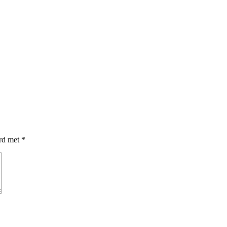
erd met
*