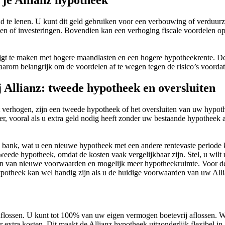
 je Allianz hypotheek
ld te lenen. U kunt dit geld gebruiken voor een verbouwing of verduu
en of investeringen. Bovendien kan een verhoging fiscale voordelen op
ijgt te maken met hogere maandlasten en een hogere hypotheekrente. D
daarom belangrijk om de voordelen af te wegen tegen de risico’s voorda
 Allianz: tweede hypotheek en oversluiten
lt verhogen, zijn een tweede hypotheek of het oversluiten van uw hypot
, vooral als u extra geld nodig heeft zonder uw bestaande hypotheek aa
e bank, wat u een nieuwe hypotheek met een andere rentevaste periode
tweede hypotheek, omdat de kosten vaak vergelijkbaar zijn. Stel, u wi
en van nieuwe voorwaarden en mogelijk meer hypotheekruimte. Voor de
potheek kan wel handig zijn als u de huidige voorwaarden van uw All
aflossen. U kunt tot 100% van uw eigen vermogen boetevrij aflossen. Wat
extra kosten. Dit maakt de Allianz hypotheek uitzonderlijk flexibel in 