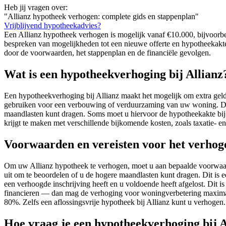
Heb jij vragen over:
"Allianz hypotheek verhogen: complete gids en stappenplan"
Vrijblijvend hypotheekadvies?
Een Allianz hypotheek verhogen is mogelijk vanaf €10.000, bijvoorb
bespreken van mogelijkheden tot een nieuwe offerte en hypotheekakte.
door de voorwaarden, het stappenplan en de financiële gevolgen.
Wat is een hypotheekverhoging bij Allianz
Een hypotheekverhoging bij Allianz maakt het mogelijk om extra geld
gebruiken voor een verbouwing of verduurzaming van uw woning. Dit p
maandlasten kunt dragen. Soms moet u hiervoor de hypotheekakte bij 
krijgt te maken met verschillende bijkomende kosten, zoals taxatie-
Voorwaarden en vereisten voor het verhoge
Om uw Allianz hypotheek te verhogen, moet u aan bepaalde voorwaarden
uit om te beoordelen of u de hogere maandlasten kunt dragen. Dit is
een verhoogde inschrijving heeft en u voldoende heeft afgelost. Dit i
financieren — dan mag de verhoging voor woningverbetering maxima
80%. Zelfs een aflossingsvrije hypotheek bij Allianz kunt u verhogen
Hoe vraag je een hypotheekverhoging bij 