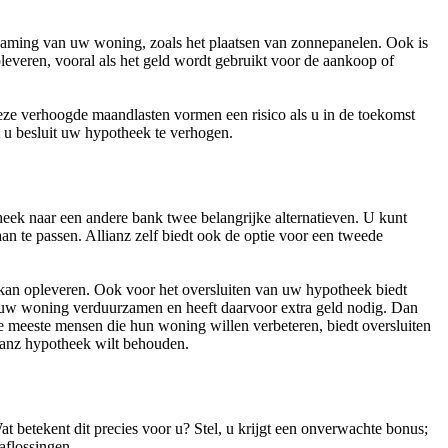
rzaming van uw woning, zoals het plaatsen van zonnepanelen. Ook is
leveren, vooral als het geld wordt gebruikt voor de aankoop of
eze verhoogde maandlasten vormen een risico als u in de toekomst
t u besluit uw hypotheek te verhogen.
heek naar een andere bank twee belangrijke alternatieven. U kunt
n te passen. Allianz zelf biedt ook de optie voor een tweede
 kan opleveren. Ook voor het oversluiten van uw hypotheek biedt
lt uw woning verduurzamen en heeft daarvoor extra geld nodig. Dan
 meeste mensen die hun woning willen verbeteren, biedt oversluiten
ianz hypotheek wilt behouden.
 betekent dit precies voor u? Stel, u krijgt een onverwachte bonus;
aflossingen.