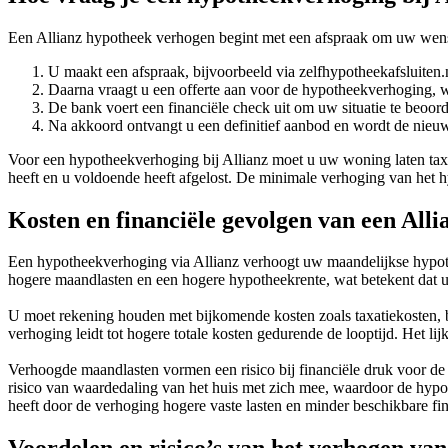
Een Allianz hypotheek verhogen begint met een afspraak om uw wensen
U maakt een afspraak, bijvoorbeeld via zelfhypotheekafsluiten
Daarna vraagt u een offerte aan voor de hypotheekverhoging, 
De bank voert een financiële check uit om uw situatie te beoord
Na akkoord ontvangt u een definitief aanbod en wordt de nieu
Voor een hypotheekverhoging bij Allianz moet u uw woning laten tax
heeft en u voldoende heeft afgelost. De minimale verhoging van het 
Kosten en financiële gevolgen van een All
Een hypotheekverhoging via Allianz verhoogt uw maandelijkse hypot
hogere maandlasten en een hogere hypotheekrente, wat betekent dat u 
U moet rekening houden met bijkomende kosten zoals taxatiekosten, be
verhoging leidt tot hogere totale kosten gedurende de looptijd. Het lijk
Verhoogde maandlasten vormen een risico bij financiële druk voor d
risico van waardedaling van het huis met zich mee, waardoor de hypot
heeft door de verhoging hogere vaste lasten en minder beschikbare fin