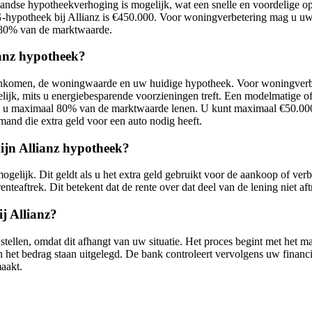
andse hypotheekverhoging is mogelijk, wat een snelle en voordelige op
-hypotheek bij Allianz is €450.000. Voor woningverbetering mag u uw
 80% van de marktwaarde.
anz hypotheek?
inkomen, de woningwaarde en uw huidige hypotheek. Voor woningverb
jk, mits u energiebesparende voorzieningen treft. Een modelmatige of
 u maximaal 80% van de marktwaarde lenen. U kunt maximaal €50.000 
and die extra geld voor een auto nodig heeft.
mijn Allianz hypotheek?
mogelijk. Dit geldt als u het extra geld gebruikt voor de aankoop of 
nteaftrek. Dit betekent dat de rente over dat deel van de lening niet a
j Allianz?
 stellen, omdat dit afhangt van uw situatie. Het proces begint met het 
 het bedrag staan uitgelegd. De bank controleert vervolgens uw financi
maakt.