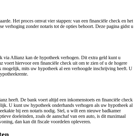
rde. Het proces omvat vier stappen: van een financiële check en het
e verhoging zonder notaris tot de opties behoort. Deze pagina gidst u
k via Allianz kan de hypotheek verhogen. Dit extra geld kunt u
voert hiervoor een financiële check uit om te zien of u de hogere
 mogelijk, mits uw hypotheek al een verhoogde inschrijving heeft. U
hypotheekrente.
nz heeft. De bank voert altijd een inkomenstoets en financiële check
gelijk. U kunt uw hypotheek onderhands verhogen als uw hypotheek al
eekakte bij een notaris nodig. Stel, u wilt een nieuwe badkamer
ve doeleinden, zoals de aanschaf van een auto, is dit maximaal
oning, dan kan dit fiscale voordelen opleveren.
ten