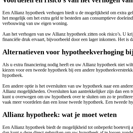
Voordelen en risico’s van het verhogen van
Een Allianz hypotheek verhogen biedt u de mogelijkheid om extra ge
het mogelijk om het extra geld te besteden aan consumptieve doeleind
verbouwing van uw eigen woning.
Aan het verhogen van uw Allianz hypotheek zitten ook risico’s. U kr
financiële druk ervaart, bijvoorbeeld door een lager inkomen. Het is 
Alternatieven voor hypotheekverhoging bij
Als u extra financiering nodig heeft en uw Allianz hypotheek niet wi
kiezen voor een tweede hypotheek bij een andere hypotheekverstrekker
hypotheek.
Een andere optie is het oversluiten van uw hypotheek naar een ander
Allianz mogelijkheden. Oversluiten kan aantrekkelijker zijn dan een 
kunt u overwegen om uw hypotheek over te sluiten om zo te profiter
vaak meer voordelen dan een losse tweede hypotheek. Een tweede hy
Allianz hypotheek: wat je moet weten
Een Allianz hypotheek biedt de mogelijkheid tot onbeperkt boetevrij 
dan kunt u deze direct gebruiken om uw hypotheek af te lossen zonder 