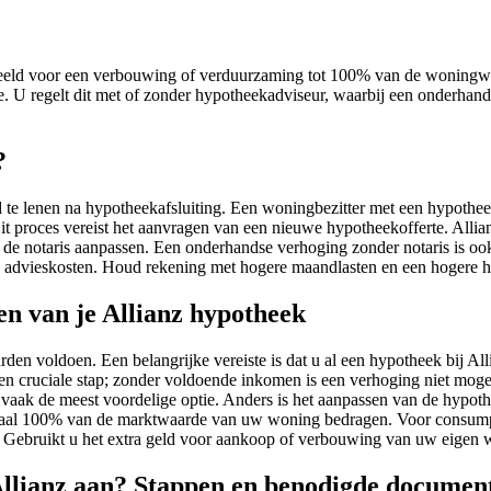
eeld voor een verbouwing of verduurzaming tot 100% van de woningwaa
 U regelt dit met of zonder hypotheekadviseur, waarbij een onderhands
?
 te lenen na hypotheekafsluiting. Een woningbezitter met een hypothee
roces vereist het aanvragen van een nieuwe hypotheekofferte. Allianz 
de notaris aanpassen. Een onderhandse verhoging zonder notaris is ook
 en advieskosten. Houd rekening met hogere maandlasten en een hogere 
n van je Allianz hypotheek
 voldoen. Een belangrijke vereiste is dat u al een hypotheek bij Allia
 een cruciale stap; zonder voldoende inkomen is een verhoging niet mo
s vaak de meest voordelige optie. Anders is het aanpassen van de hypoth
al 100% van de marktwaarde van uw woning bedragen. Voor consumptie
. Gebruikt u het extra geld voor aankoop of verbouwing van uw eigen w
Allianz aan? Stappen en benodigde documen