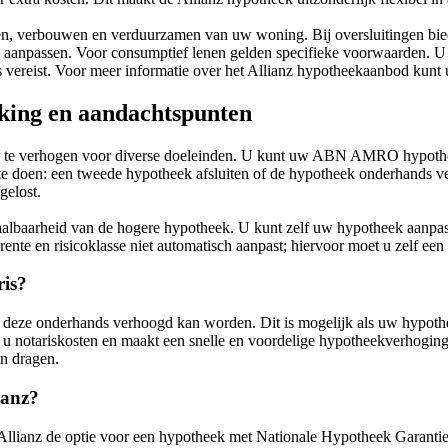
sen, verbouwen en verduurzamen van uw woning. Bij oversluitingen bied
ie aanpassen. Voor consumptief lenen gelden specifieke voorwaarden. U 
vereist. Voor meer informatie over het Allianz hypotheekaanbod kunt u
ing en aandachtspunten
te verhogen voor diverse doeleinden. U kunt uw ABN AMRO hypothee
 te doen: een tweede hypotheek afsluiten of de hypotheek onderhands v
gelost.
albaarheid van de hogere hypotheek. U kunt zelf uw hypotheek aanpas
te en risicoklasse niet automatisch aanpast; hiervoor moet u zelf een
ris?
deze onderhands verhoogd kan worden. Dit is mogelijk als uw hypotheek
t u notariskosten en maakt een snelle en voordelige hypotheekverhog
n dragen.
ianz?
Allianz de optie voor een hypotheek met Nationale Hypotheek Garantie