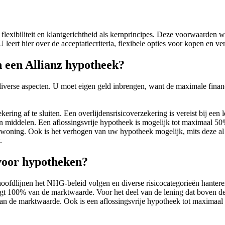
lexibiliteit en klantgerichtheid als kernprincipes. Deze voorwaarden w
ert hier over de acceptatiecriteria, flexibele opties voor kopen en ve
n een Allianz hypotheek?
diverse aspecten. U moet eigen geld inbrengen, want de maximale fina
ring af te sluiten. Een overlijdensrisicoverzekering is vereist bij een l
igen middelen. Een aflossingsvrije hypotheek is mogelijk tot maximaal 
ning. Ook is het verhogen van uw hypotheek mogelijk, mits deze al bi
.
 voor hypotheken?
n hoofdlijnen het NHG-beleid volgen en diverse risicocategorieën hanter
aagt 100% van de marktwaarde. Voor het deel van de lening dat boven de
% van de marktwaarde. Ook is een aflossingsvrije hypotheek tot maxima