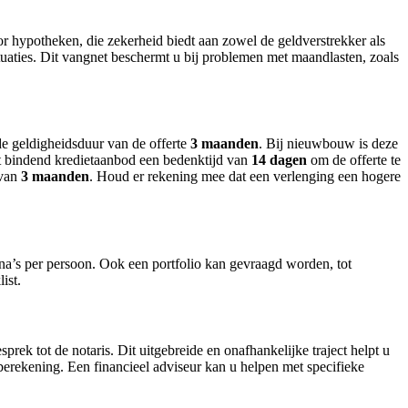
 hypotheken, die zekerheid biedt aan zowel de geldverstrekker als
tuaties. Dit vangnet beschermt u bij problemen met maandlasten, zoals
de geldigheidsduur van de offerte
3 maanden
. Bij nieuwbouw is deze
 het bindend kredietaanbod een bedenktijd van
14 dagen
om de offerte te
 van
3 maanden
. Houd er rekening mee dat een verlenging een hogere
a’s per persoon. Ook een portfolio kan gevraagd worden, tot
ist.
rek tot de notaris. Dit uitgebreide en onafhankelijke traject helpt u
erekening. Een financieel adviseur kan u helpen met specifieke