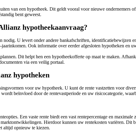
uiten van een hypotheek. Dit geldt vooral voor nieuwe ondernemers of 
fstandig bent geweest.
 Allianz hypotheekaanvraag?
 nodig. U levert onder andere bankafschriften, identificatiebewijzen e
-jaarinkomen. Ook informatie over eerder afgesloten hypotheken en uw 
gplannen. Dit helpt hen een hypotheekofferte op maat te maken. Afhanke
ocumenten via een veilig portaal.
lianz hypotheken
flossingsvormen voor uw hypotheek. U kunt de rente vastzetten voor diver
 wordt beïnvloed door de rentevastperiode en uw risicocategorie, waarbi
teopties. Een vaste rente biedt een vast rentepercentage en maximale ze
an marktontwikkelingen. Hierdoor kunnen uw rentekosten variëren. Dit bi
t altijd opnieuw te kiezen.