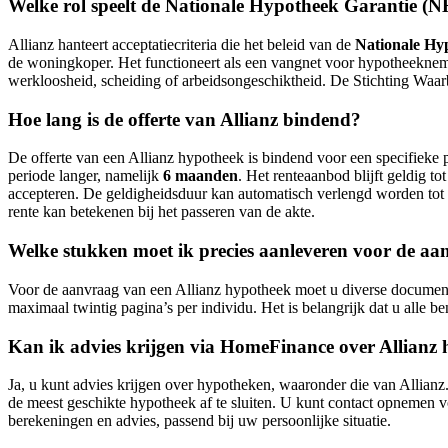
Welke rol speelt de Nationale Hypotheek Garantie (N
Allianz hanteert acceptatiecriteria die het beleid van de
Nationale Hy
de woningkoper. Het functioneert als een vangnet voor hypotheeknemer
werkloosheid, scheiding of arbeidsongeschiktheid. De Stichting W
Hoe lang is de offerte van Allianz bindend?
De offerte van een Allianz hypotheek is bindend voor een specifieke 
periode langer, namelijk
6 maanden
. Het renteaanbod blijft geldig t
accepteren. De geldigheidsduur kan automatisch verlengd worden to
rente kan betekenen bij het passeren van de akte.
Welke stukken moet ik precies aanleveren voor de a
Voor de aanvraag van een Allianz hypotheek moet u diverse document
maximaal twintig pagina’s per individu. Het is belangrijk dat u alle 
Kan ik advies krijgen via HomeFinance over Allianz
Ja, u kunt advies krijgen over hypotheken, waaronder die van Allianz. 
de meest geschikte hypotheek af te sluiten. U kunt contact opnemen 
berekeningen en advies, passend bij uw persoonlijke situatie.