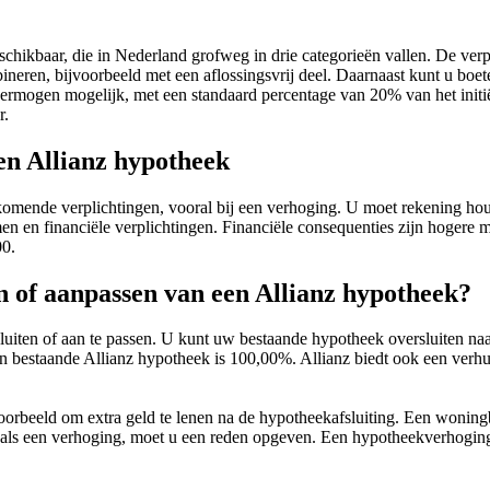
hikbaar, die in Nederland grofweg in drie categorieën vallen. De verpli
neren, bijvoorbeeld met een aflossingsvrij deel. Daarnaast kunt u boete
en vermogen mogelijk, met een standaard percentage van 20% van het ini
r.
en Allianz hypotheek
jkomende verplichtingen, vooral bij een verhoging. U moet rekening hou
 en financiële verplichtingen. Financiële consequenties zijn hogere m
00.
n of aanpassen van een Allianz hypotheek?
uiten of aan te passen. U kunt uw bestaande hypotheek oversluiten naar
een bestaande Allianz hypotheek is 100,00%. Allianz biedt ook een verh
oorbeeld om extra geld te lenen na de hypotheekafsluiting. Een woning
 zoals een verhoging, moet u een reden opgeven. Een hypotheekverhoging