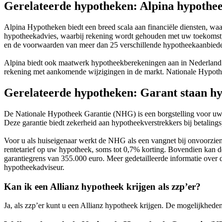
Gerelateerde hypotheken: Alpina hypothe
Alpina Hypotheken biedt een breed scala aan financiële diensten, wa
hypotheekadvies, waarbij rekening wordt gehouden met uw toekomstpl
en de voorwaarden van meer dan 25 verschillende hypotheekaanbiede
Alpina biedt ook maatwerk hypotheekberekeningen aan in Nederland
rekening met aankomende wijzigingen in de markt. Nationale Hypothe
Gerelateerde hypotheken: Garant staan h
De Nationale Hypotheek Garantie (NHG) is een borgstelling voor uw 
Deze garantie biedt zekerheid aan hypotheekverstrekkers bij betaling
Voor u als huiseigenaar werkt de NHG als een vangnet bij onvoorziene
rentetarief op uw hypotheek, soms tot 0,7% korting. Bovendien ka
garantiegrens van 355.000 euro. Meer gedetailleerde informatie over 
hypotheekadviseur.
Kan ik een Allianz hypotheek krijgen als zzp’er?
Ja, als zzp’er kunt u een Allianz hypotheek krijgen. De mogelijkheden