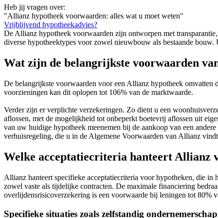
Heb jij vragen over:
"Allianz hypotheek voorwaarden: alles wat u moet weten"
Vrijblijvend hypotheekadvies?
De Allianz hypotheek voorwaarden zijn ontworpen met transparantie, f
diverse hypotheektypes voor zowel nieuwbouw als bestaande bouw. U le
Wat zijn de belangrijkste voorwaarden va
De belangrijkste voorwaarden voor een Allianz hypotheek omvatten 
voorzieningen kan dit oplopen tot 106% van de marktwaarde.
Verder zijn er verplichte verzekeringen. Zo dient u een woonhuisverzeke
aflossen, met de mogelijkheid tot onbeperkt boetevrij aflossen uit e
van uw huidige hypotheek meenemen bij de aankoop van een andere wo
verhuisregeling, die u in de Algemene Voorwaarden van Allianz vindt
Welke acceptatiecriteria hanteert Allianz
Allianz hanteert specifieke acceptatiecriteria voor hypotheken, die i
zowel vaste als tijdelijke contracten. De maximale financiering bedr
overlijdensrisicoverzekering is een voorwaarde bij leningen tot 80
Specifieke situaties zoals zelfstandig ondernemerschap