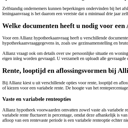
Zelfstandig ondernemers kunnen beperkingen ondervinden bij het afsl
leningaanvraag is het daarom een vereiste dat u minimaal drie jaar zel
Welke documenten heeft u nodig voor een
Voor een Allianz hypotheekaanvraag heeft u verschillende documenten
hypotheekaanvraaggegevens in, zoals uw gezinsamenstelling en bruto
Allianz vraagt ook om details over uw persoonlijke situatie en wonin
eigen inleg worden gevraagd. U verzamelt en uploadt alle gevraagde d
Rente, looptijd en aflossingsvormen bij Al
Bij Allianz kiest u uit verschillende opties voor rente, looptijd en a
of kiezen voor een variabele rente. De hoogte van het rentepercentage
Vaste en variabele renteopties
Allianz hypotheek voorwaarden omvatten zowel vaste als variabele ren
variabele rente fluctueert in percentage, omdat deze afhankelijk is v
afloop van een rentevaste periode is een variabele renteoptie echter nie