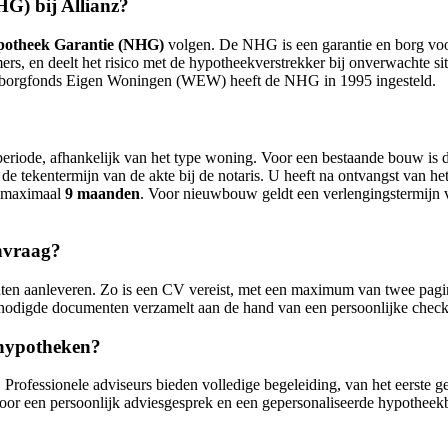
HG) bij Allianz?
potheek Garantie (NHG)
volgen. De NHG is een garantie en borg voor
s, en deelt het risico met de hypotheekverstrekker bij onverwachte si
aarborgfonds Eigen Woningen (WEW) heeft de NHG in 1995 ingesteld.
periode, afhankelijk van het type woning. Voor een bestaande bouw is 
ot de tekentermijn van de akte bij de notaris. U heeft na ontvangst van
t maximaal
9 maanden
. Voor nieuwbouw geldt een verlengingstermijn
anvraag?
en aanleveren. Zo is een CV vereist, met een maximum van twee pagin
benodigde documenten verzamelt aan de hand van een persoonlijke checkl
 hypotheken?
Professionele adviseurs bieden volledige begeleiding, van het eerste gesp
voor een persoonlijk adviesgesprek en een gepersonaliseerde hypotheekb