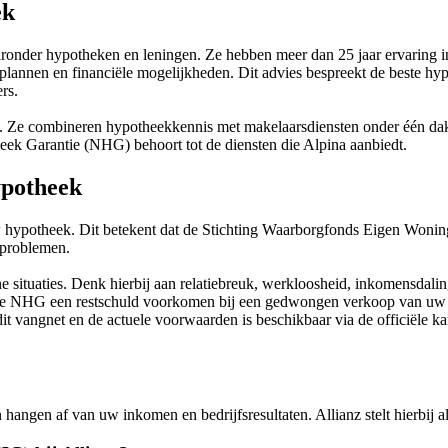
ek
aronder hypotheken en leningen. Ze hebben meer dan 25 jaar ervaring in
annen en financiële mogelijkheden. Dit advies bespreekt de beste hypo
rs.
. Ze combineren hypotheekkennis met makelaarsdiensten onder één da
ek Garantie (NHG) behoort tot de diensten die Alpina aanbiedt.
ypotheek
hypotheek. Dit betekent dat de Stichting Waarborgfonds Eigen Woninge
sproblemen.
 situaties. Denk hierbij aan relatiebreuk, werkloosheid, inkomensdaling
n de NHG een restschuld voorkomen bij een gedwongen verkoop van u
dit vangnet en de actuele voorwaarden is beschikbaar via de officiële
 hangen af van uw inkomen en bedrijfsresultaten. Allianz stelt hierbij